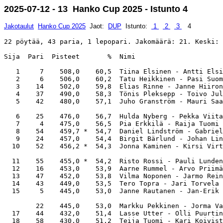
2025-07-12 - 13 Hanko Cup 2025 - Istunto 4
Jakotaulut
Hanko Cup 2025
Jaot:
DUP
Istunto:
1
2
3
4
22 pöytää, 43 paria, 1 lepopari. Jakomäärä: 21. Keski: 
Sija  Pari  Pisteet       %  Nimi                      
   1     7    508,0    60,5  Tiina Elsinen - Antti Elsi
   2     6    506,0    60,2  Tatu Heikkinen - Pasi Suom
   3    14    502,0    59,8  Elias Rinne - Janne Hiiron
   4    37    490,0    58,3  Tönis Pleksepp - Toivo Jul
   5    42    480,0    57,1  Juho Granström - Mauri Saa
   6    25    476,0    56,7  Hulda Nyberg - Pekka Viita
   7     4    475,0    56,5  Pia Erkkilä - Raija Tuomi 
   8    54    459,7 *  54,7  Daniel Lindström - Gabriel
   9    24    457,0    54,4  Birgit Bärlund - Johan Lin
  10    52    456,2 *  54,3  Jonna Kaminen - Kirsi Virt
  11    55    455,0 *  54,2  Risto Rossi - Pauli Lunden
  12    16    453,0    53,9  Aarne Rummel - Arvo Priimä
  13    47    452,0    53,8  Vilma Noponen - Jarmo Rein
  14    43    449,0    53,5  Tero Topra - Jari Torvela 
  15     5    445,0    53,0  Janne Rautanen - Jan-Erik 
        22    445,0    53,0  Markku Pekkinen - Jorma Va
  17    44    432,0    51,4  Lasse Utter - Olli Puurtin
  18    58    430,0    51,2  Teija Tuomi - Kari Koivist