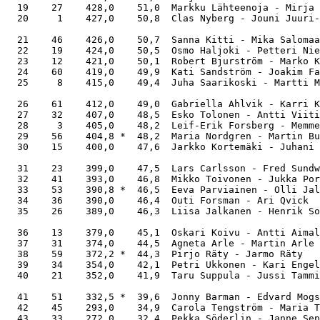
  19    27    428,0    51,0  Markku Lähteenoja - Mirja 
  20     1    427,0    50,8  Clas Nyberg - Jouni Juuri-
  21    46    426,0    50,7  Sanna Kitti - Mika Salomaa
  22    19    424,0    50,5  Osmo Haljoki - Petteri Nie
  23    12    421,0    50,1  Robert Bjurström - Marko K
  24    60    419,0    49,9  Kati Sandström - Joakim Fa
  25     8    415,0    49,4  Juha Saarikoski - Martti M
  26    61    412,0    49,0  Gabriella Ahlvik - Karri K
  27    32    407,0    48,5  Esko Tolonen - Antti Viiti
  28     3    405,0    48,2  Leif-Erik Forsberg - Memme
  29    56    404,8 *  48,2  Maria Nordgren - Martin Bu
  30    15    400,0    47,6  Jarkko Kortemäki - Juhani 
  31    23    399,0    47,5  Lars Carlsson - Fred Sundw
  32    41    393,0    46,8  Mikko Toivonen - Jukka Por
  33    53    390,8 *  46,5  Eeva Parviainen - Olli Jal
  34    36    390,0    46,4  Outi Forsman - Ari Qvick  
  35    26    389,0    46,3  Liisa Jalkanen - Henrik So
  36    13    379,0    45,1  Oskari Koivu - Antti Aimal
  37    31    374,0    44,5  Agneta Arle - Martin Arle 
  38    59    372,2 *  44,3  Pirjo Räty - Jarmo Räty   
  39    34    354,0    42,1  Petri Ukkonen - Kari Engel
  40    21    352,0    41,9  Taru Suppula - Jussi Tammi
  41    51    332,5 *  39,6  Jonny Barman - Edvard Mogs
  42    45    293,0    34,9  Carola Tengström - Maria T