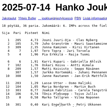
2025-07-14 Hanko Joukk
Jakotaulut
Yhteis Butler
... joukkuejärjestyksessä
PBN
Lisää informaatio
18 pöytää, 36 paria. Jakomäärä: 6. IMPs across the fiel
Sija  Pari  Pisteet  Nimi                              
   1   205     4,73  Jouni Juuri-Oja - Clas Nyberg     
   2   105     3,79  Juho Granström - Mauri Saastamoine
   3   309     2,35  Jonna Kaminen - Kirsi Virtanen    
   4     7     1,97  Tero Topra - Jari Torvela         
   5     4     1,96  Pia Erkkilä - Raija Tuomi         
   6     6     1,91  Karri Kupari - Gabriella Ahlvik   
   7   102     1,76  Oskari Koivu - Antti Aimala       
   8   209     1,57  Matti Koivisto - Seppo Räsänen    
       307     1,57  Jarkko Kortemäki - Juhani Pennanen
  10   308     1,50  Janne Rautanen - Jan-Erik Mattfolk
  11   203     1,29  Lasse Utter - Osmo Haljoki        
  12   104     1,05  Maria Nordgren - Martin Buch      
  13   303     0,77  Joakim Fabritius - Carola Tengströ
  14   106     0,74  Tõnis Pleksepp - Toivo Jullis     
  15     8     0,58  Marko Tallgren - Vilma Noponen    
  16   301     0,40  Kari Engelbarth - Petri Ukkonen   