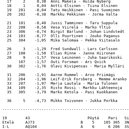
  17     2     0,38  Anni Mäkelä - Hulda Nyberg        
  18     1     0,04  Antti Elsinen - Tiina Elsinen     
  19   201    -0,04  Tatu Heikkinen - Pasi Suominen    
  20   202    -0,38  Markku Pekkinen - Jorma Valta     
  21   101    -0,40  Jussi Tamminen - Taru Suppula     
  22   208    -0,58  Vesa Viirelä - Marko Yltiö        
  23   306    -0,74  Birgit Bärlund - Johan Lindstedt  
  24   103    -0,77  Olli Puurtinen - Jouko Paganus    
  25   304    -1,05  Mika Salomaa - Pekka Viitasalo    
  26     3    -1,29  Fred Sundwall - Lars Carlsson     
  27   108    -1,50  Elias Rinne - Janne Hiironen      
  28     9    -1,57  Vesa Leinonen - Juha Saarikoski   
       107    -1,57  Outi Forsman - Ari Qvick          
  30   302    -1,76  Olavi Kivipensas - Maria Mylläri  
  31   206    -1,91  Aarne Rummel - Arvo Priimägi      
  32   204    -1,96  Leif-Erik Forsberg - Memme Aranko 
  33   207    -1,97  Merja Lautala - Maria Tulonen     
  34   109    -2,35  Risto Rossi - Markku Lähteenoja   
  35   305    -3,79  Marko Ketola - Pasi Kuokkanen     