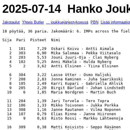
2025-07-14 Hanko Joukk
Jakotaulut
Yhteis Butler
... joukkuejärjestyksessä
PBN
Lisää informaatio
18 pöytää, 36 paria. Jakomäärä: 6. IMPs across the fiel
Sija  Pari  Pisteet  Nimi                              
   1   101     7,29  Oskari Koivu - Antti Aimala       
   2   303     6,90  Mika Salomaa - Pekka Viitasalo    
   3   203     5,53  Jouni Juuri-Oja - Clas Nyberg     
   4   102     5,25  Anni Mäkelä - Hulda Nyberg        
   5     2     3,62  Antti Elsinen - Tiina Elsinen     
   6   304     3,22  Lasse Utter - Osmo Haljoki        
   7   208     2,83  Jonna Kaminen - Juha Saarikoski   
   8   105     2,49  Karri Kupari - Gabriella Ahlvik   
   9   205     2,20  Birgit Bärlund - Johan Lindstedt  
  10     6     1,85  Maria Nordgren - Martin Buch      
  11   204     1,39  Jari Torvela - Tero Topra         
  12   106     1,33  Mikko Toivonen - Jukka Porkka     
  13   308     1,16  Janne Rautanen - Vilma Noponen    
  14   107     0,79  Elias Rinne - Janne Hiironen      
  15     9     0,63  Risto Rossi - Markku Lähteenoja   
  16   309     0,38  Matti Koivisto - Seppo Räsänen    