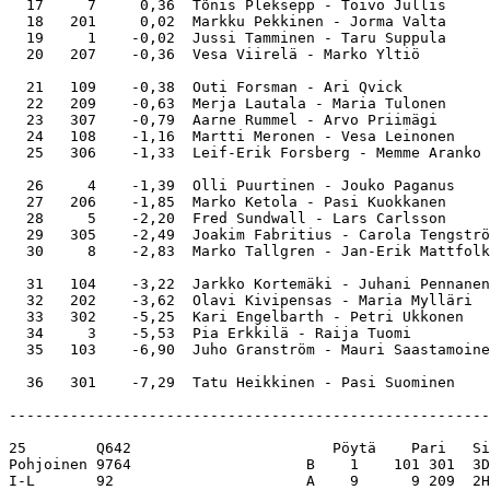
  17     7     0,36  Tõnis Pleksepp - Toivo Jullis     
  18   201     0,02  Markku Pekkinen - Jorma Valta     
  19     1    -0,02  Jussi Tamminen - Taru Suppula     
  20   207    -0,36  Vesa Viirelä - Marko Yltiö        
  21   109    -0,38  Outi Forsman - Ari Qvick          
  22   209    -0,63  Merja Lautala - Maria Tulonen     
  23   307    -0,79  Aarne Rummel - Arvo Priimägi      
  24   108    -1,16  Martti Meronen - Vesa Leinonen    
  25   306    -1,33  Leif-Erik Forsberg - Memme Aranko 
  26     4    -1,39  Olli Puurtinen - Jouko Paganus    
  27   206    -1,85  Marko Ketola - Pasi Kuokkanen     
  28     5    -2,20  Fred Sundwall - Lars Carlsson     
  29   305    -2,49  Joakim Fabritius - Carola Tengströ
  30     8    -2,83  Marko Tallgren - Jan-Erik Mattfolk
  31   104    -3,22  Jarkko Kortemäki - Juhani Pennanen
  32   202    -3,62  Olavi Kivipensas - Maria Mylläri  
  33   302    -5,25  Kari Engelbarth - Petri Ukkonen   
  34     3    -5,53  Pia Erkkilä - Raija Tuomi         
  35   103    -6,90  Juho Granström - Mauri Saastamoine