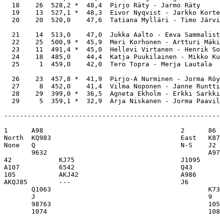
  18    26  528,2 *  48,4  Pirjo Räty - Jarmo Räty     
  19    13  527,1 *  48,3  Eivor Nyqvist - Jarkko Korte
  20    20  520,0    47,6  Tatiana Mylläri - Timo Järvi
  21    14  513,0    47,0  Jukka Aalto - Eeva Sammalist
  22    25  500,9 *  45,9  Meri Korhonen - Artturi Mäki
  23    11  491,4 *  45,0  Hellevi Virtanen - Henrik So
  24    18  485,0    44,4  Katja Puukilainen - Mikko Ku
  25     1  459,0    42,0  Tero Topra - Merja Lautala  
  26    23  457,8 *  41,9  Pirjo-A Nurminen - Jorma Röy
  27     8  452,0    41,4  Vilma Noponen - Janne Runtti
  28    29  399,0 *  36,5  Agneta Ekholm - Erkki Sarkki