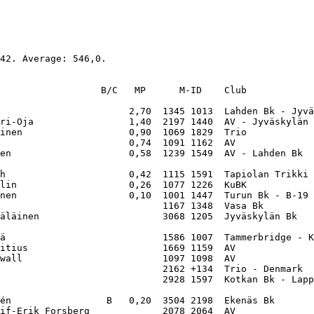
42. Average: 546,0. 

                  B/C   MP      M-ID    Club            
                       2,70  1345 1013  Lahden Bk - Jyvä
ri-Oja                 1,40  2197 1440  AV - Jyväskylän 
inen                   0,90  1069 1829  Trio            
                       0,74  1091 1162  AV              
en                     0,58  1239 1549  AV - Lahden Bk  
h                      0,42  1115 1591  Tapiolan Trikki 
lin                    0,26  1077 1226  KuBK            
nen                    0,10  1001 1447  Turun Bk - B-19 
                             1167 1348  Vasa Bk         
äläinen                      3068 1205  Jyväskylän Bk   
ä                            1586 1007  Tammerbridge - K
itius                        1669 1159  AV              
wall                         1097 1098  AV              
                             2162 +134  Trio - Denmark  
                             2928 1597  Kotkan Bk - Lapp
én                 B   0,20  3504 2198  Ekenäs Bk       
if-Erik Forsberg             2078 2064  AV              