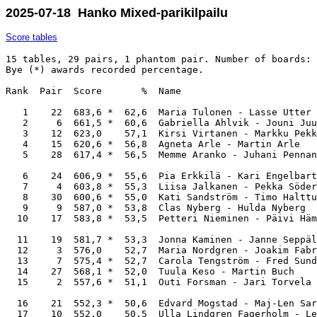
2025-07-18 Hanko Mixed-parikilpailu
Score tables
15 tables, 29 pairs, 1 phantom pair. Number of boards: 
Bye (*) awards recorded percentage.

Rank  Pair  Score       %  Name                        
   1    22  683,6 *  62,6  Maria Tulonen - Lasse Utter 
   2     6  661,5 *  60,6  Gabriella Ahlvik - Jouni Juu
   3    12  623,0    57,1  Kirsi Virtanen - Markku Pekk
   4    15  620,6 *  56,8  Agneta Arle - Martin Arle   
   5    28  617,4 *  56,5  Memme Aranko - Juhani Pennan
   6    24  606,9 *  55,6  Pia Erkkilä - Kari Engelbart
   7     4  603,8 *  55,3  Liisa Jalkanen - Pekka Söder
   8    30  600,6 *  55,0  Kati Sandström - Timo Halttu
   9     9  587,0 *  53,8  Clas Nyberg - Hulda Nyberg  
  10    17  583,8 *  53,5  Petteri Nieminen - Päivi Häm
  11    19  581,7 *  53,3  Jonna Kaminen - Janne Seppäl
  12     3  576,0    52,7  Maria Nordgren - Joakim Fabr
  13     7  575,4 *  52,7  Carola Tengström - Fred Sund
  14    27  568,1 *  52,0  Tuula Keso - Martin Buch    
  15     2  557,6 *  51,1  Outi Forsman - Jari Torvela 
  16    21  552,3 *  50,6  Edvard Mogstad - Maj-Len Sar
  17    10  552,0    50,5  Ulla Lindgren Fagerholm - Le