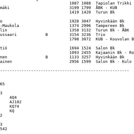
                             1087 1088  Tapiolan Trikki 
mäki                         3199 1799  ÅBK - KUB       
                             1419 1420  Turun Bk        
o                            1928 3047  Hyvinkään Bk    
-Maukola                     1374 2996  Tampereen Bk    
lin                          1358 3132  Turun Bk - ÅBK  
ussaari            B         3154 3236  Trio            
                             1798 3072  KUB - Kouvolan B
tiö                          1694 1524  Salon Bk        
                             1093 2455  Kajaanin Bk - Ro
nen                B         1133 3257  Hyvinkään Bk    