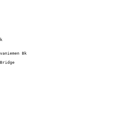
            

            

            

            

            

            

            

k           

            

vaniemen Bk 

            
