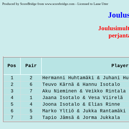
Produced by ScoreBridge from www.scorebridge.com - Licensed to Lasse Utter
Joulu
Joulusimult
perjant
Pos
Pair
Player
1
2
Hermanni Huhtamäki & Juhani Hu
2
6
Teuvo Kärnä & Hannu Isotalo
3
7
Aku Nieminen & Veikko Rintala
4
1
Jaana Isotalo & Vesa Viirelä
5
4
Joona Isotalo & Elias Rinne
6
5
Marko Yltiö & Jukka Rantamäki
7
3
Tapio Jämsä & Jorma Jukkala