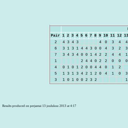
Pair
1
2
3
4
5
6
7
8
9
10
11
12
1
2
4
3
4
3
4
0
3
4
4
6
3
1
3
1
4
4
3
0
0
4
3
2
3
7
3
4
3
4
0
0
1
4
2
2
4
4
1
1
2
4
4
0
2
2
0
0
0
4
0
1
0
1
2
0
0
4
4
0
1
2
5
1
3
1
3
4
2
1
2
0
4
1
0
3
3
1
0
1
0
0
2
3
2
1
Results produced on perjantai 13 joulukuu 2013 at 4:17