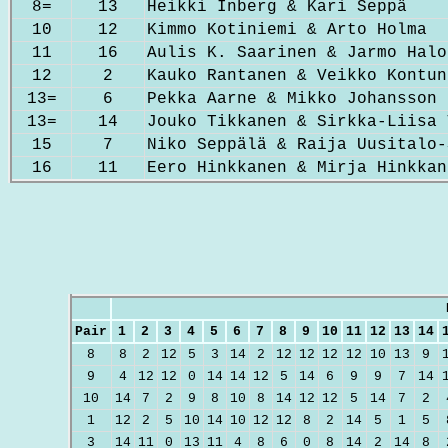
8=
13
Heikki Inberg & Kari Seppä
10
12
Kimmo Kotiniemi & Arto Holma
11
16
Aulis K. Saarinen & Jarmo Halo
12
2
Kauko Rantanen & Veikko Kontun
13=
6
Pekka Aarne & Mikko Johansson
13=
14
Jouko Tikkanen & Sirkka-Liisa 
15
7
Niko Seppälä & Raija Uusitalo-
16
11
Eero Hinkkanen & Mirja Hinkkan
Pair
1
2
3
4
5
6
7
8
9
10
11
12
13
14
8
8
2
12
5
3
14
2
12
12
12
12
10
13
9
9
4
12
12
0
14
14
12
5
14
6
9
9
7
14
10
14
7
2
9
8
10
8
14
12
12
5
14
7
2
1
12
2
5
10
14
10
12
12
8
2
14
5
1
5
3
14
11
0
13
11
4
8
6
0
8
14
2
14
8