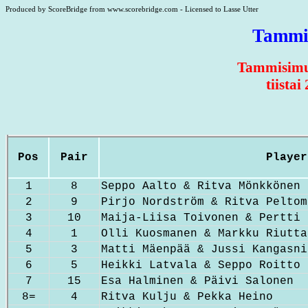
Produced by ScoreBridge from www.scorebridge.com - Licensed to Lasse Utter
Tammi
Tammisimul
tiista
Pos
Pair
Player
1
8
Seppo Aalto & Ritva Mönkkönen
2
9
Pirjo Nordström & Ritva Peltom
3
10
Maija-Liisa Toivonen & Pertti 
4
1
Olli Kuosmanen & Markku Riutta
5
3
Matti Mäenpää & Jussi Kangasni
6
5
Heikki Latvala & Seppo Roitto
7
15
Esa Halminen & Päivi Salonen
8=
4
Ritva Kulju & Pekka Heino