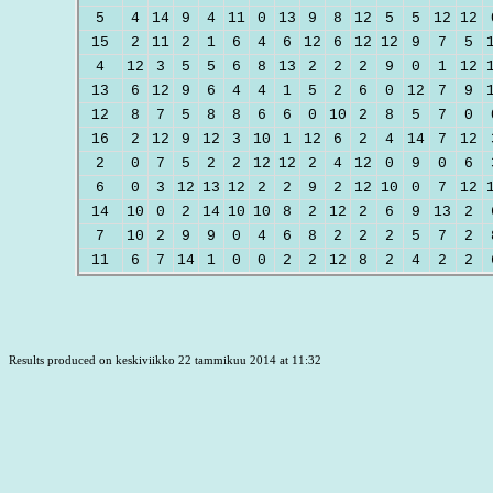
5
4
14
9
4
11
0
13
9
8
12
5
5
12
12
15
2
11
2
1
6
4
6
12
6
12
12
9
7
5
4
12
3
5
5
6
8
13
2
2
2
9
0
1
12
13
6
12
9
6
4
4
1
5
2
6
0
12
7
9
12
8
7
5
8
8
6
6
0
10
2
8
5
7
0
16
2
12
9
12
3
10
1
12
6
2
4
14
7
12
2
0
7
5
2
2
12
12
2
4
12
0
9
0
6
6
0
3
12
13
12
2
2
9
2
12
10
0
7
12
14
10
0
2
14
10
10
8
2
12
2
6
9
13
2
7
10
2
9
9
0
4
6
8
2
2
2
5
7
2
11
6
7
14
1
0
0
2
2
12
8
2
4
2
2
Results produced on keskiviikko 22 tammikuu 2014 at 11:32