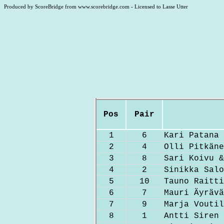
Produced by ScoreBridge from www.scorebridge.com - Licensed to Lasse Utter
Pos
Pair
1
6
Kari Patana 
2
4
Olli Pitkäne
3
8
Sari Koivu &
4
2
Sinikka Salo
5
10
Tauno Raitti
6
7
Mauri Äyrävä
7
9
Marja Voutil
8
1
Antti Siren 