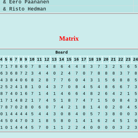
 & Eero Paananen
 & Risto Hedman
Matrix
Board
4
5
6
7
8
9
10
11
12
13
14
15
16
17
18
19
20
21
22
23
24
7
1
7
8
6
0
7
8
4
8
6
4
4
8
3
7
3
2
5
6
5
6
3
6
8
7
2
3
4
4
0
2
4
7
0
7
8
8
8
3
7
8
4
3
8
4
0
6
8
2
8
7
7
6
0
4
3
1
5
6
8
8
5
2
5
2
4
1
8
1
0
4
3
7
0
8
4
5
4
8
6
6
7
3
8
7
4
0
1
6
7
1
4
1
4
6
6
4
8
2
6
4
2
1
5
1
7
1
4
8
2
1
7
4
5
1
8
7
4
7
1
5
0
8
4
3
7
8
7
0
2
8
0
6
0
7
4
2
1
8
1
4
0
2
0
4
5
0
1
4
4
4
4
5
4
4
3
0
8
4
0
5
7
3
8
0
0
3
4
5
0
4
7
0
3
1
8
5
8
0
1
4
1
6
2
4
5
1
0
1
0
1
4
4
4
5
7
0
1
1
2
2
4
0
0
0
0
3
2
3