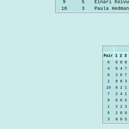
9
5
Einari Koivu
10
3
Paula Hedman
Pair
1
2
3
6
6
8
8
4
6
4
7
8
2
6
7
2
8
8
3
10
6
2
1
7
2
4
1
9
6
6
5
1
2
2
3
5
2
0
0
3
0
0
5