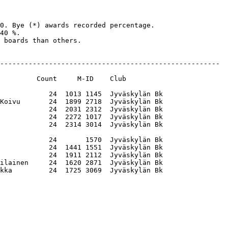
0. Bye (*) awards recorded percentage. 

40 %. 

 boards than others.

------------------------------------------------------

         Count     M-ID    Club         

            24  1013 1145  Jyväskylän Bk

Koivu       24  1899 2718  Jyväskylän Bk

            24  2031 2312  Jyväskylän Bk

            24  2272 1017  Jyväskylän Bk

            24  2314 3014  Jyväskylän Bk

            24       1570  Jyväskylän Bk

            24  1441 1551  Jyväskylän Bk

            24  1911 2112  Jyväskylän Bk

ilainen     24  1620 2871  Jyväskylän Bk
