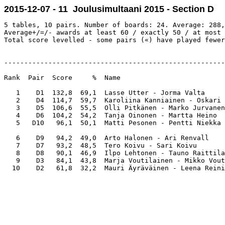
2015-12-07 - 11 Joulusimultaani 2015 - Section D
5 tables, 10 pairs. Number of boards: 24. Average: 288,
Average+/=/- awards at least 60 / exactly 50 / at most 
Total score levelled - some pairs («) have played fewer
-------------------------------------------------------
Rank  Pair  Score     %  Name                          
   1    D1  132,8  69,1  Lasse Utter - Jorma Valta     
   2    D4  114,7  59,7  Karoliina Kanniainen - Oskari 
   3    D5  106,6  55,5  Olli Pitkänen - Marko Jurvanen
   4    D6  104,2  54,2  Tanja Oinonen - Martta Heino  
   5   D10   96,1  50,1  Matti Pesonen - Pentti Niekka 
   6    D9   94,2  49,0  Arto Halonen - Ari Renvall    
   7    D7   93,2  48,5  Tero Koivu - Sari Koivu       
   8    D8   90,1  46,9  Ilpo Lehtonen - Tauno Raittila
   9    D3   84,1  43,8  Marja Voutilainen - Mikko Vout