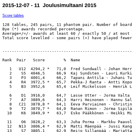
2015-12-07 - 11 Joulusimultaani 2015
Score tables
128 tables, 245 pairs, 11 phantom pair. Number of boards: 24. Average: 3024,0. 
Bye (*) awards recorded percentage. 
Average+/=/- awards at least 60 / exactly 50 / at most 40 %. 
Total score levelled - some pairs («) have played fewer boards than others.


-------------------------------------------------------------------------------------------------------------

Rank  Pair   Score        %  Name                                         Count       M-ID    Club                             

   1   U12  4294,2 *   71,0  Fred Sundwall - Johan Herrgård                  24    1098 1767  AV                               
   2    S5  4046,5     66,9  Kaj Sundsten - Lauri Kurki                      24    1379 1353  H6 - Turun Bk                    
   3    P3  4001,4     66,2  Tapani Anttila - Juhani Tuviala                 24    2194 2866  Kymin Kerho ry                   
   4    R4  3972,5 *   65,7  Pekka-J Ranta - Antti Koponen                   24    2448 2444  Lappeenrannan Bk                 
   5    B3  3952,6     65,4  Leif Mickelsson - Henrik Laaksonen              24    1678 2837  Salon Bk                         

   6    D1  3916,0     64,7  Lasse Utter - Jorma Valta                       24    1013 1145  Jyväskylän Bk                    
   7    A7  3889,6     64,3  Harri Heinonen - Hannu Salminen                 24    1705 2260  Porvoon Bk                       
   8   C21  3878,8 *   64,1  Eeva Parviainen - Christina Hertzman            24    1142 1156  B-55                             
   9    T2  3870,7 *   64,0  Ranan Rimon - Jorma Sipilä                      24    1197 2957  B-19                             
  10    K6  3849,9 *   63,7  Esko Pääkkönen - Heikki Miettinen               24    1002 1344  Puijon Bridge - KuBK             

  11    O6  3828,2     63,3  Juha Porma - Markku Paavola                     24    1472 1720  Oulun BK                         
  12   N13  3806,4 *   62,9  Matti Mäenpää - Jussi Kangasniemi               24    1380 2545  Porin Bk                         
  13    S7  3805,1     62,9  Reijo Sillanpää - Marjatta Nordlund             24    1489 1351  Turun Bk                         
  14    C2  3763,0 «   62,2  Kalevi Paavola - Pirkko Leander                 22 «  1242 1346  TOPPI                            
  15    J1  3743,2 *   61,9  Matti Rysä - Hannu Kulmala                      24    1755 1737  Kulo Bridge                      

  16    A2  3734,6     61,7  Jan Zimmer - Jonatan Gröndahl                   24    1710 3043  Porvoon Bk                       
  17    G1  3717,0     61,5  Erkki Juuri-Oja - Pirjo Juuri-Oja               24    1317 1316  Kotkan Bk - Jyväskylän Bk        
  18    V8  3707,6     61,3  Sam Gästgivar - Kaj-Ole Gästgivar               24    2683 1450  Vasa Bk                          
  19    N5  3705,1 *   61,3  Ritva Kulju - Kimmo Jokivuori                   24    2547 1559  Porin Bk                         
  20    W5  3689,1     61,0  Teuvo Kärnä - Hannu Isotalo                     24    1459 1460  Ähtärin Bk                       

  21   B10  3687,3     61,0  Nikolai Kaplitsnoi - Anil Nijhawan              24    1360 1631  Salon Bk                         
  22    O3  3677,3     60,8  Tuomas Kauppinen - Ilmari Juutilainen           24    2563 1848  Pyhäsalmen Bk - Oulun BK         
  23    I2  3676,9     60,8  Veikko Rintala - Juha Koivisto                  24    2628 1726  Seinäjoen Bk                     
  24    B9  3659,8     60,5  Antti Alen - Veli-Pekka Lukka                   24    1633 1403  Salon Bk                         
  25    M1  3642,4 *   60,2  Ari Laine - Olli Perkiö                         24    1018 1139  Pieksämäen Bk                    

  26    T3  3636,5 *   60,1  Kari Koivula - Janne Ekholm                     24    1409 1401  Lahden Bk                        
  27    F4  3632,0 *   60,1  Martti Meronen - Esa Väliaho                    24    1219 1160  B-55                             
  28   U14  3622,9 *   59,9  Per-Ivar Norberg - Johan Lindstedt              24    1790 1343  AV - _ei_merkitty_kerho          
  29   C12  3612,5 «   59,7  Jussi Haapakangas - Jarl-Erik Nylund            22 «  2138 1522  B-55                             
  30   C33  3557,8 *«  58,8  Hannu Ojanen - Paula Nurmi                      22 «  1215 1216  SABL "Otapieti" - Tapiolan Trikki

  31    K8  3546,4     58,6  Markku Seppänen - Jarmo Siekkinen               24    1715 1295  KuBK                             
  32    B8  3529,2     58,4  Ensio Lehtinen - Birger Salonen                 24    1184 1385  Salon Bk                         
  33    H6  3513,3 *   58,1  Ilkka Lindén - Taito Timonen                    24    1402 1645  Hangö Bk - Hangö BK              
  34    G8  3506,1     58,0  Antti Aimala - Pirkko Aimala                    24    2735 1185  Karhulan Bk                      
  35    F3  3492,5 *   57,7  Jani Huhtinen - Roni Klimscheffskij             24    2389 2984  KUB                              

  36    J7  3486,8 *   57,7  Asko Kupiainen - Kari Koskimaa                  24    1188 1189  Kulo Bridge                      
  37    V5  3485,1     57,6  Bill Korsman - Reko Märsylä                     24    1290 1453  Vasa Bk                          
  38   C13  3464,3 «   57,3  Hannu Pesonen - Martti Aalto                    22 «  1243 2659  TOPPI                            
  39   N10  3457,7     57,2  Jouko Tikkanen - Sirkka-Liisa Tikkanen          24    1258 1257  Rauman Bk                        
  40    S1  3457,3     57,2  Kati Sandström - Mikko Nieminen                 24    1001 1354  Turun Bk                         

  41   C31  3446,6 «   57,0  Tuomo Toikka - Pekka Ranta                      22 «  1340 1214  Savuton - B-55                   
  42    E4  3441,7     56,9  Jukka Aalto - Aleksi Aalto                      24    1928 3003  B-19                             
  43    W4  3441,6     56,9  Joni Rantamäki - Jukka Rantamäki                24    1300 2050  Ähtärin Bk                       
  44    M5  3440,3 *   56,9  Ilmo Jäppinen - Matti Laaksonen                 24    1126 1833  Pieksämäen Bk                    
  45    X1  3435,9     56,8  Pertti Huhtala - Timo Vuolio                    24    2219 2856  Rovaniemen Bk                    

  46   E14  3431,3     56,7  Seppo Karisalo - Markku Nuto                    24    2360 1567  Koski-Bridge                     
  47   S13  3426,3     56,7  Timo Arppe - Veijo Lösönen                      24    1166 1411  H6 - Salon Bk                    
  48   V12  3424,0     56,6  Tom Mannil - Per-Erik Söderman                  24    2690 1901  Vasa Bk                          
  49   U15  3419,3 *   56,5  Ulla Lindgren Fagerholm - Marianne Alopaeus     24    2078 2058  AV                               
  50    E7  3415,5     56,5  Raili Taipale - Eira Paavolainen                24    1431 1432  Koski-Bridge                     

  51   C30  3399,5 *«  56,2  Karri Kupari - Kimmo Rahka