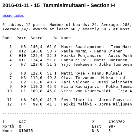
2016-01-11 - 15 Tammisimultaani - Section H
Score tables
6 tables, 12 pairs. Number of boards: 24. Average: 288,
Average+/=/- awards at least 60 / exactly 50 / at most 
Rank  Pair  Score     %  Name                          
   1    H5  146,4  61,0  Mauri Saastamoinen - Timo Mari
   2   H12  140,8  58,7  Paula Nurmi - Hannu Ojanen    
   3   H10  125,4  52,3  Heikki Pohjansaro - Aulis Purh
   4   H11  124,4  51,8  Hannu Kilpi - Matti Rantanen  
   5    H7  123,0  51,3  Yrjö Tenkanen - Jukka Tuononen
   6    H8  122,6  51,1  Matti Rysä - Hannu Kulmala    
   7    H3  119,6  49,8  Olavi Tervonen - Mikko Lind   
   8    H2  116,8  48,7  Jari Salonen - Jussi Selinheim
   9    H9  110,2  45,9  Niina Kauhajärvi - Pekka Tuomi
  10    H1  109,8  45,8  Virpi von Gruenewaldt - Irja A
  11    H6  100,0  41,7  Eeva Ilmarila - Jorma Paavilai