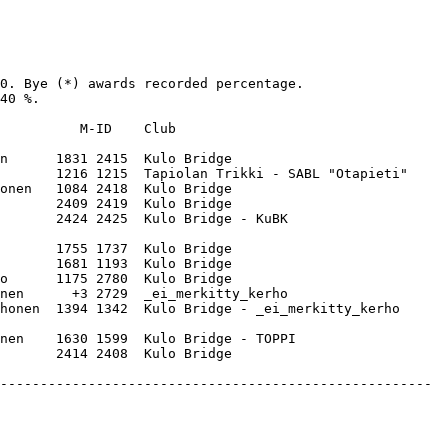
0. Bye (*) awards recorded percentage. 

40 %.

          M-ID    Club                             

n      1831 2415  Kulo Bridge                      

       1216 1215  Tapiolan Trikki - SABL "Otapieti"

onen   1084 2418  Kulo Bridge                      

       2409 2419  Kulo Bridge                      

       2424 2425  Kulo Bridge - KuBK               

       1755 1737  Kulo Bridge                      

       1681 1193  Kulo Bridge                      

o      1175 2780  Kulo Bridge                      

nen      +3 2729  _ei_merkitty_kerho               

honen  1394 1342  Kulo Bridge - _ei_merkitty_kerho 

nen    1630 1599  Kulo Bridge - TOPPI              
