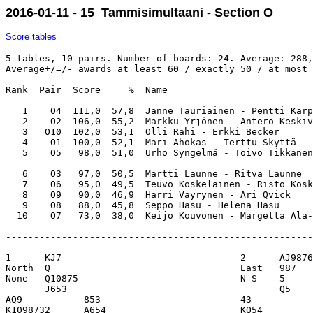
2016-01-11 - 15 Tammisimultaani - Section O
Score tables
5 tables, 10 pairs. Number of boards: 24. Average: 288,
Average+/=/- awards at least 60 / exactly 50 / at most 
Rank  Pair  Score     %  Name                          
   1    O4  111,0  57,8  Janne Tauriainen - Pentti Karp
   2    O2  106,0  55,2  Markku Yrjönen - Antero Keskiv
   3   O10  102,0  53,1  Olli Rahi - Erkki Becker      
   4    O1  100,0  52,1  Mari Ahokas - Terttu Skyttä   
   5    O5   98,0  51,0  Urho Syngelmä - Toivo Tikkanen
   6    O3   97,0  50,5  Martti Launne - Ritva Launne  
   7    O6   95,0  49,5  Teuvo Koskelainen - Risto Kosk
   8    O9   90,0  46,9  Harri Väyrynen - Ari Qvick    
   9    O8   88,0  45,8  Seppo Hasu - Helena Hasu      