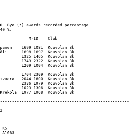
0. Bye (*) awards recorded percentage. 

40 %.

            M-ID    Club       

panen    1699 1081  Kouvolan Bk

äli      1698 1697  Kouvolan Bk

         1325 1465  Kouvolan Bk

         1749 2322  Kouvolan Bk

         1209 1004  Kouvolan Bk

         1704 2309  Kouvolan Bk

ivaara   2044 1600  Kouvolan Bk

         2336 1979  Kouvolan Bk

         1023 1306  Kouvolan Bk
