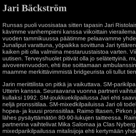
Jari Bäckström
Runsas puoli vuosisataa sitten tapasin Jari Ristol
kävimme vanhempieni kanssa viikoittain vierailemas
vuoden tammikuussa päätimme pelaavamme yhdessä 
Junaliput varattuna, yöpaikka sovittuna Jari tyttäre
kaiken piti olla valmiina mestaruustaistoa varten. Vi
uutisen. Terveyshuolet pitivät olla jo selätettyinä, 
aivoverenvuodon, ehti itse soittamaan ambulanssin
maamme merkittävimmistä bridgeurista oli tullut ti
Jarin meriittilista on pitkä ja vaikuttava. SM-pariki
Utterin kanssa. Seuraavana vuonna partneri vaihtu
kullaksi 1992. SM-joukkuekilpailussa Jari ehti sa
neljä pronssitilaa. SM-mixedkilpailuissa Jari oli tod
hopea- ja kuusi pronssitilaa. Raimo Iltasen, Pirko
lähes pysäyttämätön 80-90-lukujen taitteessa. Raim
partnerina vaihtelivat Mika Salomaa ja Clas Nyberg
mixedparikilpailussa mitalisijoja ehti kertymään 