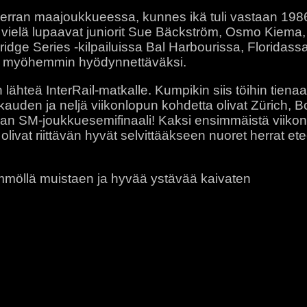
 kerran maajoukkueessa, kunnes ikä tuli vastaan 1
vielä lupaavat juniorit Sue Bäckström, Osmo Kiema, 
ridge Series -kilpailuissa Bal Harbourissa, Floridassa
yi myöhemmin hyödynnettäväksi.
ähteä InterRail-matkalle. Kumpikin siis töihin tien
auden ja neljä viikonlopun kohdetta olivat Zürich, B
maan SM-joukkuesemifinaali! Kaksi ensimmäistä viiko
 olivat riittävän hyvät selvittääkseen nuoret herrat 
ämmöllä muistaen ja hyvää ystävää kaivaten