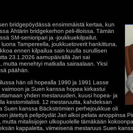
aisen bridgepöydässä ensimmäistä kertaa, kun
sa Ähtärin bridgekerhon peli-illoissa. Tämän
SM-senioripari ja -joukkuekilpailut.
n luona Tampereella, joukkuetoverit hankittuna,
ikkoa ennen kilpailua sain kuulla surullisen
mutta 23.1.2026 aamupäivällä Jari sai
, mutta menehtyi matkalla sairaalaan. Yksi
ensä päähän.
lpailussa hän oli hopealla 1990 ja 1991 Lasse
i vaimoon ja Suen kanssa hopea kirkastui
avuttamaan yhden mestaruuden, kuusi hopea- ja
ella kestomitalisti. 12 mestaruutta, kahdeksan
n ja Suen kanssa Bäckströmien perhejoukkue oli
on jätettyä pelipöydät Jari alkoi pelata anoppinsa 
, mutta mitalisijojen ulkopuolelle tämäkään kokoonp
yhdeksän kappaletta, viimeisenä mestaruus Suen kans