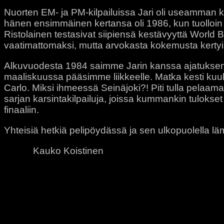
Nuorten EM- ja PM-kilpailuissa Jari oli useamman
hänen ensimmäinen kertansa oli 1986, kun tuolloin 
Ristolainen testasivat siipiensä kestävyyttä World B
vaatimattomaksi, mutta arvokasta kokemusta kert
Alkuvuodesta 1984 saimme Jarin kanssa ajatuksen l
maaliskuussa pääsimme liikkeelle. Matka kesti kuuk
Carlo. Miksi ihmeessä Seinäjoki?! Piti tulla pelaa
sarjan karsintakilpailuja, joissa kummankin tulokset
finaaliin.
Yhteisiä hetkiä pelipöydässä ja sen ulkopuolella l
Kauko Koistinen