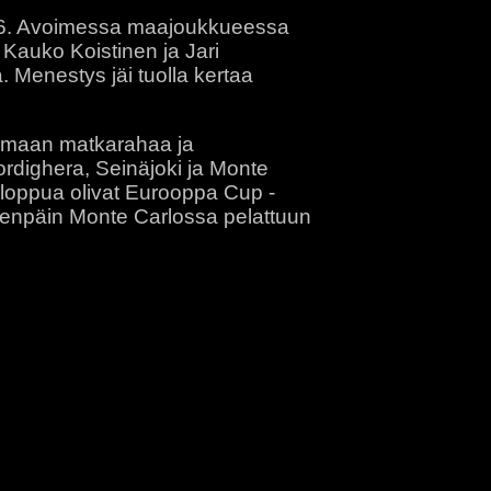
986. Avoimessa maajoukkueessa
Kauko Koistinen ja Jari
. Menestys jäi tuolla kertaa
aamaan matkarahaa ja
ordighera, Seinäjoki ja Monte
nloppua olivat Eurooppa Cup -
eteenpäin Monte Carlossa pelattuun