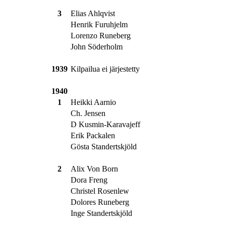
3
Elias Ahlqvist
Henrik Furuhjelm
Lorenzo Runeberg
John Söderholm
1939
Kilpailua ei järjestetty
1940
1
Heikki Aarnio
Ch. Jensen
D Kusmin-Karavajeff
Erik Packalen
Gösta Standertskjöld
2
Alix Von Born
Dora Freng
Christel Rosenlew
Dolores Runeberg
Inge Standertskjöld