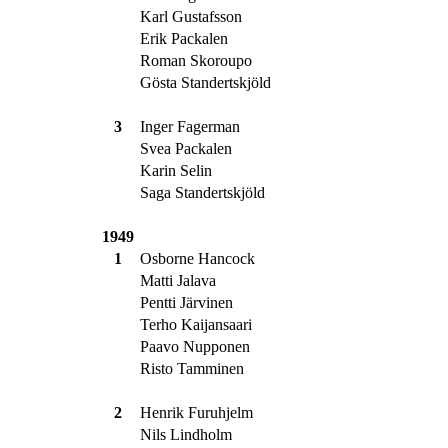
Karl Gustafsson
Erik Packalen
Roman Skoroupo
Gösta Standertskjöld
3
Inger Fagerman
Svea Packalen
Karin Selin
Saga Standertskjöld
1949
1
Osborne Hancock
Matti Jalava
Pentti Järvinen
Terho Kaijansaari
Paavo Nupponen
Risto Tamminen
2
Henrik Furuhjelm
Nils Lindholm