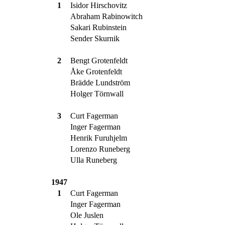
1
Isidor Hirschovitz
Abraham Rabinowitch
Sakari Rubinstein
Sender Skurnik
2
Bengt Grotenfeldt
Åke Grotenfeldt
Brädde Lundström
Holger Törnwall
3
Curt Fagerman
Inger Fagerman
Henrik Furuhjelm
Lorenzo Runeberg
Ulla Runeberg
1947
1
Curt Fagerman
Inger Fagerman
Ole Juslen