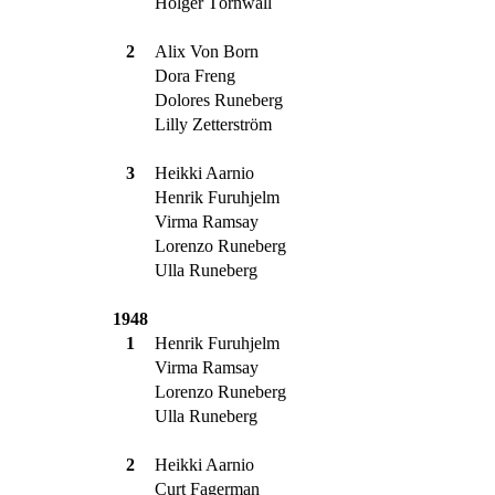
Holger Törnwall
2
Alix Von Born
Dora Freng
Dolores Runeberg
Lilly Zetterström
3
Heikki Aarnio
Henrik Furuhjelm
Virma Ramsay
Lorenzo Runeberg
Ulla Runeberg
1948
1
Henrik Furuhjelm
Virma Ramsay
Lorenzo Runeberg
Ulla Runeberg
2
Heikki Aarnio
Curt Fagerman