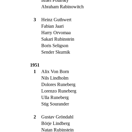
Israel Polarsky
Abraham Rabinowitch
3
Heinz Guthwert
Fabian Jaari
Harry Orvomaa
Sakari Rubinstein
Boris Seligson
Sender Skurnik
1951
1
Alix Von Born
Nils Lindholm
Dolores Runeberg
Lorenzo Runeberg
Ulla Runeberg
Stig Sourander
2
Gustav Gröndahl
Börje Lindberg
Natan Rubinstein