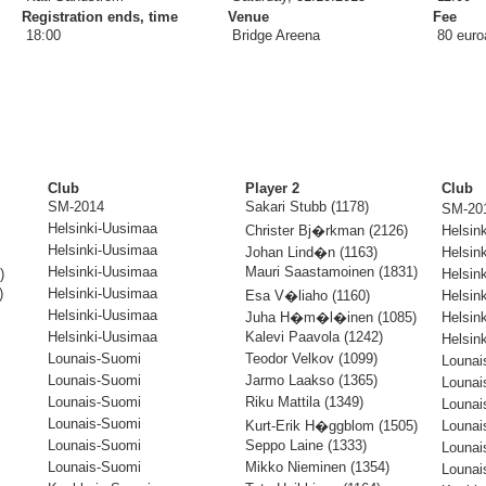
Registration ends, time
Venue
Fee
18:00
Bridge Areena
80 euroa
Club
Player 2
Club
SM-2014
Sakari Stubb (1178)
SM-20
Helsinki-Uusimaa
Christer Bj�rkman (2126)
Helsin
Helsinki-Uusimaa
Johan Lind�n (1163)
Helsin
Helsinki-Uusimaa
Mauri Saastamoinen (1831)
)
Helsin
)
Helsinki-Uusimaa
Esa V�liaho (1160)
Helsin
Helsinki-Uusimaa
Juha H�m�l�inen (1085)
Helsin
Helsinki-Uusimaa
Kalevi Paavola (1242)
Helsin
Lounais-Suomi
Teodor Velkov (1099)
Louna
Lounais-Suomi
Jarmo Laakso (1365)
Louna
Lounais-Suomi
Riku Mattila (1349)
Louna
Lounais-Suomi
Kurt-Erik H�ggblom (1505)
Louna
Lounais-Suomi
Seppo Laine (1333)
Louna
Lounais-Suomi
Mikko Nieminen (1354)
Louna