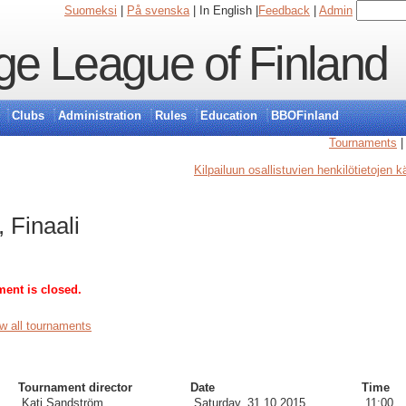
Suomeksi
|
På svenska
| In English |
Feedback
|
Admin
ge League of Finland
Clubs
Administration
Rules
Education
BBOFinland
Tournaments
Kilpailuun osallistuvien henkilötietojen 
, Finaali
ment is closed.
w all tournaments
Tournament director
Date
Time
Kati Sandström
Saturday, 31.10.2015
11:00