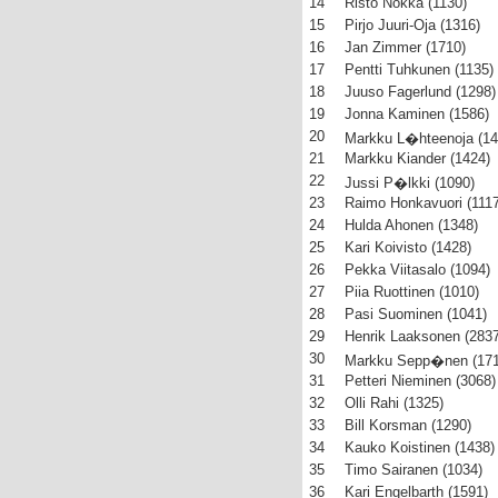
14
Risto Nokka (1130)
15
Pirjo Juuri-Oja (1316)
16
Jan Zimmer (1710)
17
Pentti Tuhkunen (1135)
18
Juuso Fagerlund (1298)
19
Jonna Kaminen (1586)
20
Markku L�hteenoja (14
21
Markku Kiander (1424)
22
Jussi P�lkki (1090)
23
Raimo Honkavuori (1117
24
Hulda Ahonen (1348)
25
Kari Koivisto (1428)
26
Pekka Viitasalo (1094)
27
Piia Ruottinen (1010)
28
Pasi Suominen (1041)
29
Henrik Laaksonen (2837
30
Markku Sepp�nen (171
31
Petteri Nieminen (3068)
32
Olli Rahi (1325)
33
Bill Korsman (1290)
34
Kauko Koistinen (1438)
35
Timo Sairanen (1034)
36
Kari Engelbarth (1591)