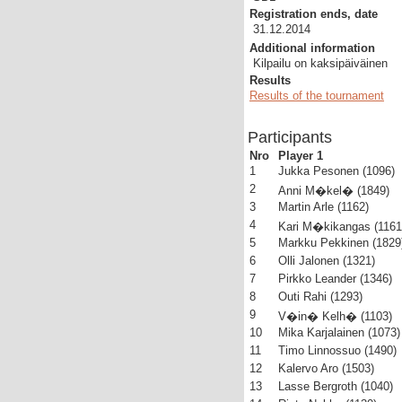
Registration ends, date
31.12.2014
Additional information
Kilpailu on kaksipäiväinen
Results
Results of the tournament
Participants
Nro
Player 1
1
Jukka Pesonen (1096)
2
Anni M�kel� (1849)
3
Martin Arle (1162)
4
Kari M�kikangas (1161
5
Markku Pekkinen (1829
6
Olli Jalonen (1321)
7
Pirkko Leander (1346)
8
Outi Rahi (1293)
9
V�in� Kelh� (1103)
10
Mika Karjalainen (1073)
11
Timo Linnossuo (1490)
12
Kalervo Aro (1503)
13
Lasse Bergroth (1040)