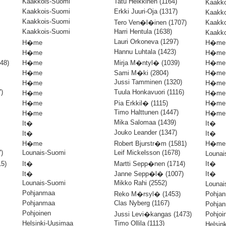
Kaakkois-Suomi
Tatu Heikkinen (1164)
Kaakk
Kaakkois-Suomi
Erkki Juuri-Oja (1317)
Kaakk
Kaakkois-Suomi
Tero Ven�l�inen (1707)
Kaakk
Kaakkois-Suomi
Harri Hentula (1638)
Kaakk
Lauri Orkoneva (1297)
H�me
H�m
Hannu Luhtala (1423)
H�me
H�m
48)
H�me
Mirja M�ntyl� (1039)
H�m
H�me
Sami M�ki (2804)
H�m
Jussi Tamminen (1320)
H�me
H�m
)
Tuula Honkavuori (1116)
H�me
H�m
H�me
Pia Erkkil� (1115)
H�m
Timo Halttunen (1447)
H�me
H�m
Mika Salomaa (1439)
It�
It�
Jouko Leander (1347)
It�
It�
H�me
Robert Bjurstr�m (1581)
H�m
)
Lounais-Suomi
Leif Mickelsson (1678)
Louna
5)
It�
Martti Sepp�nen (1714)
It�
It�
Janne Sepp�l� (1007)
It�
Lounais-Suomi
Mikko Rahi (2552)
Louna
Pohjanmaa
Reko M�rsyl� (1453)
Pohja
Pohjanmaa
Clas Nyberg (1167)
Pohja
Pohjoinen
Jussi Levi�kangas (1473)
Pohjo
Helsinki-Uusimaa
Timo Ollila (1113)
Helsin