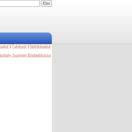
pailut
|
Tulokset
|
Nettikilpailut
käsittely Suomen Bridgeliitossa