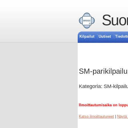
Suom
Kilpailut
Uutiset
Tiedott
SM-parikilpailu
Kategoria: SM-kilpail
Ilmoittautumisaika on lopp
Katso ilmoittautuneet
|
Näytä 