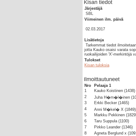
Kisan tiedot
Järjestäjä
SBL
Viimeinen ilm. päivä
02.03.2017
Lisätietoja
Tarkemmat tiedot ilmoitetaan
jotta Kauko osaisi varata sop
ruokailijoiden 'X'-merkintöjä v
Tulokset
Kisan tuloksia
Ilmoittautuneet
Nro
Pelaaja 1
1
Kauko Koistinen (1438)
2
Juha H�m�l�inen (10
3
Erkki Becker (1465)
4
Anni M�kel� X (1849)
5
Markku Pekkinen (1829
6
Taru Suppula (1100)
7
Pirkko Leander (1346)
8
Agneta Berglund x (109