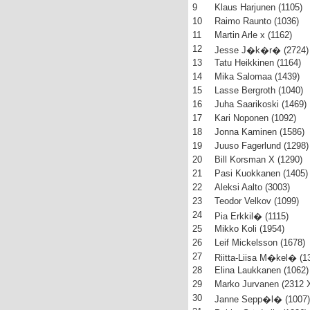
9
Klaus Harjunen (1105)
10
Raimo Raunto (1036)
11
Martin Arle x (1162)
12
Jesse J�k�r� (2724)
13
Tatu Heikkinen (1164)
14
Mika Salomaa (1439)
15
Lasse Bergroth (1040)
16
Juha Saarikoski (1469)
17
Kari Noponen (1092)
18
Jonna Kaminen (1586)
19
Juuso Fagerlund (1298)
20
Bill Korsman X (1290)
21
Pasi Kuokkanen (1405)
22
Aleksi Aalto (3003)
23
Teodor Velkov (1099)
24
Pia Erkkil� (1115)
25
Mikko Koli (1954)
26
Leif Mickelsson (1678)
27
Riitta-Liisa M�kel� (1
28
Elina Laukkanen (1062)
29
Marko Jurvanen (2312 
30
Janne Sepp�l� (1007)