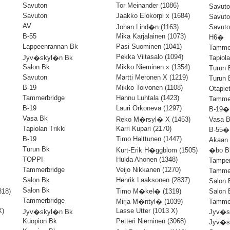
Savuton
Tor Meinander (1086)
Savut
Savuton
Jaakko Elokorpi x (1684)
Savut
AV
Johan Lind�n (1163)
Savut
B-55
Mika Karjalainen (1073)
H6�
Lappeenrannan Bk
Pasi Suominen (1041)
Tamme
Pekka Viitasalo (1094)
Jyv�skyl�n Bk
Tapiol
Salon Bk
Mikko Nieminen x (1354)
Turun
Savuton
Martti Meronen X (1219)
Turun
B-19
Mikko Toivonen (1108)
Otapie
Tammerbridge
Hannu Luhtala (1423)
Tamme
B-19
Lauri Orkoneva (1297)
B-19�
Vasa Bk
Reko M�rsyl� X (1453)
Vasa 
Tapiolan Trikki
Karri Kupari (2170)
B-55�
B-19
Timo Halttunen (1447)
Akaan
Turun Bk
Kurt-Erik H�ggblom (1505)
�bo 
TOPPI
Hulda Ahonen (1348)
Tampe
Tammerbridge
Veijo Nikkanen (1270)
Tamme
Salon Bk
Henrik Laaksonen (2837)
Salon
Salon Bk
318)
Timo M�kel� (1319)
Salon
Tammerbridge
Mirja M�ntyl� (1039)
Tamme
X)
Lasse Utter (1013 X)
Jyv�skyl�n Bk
Jyv�s
Kuopion Bk
Petteri Nieminen (3068)
Jyv�s