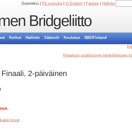
Suomeksi |
På svenska
|
In English
|
Palaute
|
Hallinta
en Bridgeliitto
eet
Kerhot
Hallinto
Säännöt
Koulutus
BBOFinland
Kil
Kilpailuun osallistuvien henkilötietojen 
 Finaali, 2-päiväinen
u
unut.
kaikki kisat