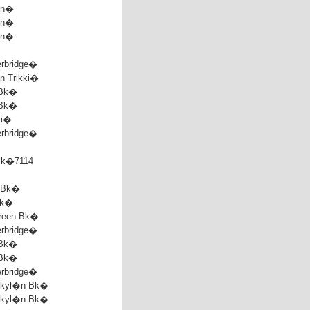
on�
on�
on�
rbridge�
an Trikki�
 Bk�
 Bk�
ti�
rbridge�
Bk�7114
 Bk�
Bk�
reen Bk�
rbridge�
 Bk�
 Bk�
rbridge�
kyl�n Bk�
kyl�n Bk�