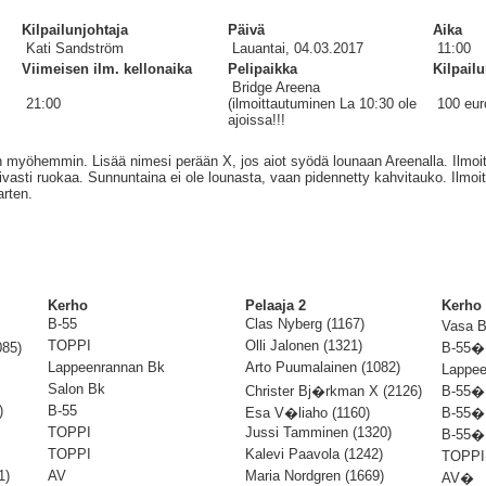
Kilpailunjohtaja
Päivä
Aika
Kati Sandström
Lauantai, 04.03.2017
11:00
Viimeisen ilm. kellonaika
Pelipaikka
Kilpail
Bridge Areena
21:00
(ilmoittautuminen La 10:30 ole
100 eur
ajoissa!!!
 myöhemmin. Lisää nimesi perään X, jos aiot syödä lounaan Areenalla. Ilmoi
ivasti ruokaa. Sunnuntaina ei ole lounasta, vaan pidennetty kahvitauko. Ilmoi
arten.
Kerho
Pelaaja 2
Kerho
B-55
Clas Nyberg (1167)
Vasa 
TOPPI
Olli Jalonen (1321)
85)
B-55�
Lappeenrannan Bk
Arto Puumalainen (1082)
Lappe
Salon Bk
Christer Bj�rkman X (2126)
B-55�
)
B-55
Esa V�liaho (1160)
B-55�
TOPPI
Jussi Tamminen (1320)
B-55�
TOPPI
Kalevi Paavola (1242)
TOPP
1)
AV
Maria Nordgren (1669)
AV�