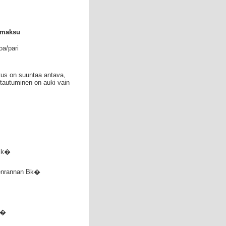
umaksu
oa/pari
tus on suuntaa antava,
ttautuminen on auki vain
Bk�
enrannan Bk�
I�