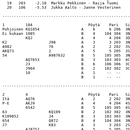
  19   203    -2.18  Markku Pekkinen - Raija Tuomi     
-------------------------------------------------------
1         104                        Pöytä    Pari   Si
Pohjoinen KQ1054                  A    6      6 206  3N
Ei kukaan 1085                    B    4    104 304  3N
          KQJ                     A    4      4 204  3D
K2                  J98           A    3      3 203  3N
A982                76            A    2      2 202  3S
AKQ73               2             A    5      5 205  3S
54                  A987632       B    5    105 305  3N
          AQ7653                  B    3    103 303  4C
          J3                      B    6    106 306  3C
          J964                    B    2    102 302  3C
          10                      A    1     --  --    
                                  B    1     --  --    
-------------------------------------------------------
2         4                          Pöytä    Pari   Si
Itä       AQ76                    A    2      2 202  3N
P-E       AKJ9                    A    4      4 204  4S
          6542                    B    5    105 305  4S
63                  KQ109         B    2    102 302  3N
K109852             J4            B    3    103 303  3N
654                 Q872          B    4    104 304  3N
J7                  K83           A    3      3 203  2S
          AJ8752                  A    5      5 205  2S