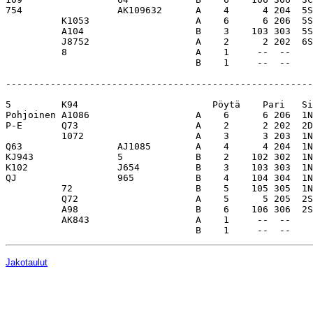
754                 AK109632      A    4      4 204  5S
          K1053                   A    6      6 206  5S
          A104                    B    3    103 303  5S
          J8752                   A    2      2 202  6S
          8                       A    1     --  --    
                                  B    1     --  --    
-------------------------------------------------------
5         K94                        Pöytä    Pari   Si
Pohjoinen A1086                   A    6      6 206  1N
P-E       Q73                     A    2      2 202  2D
          1072                    A    3      3 203  1N
Q63                 AJ1085        A    4      4 204  1N
KJ943               5             B    2    102 302  1N
K102                J654          B    3    103 303  1N
QJ                  965           B    4    104 304  1N
          72                      B    5    105 305  1N
          Q72                     A    5      5 205  2S
          A98                     B    6    106 306  2S
          AK843                   A    1     --  --    
Jakotaulut