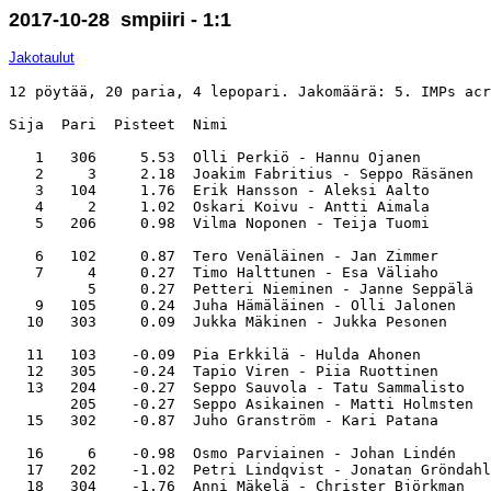
2017-10-28 smpiiri - 1:1
Jakotaulut
12 pöytää, 20 paria, 4 lepopari. Jakomäärä: 5. IMPs acr
Sija  Pari  Pisteet  Nimi                              
   1   306     5.53  Olli Perkiö - Hannu Ojanen        
   2     3     2.18  Joakim Fabritius - Seppo Räsänen  
   3   104     1.76  Erik Hansson - Aleksi Aalto       
   4     2     1.02  Oskari Koivu - Antti Aimala       
   5   206     0.98  Vilma Noponen - Teija Tuomi       
   6   102     0.87  Tero Venäläinen - Jan Zimmer      
   7     4     0.27  Timo Halttunen - Esa Väliaho      
         5     0.27  Petteri Nieminen - Janne Seppälä  
   9   105     0.24  Juha Hämäläinen - Olli Jalonen    
  10   303     0.09  Jukka Mäkinen - Jukka Pesonen     
  11   103    -0.09  Pia Erkkilä - Hulda Ahonen        
  12   305    -0.24  Tapio Viren - Piia Ruottinen      
  13   204    -0.27  Seppo Sauvola - Tatu Sammalisto   
       205    -0.27  Seppo Asikainen - Matti Holmsten  
  15   302    -0.87  Juho Granström - Kari Patana      
  16     6    -0.98  Osmo Parviainen - Johan Lindén    
  17   202    -1.02  Petri Lindqvist - Jonatan Gröndahl
  18   304    -1.76  Anni Mäkelä - Christer Björkman   