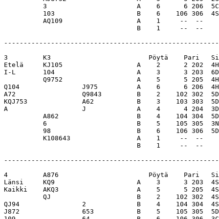
          3                       A    6      6 206  5C
          103                     B    6    106 306  4S
          AQ109                   A    1     --  --    
                                  B    1     --  --    
-------------------------------------------------------
3         K3                         Pöytä    Pari   Si
Etelä     KJ105                   A    2      2 202  4H
I-L       104                     A    3      3 203  6D
          Q9752                   A    5      5 205  4H
Q104                J975          A    6      6 206  4H
A72                 Q9843         B    2    102 302  5D
KQJ753              A62           B    3    103 303  5D
A                   J             A    4      4 204  3D
          A862                    B    4    104 304  5D
          6                       B    5    105 305  3N
          98                      B    6    106 306  5D
          K108643                 A    1     --  --    
                                  B    1     --  --    
-------------------------------------------------------
4         A876                       Pöytä    Pari   Si
Länsi     KQ9                     A    3      3 203  4S
Kaikki    AKQ3                    A    5      5 205  4S
          QJ                      B    2    102 302  4S
QJ94                2             B    4    104 304  4S
J872                653           B    5    105 305  5D
109                 64            B    6    106 306  3C