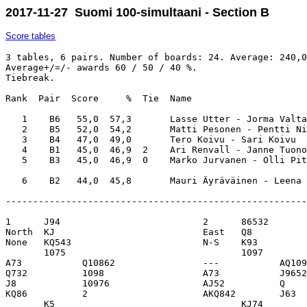
2017-11-27 Suomi 100-simultaani - Section B
Score tables
3 tables, 6 pairs. Number of boards: 24. Average: 240,0
Average+/=/- awards 60 / 50 / 40 %. 

Tiebreak.

Rank  Pair  Score     %  Tie  Name                     
   1    B6   55,0  57,3       Lasse Utter - Jorma Valta
   2    B5   52,0  54,2       Matti Pesonen - Pentti Ni
   3    B4   47,0  49,0       Tero Koivu - Sari Koivu  
   4    B1   45,0  46,9  2    Ari Renvall - Janne Tuono
   5    B3   45,0  46,9  0    Marko Jurvanen - Olli Pit