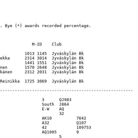
. Bye (*) awards recorded percentage. 

             M-ID    Club          

          1013 1145  Jyväskylän Bk 

ekka      2314 3014  Jyväskylän Bk 

          1441 1551  Jyväskylän Bk 

nen       1570 2648  Jyväskylän Bk 

känen     2312 2031  Jyväskylän Bk 
