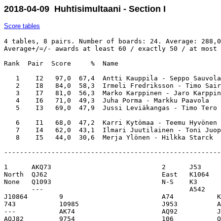
2018-04-09 Huhtisimultaani - Section I
Score tables
4 tables, 8 pairs. Number of boards: 24. Average: 288,0
Average+/=/- awards at least 60 / exactly 50 / at most 
Rank  Pair  Score     %  Name                          
   1    I2   97,0  67,4  Antti Kauppila - Seppo Sauvola
   2    I8   84,0  58,3  Irmeli Fredriksson - Timo Sair
   3    I7   81,0  56,3  Marko Karppinen - Jaro Karppin
   4    I6   71,0  49,3  Juha Porma - Markku Paavola   
   5    I3   69,0  47,9  Jussi Leviäkangas - Timo Tero 
   6    I1   68,0  47,2  Karri Kytömaa - Teemu Hyvönen 
   7    I4   62,0  43,1  Ilmari Juutilainen - Toni Juop