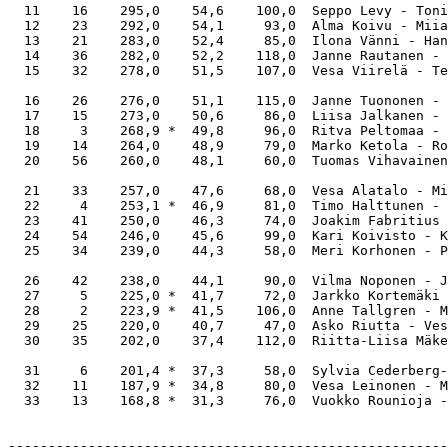
  11    16    295,0    54,6    100,0  Seppo Levy - Toni
  12    23    292,0    54,1     93,0  Alma Koivu - Miia
  13    21    283,0    52,4     85,0  Ilona Vänni - Han
  14    36    282,0    52,2    118,0  Janne Rautanen - 
  15    32    278,0    51,5    107,0  Vesa Viirelä - Te
  16    26    276,0    51,1    115,0  Janne Tuononen - 
  17    15    273,0    50,6     86,0  Liisa Jalkanen - 
  18     3    268,9 *  49,8     96,0  Ritva Peltomaa - 
  19    14    264,0    48,9     79,0  Marko Ketola - Ro
  20    56    260,0    48,1     60,0  Tuomas Vihavainen
  21    33    257,0    47,6     68,0  Vesa Alatalo - Mi
  22     4    253,1 *  46,9     81,0  Timo Halttunen - 
  23    41    250,0    46,3     74,0  Joakim Fabritius 
  24    54    246,0    45,6     99,0  Kari Koivisto - K
  25    34    239,0    44,3     58,0  Meri Korhonen - P
  26    42    238,0    44,1     90,0  Vilma Noponen - J
  27     5    225,0 *  41,7     72,0  Jarkko Kortemäki 
  28     2    223,9 *  41,5    106,0  Anne Tallgren - M
  29    25    220,0    40,7     47,0  Asko Riutta - Ves
  30    35    202,0    37,4    112,0  Riitta-Liisa Mäke
  31     6    201,4 *  37,3     58,0  Sylvia Cederberg-
  32    11    187,9 *  34,8     80,0  Vesa Leinonen - M
  33    13    168,8 *  31,3     76,0  Vuokko Rounioja -
-----------------------------------------------------------------------------------------------
!                                              !                                              !
! 13        732                                ! 14        86                                 !
! Pohjoinen 752                                ! Itä       Q8                                 !
! Kaikki    Q83                                ! Ei kukaan K10                                !
!           Q976                               !           AJ98653                            !
! QJ9                 K10                      ! KQJ10954            A73                      !
! AJ843               K                        ! K5                  962                      !
! 6                   AK9752                   ! Q6                  AJ97432                  !
! A542                KJ83                     ! K10                 ---                      !
!           A8654                              !           2                                  !
!           Q1096                              !           AJ10743                            !
!           J104                               !           85                                 !
!           10                                 !           Q742                               !
!                                              !                                              !
! 6C E -1370                                   ! 7Cx S -800                                   !
!            C    D    H    S    N             !            C    D    H    S    N             !
! PE         1    2    3    4    2             ! P          9    0    8    0    0             !
! IL        12   11   10    9   11             ! E          :    :    7    :    :             !
!                                              ! IL         4   12    5   12    5             !
!                                              !                                              !
!                                              !                                              !
!                                              !                                              !
!  Pari  Sit      LK         Tulos   Pisteet   !  Pari  Sit      LK         Tulos   Pisteet   !
! 43 25  6N  W -3 S7       300      30,0  0,0  ! 14 54  5C  N -1 DA           -50  30,0  0,0  !
!  3 34  6C  E -2 SA       200      27,0  3,0  !  2 33  6C  N -3 SA          -150  28,0  2,0  !
!  6 31  6C  E -2 SA       200      27,0  3,0  !  5 36  3D  E +3 HA          -170  26,0  4,0  !
! 22 21  6C  E -1 SA       100      22,0  8,0  ! 53 13  4S  W  = HQ          -420  24,0  6,0  !
! 42 24  6C  E -1 H10      100      22,0  8,0  ! 43 25  5S  W  = HQ          -450  22,0  8,0  !
! 55 15  3N  W -1 S3       100      22,0  8,0  !  1 32  4S  W +2 HQ          -480  17,0 13,0  !
!  2 33  3D  E +2 C10         -150  18,0 12,0  !  3 34  4S  W +2 HQ          -480  17,0 13,0  !
!  1 32  3N  W  = S2          -600  15,0 15,0  ! 41 23  5S  W +1 HQ          -480  17,0 13,0  !
!  4 35  3N  W  = S2          -600  15,0 15,0  ! 52 12  4S  W +2 HQ          -480  17,0 13,0  !
!  5 36  3N  E +2 S5          -660   6,0 24,0  !  4 35  4S  W +3 CA          -510   8,0 22,0  !
! 14 54  3N  E +2 S4          -660   6,0 24,0  ! 22 21  4S  W +3 CA          -510   8,0 22,0  !
! 41 23  3N  E +2 S5          -660   6,0 24,0  ! 42 24  4S  W +3 CA          -510   8,0 22,0  !
! 44 26  3N  E +2 S4          -660   6,0 24,0  ! 44 26  5S  W +2 CA          -510   8,0 22,0  !
! 52 12  3N  E +2 S4          -660   6,0 24,0  ! 56 16  5S  W +2 CA          -510   8,0 22,0  !
! 53 13  3N  W +2 C7          -660   6,0 24,0  ! 55 15  5Sx W  = HQ          -650   2,0 28,0  !
! 56 16  3N  E +2 S5          -660   6,0 24,0  !  6 31  6S  W +1 CA         -1010   0,0 30,0  !
! -- 11                Lepokierros       10,5  ! -- 11                Lepokierros       10,5  !
!                                              !                                              !
!                                              !                                              !
-----------------------------------------------------------------------------------------------
!                                              !                                              !
! 15        Q1053                              ! 16        A876532                            !
! Etelä     3                                  ! Länsi     A942                               !
! P-E       A763                               ! I-L       ---                                !
!           AK75                               !           32                                 !
! AJ                  K64                      ! ---                 KQJ                      !
! AK10842             J975                     ! KJ1065              Q87                      !
! Q4                  KJ2                      ! A1096               KQ842                    !
! 1032                986                      ! Q1074               K5                       !
!           9872                               !           1094                               !
!           Q6                                 !           3                                  !
!           10985                              !           J753                               !
!           QJ4                                !           AJ986                              !
!                                              !                                              !
! 3H W -140                                    ! 5Sx S -100                                   !
!            C    D    H    S    N             !            C    D    H    S    N             !
! PE         6    7    4    8