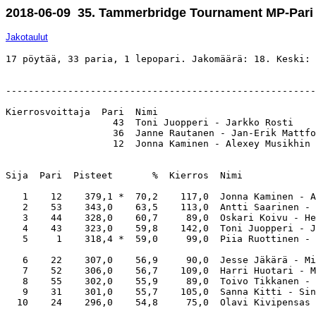
2018-06-09 35. Tammerbridge Tournament MP-Pari
Jakotaulut
17 pöytää, 33 paria, 1 lepopari. Jakomäärä: 18. Keski: 
-------------------------------------------------------
Kierrosvoittaja  Pari  Nimi                            
                   43  Toni Juopperi - Jarkko Rosti    
                   36  Janne Rautanen - Jan-Erik Mattfo
                   12  Jonna Kaminen - Alexey Musikhin 
Sija  Pari  Pisteet       %  Kierros  Nimi             
   1    12    379,1 *  70,2    117,0  Jonna Kaminen - A
   2    53    343,0    63,5    113,0  Antti Saarinen - 
   3    44    328,0    60,7     89,0  Oskari Koivu - He
   4    43    323,0    59,8    142,0  Toni Juopperi - J
   5     1    318,4 *  59,0     99,0  Piia Ruottinen - 
   6    22    307,0    56,9     90,0  Jesse Jäkärä - Mi
   7    52    306,0    56,7    109,0  Harri Huotari - M
   8    55    302,0    55,9     89,0  Toivo Tikkanen - 
   9    31    301,0    55,7    105,0  Sanna Kitti - Sin
  10    24    296,0    54,8     75,0  Olavi Kivipensas 