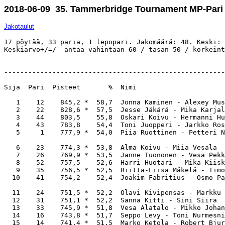
2018-06-09 35. Tammerbridge Tournament MP-Pari
Jakotaulut
17 pöytää, 33 paria, 1 lepopari. Jakomäärä: 48. Keski: 
Keskiarvo+/=/- antaa vähintään 60 / tasan 50 / korkeint
-------------------------------------------------------
Sija  Pari  Pisteet       %  Nimi                      
   1    12    845,2 *  58,7  Jonna Kaminen - Alexey Mus
   2    22    828,6 *  57,5  Jesse Jäkärä - Mika Karjal
   3    44    803,5    55,8  Oskari Koivu - Hermanni Hu
   4    43    783,8    54,4  Toni Juopperi - Jarkko Ros
   5     1    777,9 *  54,0  Piia Ruottinen - Petteri N
   6    23    774,3 *  53,8  Alma Koivu - Miia Vesala  
   7    26    769,9 *  53,5  Janne Tuononen - Vesa Pekk
   8    52    757,5    52,6  Harri Huotari - Mika Kiisk
   9    35    756,5 *  52,5  Riitta-Liisa Mäkelä - Timo
  10    41    754,2    52,4  Joakim Fabritius - Osmo Pa
  11    24    751,5 *  52,2  Olavi Kivipensas - Markku 
  12    31    751,1 *  52,2  Sanna Kitti - Sini Siira  
  13    33    745,9 *  51,8  Vesa Alatalo - Mikko Johan
  14    16    743,8 *  51,7  Seppo Levy - Toni Nurmesni
  15    14    741,4 *  51,5  Marko Ketola - Robert Bjur