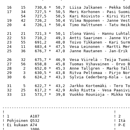
  16    15    730,6 *  50,7  Liisa Jalkanen - Pekka Söd
  17    34    727,5 *  50,5  Meri Korhonen - Pasi Suomi
        54    727,5    50,5  Kari Koivisto - Kirsi Virt
  19    42    726,2    50,4  Vilma Noponen - Janne Vest
  20     4    726,1 *  50,4  Timo Halttunen - Tatu Heik
  21    21    721,3 *  50,1  Ilona Vänni - Hannu Luhtal
  22    53    710,2    49,3  Antti Saarinen - Janne Vir
  23    55    691,2    48,0  Toivo Tikkanen - Kari Surm
  24    11    683,4 *  47,5  Vesa Leinonen - Martti Mer
  25    36    676,7 *  47,0  Janne Rautanen - Jan-Erik 
  26    32    675,7 *  46,9  Vesa Viirelä - Teija Tuomi
  27    56    658,8    45,8  Tuomas Vihavainen - Orvo B
  28     2    652,0 *  45,3  Anne Tallgren - Marko Tall
  29     3    630,5 *  43,8  Ritva Peltomaa - Pirjo Nor
  30     6    624,2 *  43,3  Sylvia Cederberg-Kola - Le
  31     5    622,7 *  43,2  Jarkko Kortemäki - Tero To
  32    25    617,2 *  42,9  Asko Riutta - Vesa Paasivi
  33    13    573,7 *  39,8  Vuokko Rounioja - Mikko Vä
-------------------------------------------------------------------------------------------------
!                                               !                                               !
! 1         A107                                ! 2         A965                                !
! Pohjoinen Q532                                ! Itä       10                                  !
! Ei kukaan A74                                 ! P-E       AKQ85                               !
!           1086                                !           Q62                                 !
! 432                 QJ985                     ! K7                  82                        !
! K87                 A109                      ! AK9                 QJ82                      !
! 108                 632                       ! 742                 963                       !
! AJ754               32                        ! J9843               AK105                     !
!           K6                                  !           QJ1043                              !
!           J64                                 !           76543                               !
!           KQJ95                               !           J10                                 !
!           KQ9                                 !           7                                   !
!                                               !                                               !
! 2N N 120                                      ! 5S S 650                                      !
!            C    D    H    S    N              !            C    D    H    S    N              !
! P          6    8    8    5    8              ! PE         4   10    7   11    4              !
! E          7    9    :    6    :              ! IL         8    2    5    1    3              !
! IL         6    4    5    7    4              !                                               !
!                                               !                                               !
!                                               !                                               !
!                                               !                                               !
!  Pari  Sit       LK         Tulos   Pisteet   !  Pari  Sit       LK         Tulos   Pisteet   !
! 41 13  3N   S +1 C5       430      30,0  0,0  ! 52  2  4Sx  N +1 CK       990      30,0  0,0  !
! 12 11  3N   S  = C5       400      20,0 10,0  ! 36 21  3Sx  N +1 CA       930      28,0  2,0  !
! 31 22  3N   S  = C4       400      20,0 10,0  ! 31 22  4S   S +2 HK       680      26,0  4,0  !
! 34 25  3N   S  = C4       400      20,0 10,0  ! 32 23  4S   N +1 CA       650      22,0  8,0  !
! 35 26  3N   S  = C4       400      20,0 10,0  ! 44 16  4S   S +1 HA       650      22,0  8,0  !
! 36 21  3N   S  = C4       400      20,0 10,0  ! 54  4  4S   S +1 HA       650      22,0  8,0  !
! 43 15  3N   S  = C5       400      20,0 10,0  ! 56  6  4S   S  = D7       620      18,0 12,0  !
! 44 16  3N   S  = C7       400      20,0 10,0  ! 12 11  3S   S +2 HA       200      11,0 19,0  !
! 52  2  3N   S  = C4       400      20,0 10,0  ! 33 24  3S   S +2 HA       200      11,0 19,0  !
! 53  3  3N   S  = C5       400      20,0 10,0  ! 34 25  2S   S +3 HA       200      11,0 19,0  !
! 56  6  1N   S +3 C5       180      10,0 20,0  ! 35 26  3S   S +2 HA       200      11,0 19,0  !
! 32 23  3N   S -1 C4           -50   6,0 24,0  ! 53  3  4H   E -4 C7       200      11,0 19,0  !
! 33 24  3N   S -1 S2           -50   6,0 24,0  ! 55  5  3S   S +2 HA       200      11,0 19,0  !
! 55  5  3N   S -1 C5           -50   6,0 24,0  ! 41 13  3C   W -2 DA       100       2,0 28,0  !
! 42 14  3N   S -3 S2          -150   2,0 28,0  ! 42 14  4C   W -2 H10      100       2,0 28,0  !
! 54  4  3N   S -4 S4          -200   0,0 30,0  ! 43 15  3C   W -2 H10      100       2,0 28,0  !
!  1 --                 Lepokierros  16,2       !  1 --                 Lepokierros  16,2       !
!                                               !                                               !
!                                               !                                               !
-------------------------------------------------------------------------------------------------
!                                               !                                               !
! 3         986                                 ! 4         10432                               !
! Etelä     J102                                ! Länsi     K6                                  !
! I-L       976                                 ! Kaikki    Q10865                              !
!           9876                                !           KQ                                  !
! K75                 103                       ! AQJ8                95                        !
! K943                AQ65                      ! A9                  J42                       !
! J543                K108                      ! AJ97                K42                       !
! 54                  AQ102                     ! J52                 A10876                    !
!           AQJ42                               !           K76                                 !
!           87                                  !           Q108753                             !
!           AQ2                                 !           3                                   !
!           KJ3                                 !           943                                 !
!                                               !                                   