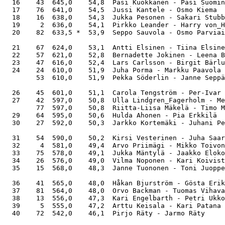
  16    43  645,0    54,8  Pasi Kuokkanen - Pasi Suomin
  17    76  641,0    54,5  Jussi Kantele - Osmo Kiema  
  18    16  638,0    54,3  Jukka Pesonen - Sakari Stubb
  19     2  636,0    54,1  Pirkko Leander - Harry von_H
  20    82  633,5 *  53,9  Seppo Sauvola - Osmo Parviai
  21    67  624,0    53,1  Antti Elsinen - Tiina Elsine
  22    57  621,0    52,8  Bernadette Jokinen - Leena B
  23    47  616,0    52,4  Lars Carlsson - Birgit Bärlu
  24    24  610,0    51,9  Juha Porma - Markku Paavola 
        53  610,0    51,9  Pekka Söderlin - Janne Seppä
  26    45  601,0    51,1  Carola Tengström - Per-Ivar 
  27    42  597,0    50,8  Ulla Lindgren_Fagerholm - Me
        77  597,0    50,8  Riitta-Liisa Mäkelä - Timo M
  29    64  595,0    50,6  Hulda Ahonen - Pia Erkkilä  
  30    27  592,0    50,3  Jarkko Kortemäki - Juhani Pe
  31    54  590,0    50,2  Kirsi Vesterinen - Juha Saar
  32     4  581,0    49,4  Arvo Priimägi - Mikko Toivon
  33    75  578,0    49,1  Jukka Mäntylä - Jaakko Eloko
  34    26  576,0    49,0  Vilma Noponen - Kari Koivist
  35    15  568,0    48,3  Janne Tuononen - Toni Juoppe
  36    41  565,0    48,0  Håkan Bjurström - Gösta Erik
  37    81  564,0    48,0  Orvo Backman - Tuomas Vihava
  38    13  556,0    47,3  Kari Engelbarth - Petri Ukko
  39     5  555,0    47,2  Arttu Keisala - Kari Patana 
  40    72  542,0    46,1  Pirjo Räty - Jarmo Räty     