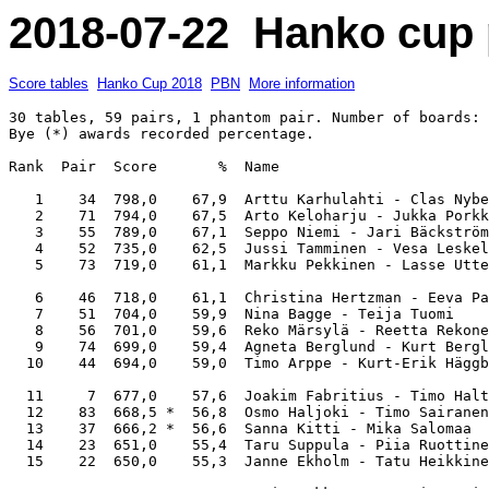
2018-07-22 Hanko cup p
Score tables
Hanko Cup 2018
PBN
More information
30 tables, 59 pairs, 1 phantom pair. Number of boards: 
Bye (*) awards recorded percentage.

Rank  Pair  Score       %  Name                        
   1    34  798,0    67,9  Arttu Karhulahti - Clas Nybe
   2    71  794,0    67,5  Arto Keloharju - Jukka Porkk
   3    55  789,0    67,1  Seppo Niemi - Jari Bäckström
   4    52  735,0    62,5  Jussi Tamminen - Vesa Leskel
   5    73  719,0    61,1  Markku Pekkinen - Lasse Utte
   6    46  718,0    61,1  Christina Hertzman - Eeva Pa
   7    51  704,0    59,9  Nina Bagge - Teija Tuomi    
   8    56  701,0    59,6  Reko Märsylä - Reetta Rekone
   9    74  699,0    59,4  Agneta Berglund - Kurt Bergl
  10    44  694,0    59,0  Timo Arppe - Kurt-Erik Häggb
  11     7  677,0    57,6  Joakim Fabritius - Timo Halt
  12    83  668,5 *  56,8  Osmo Haljoki - Timo Sairanen
  13    37  666,2 *  56,6  Sanna Kitti - Mika Salomaa  
  14    23  651,0    55,4  Taru Suppula - Piia Ruottine
  15    22  650,0    55,3  Janne Ekholm - Tatu Heikkine