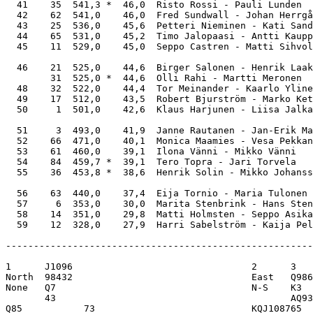
  41    35  541,3 *  46,0  Risto Rossi - Pauli Lunden  
  42    62  541,0    46,0  Fred Sundwall - Johan Herrgå
  43    25  536,0    45,6  Petteri Nieminen - Kati Sand
  44    65  531,0    45,2  Timo Jalopaasi - Antti Kaupp
  45    11  529,0    45,0  Seppo Castren - Matti Sihvol
  46    21  525,0    44,6  Birger Salonen - Henrik Laak
        31  525,0 *  44,6  Olli Rahi - Martti Meronen  
  48    32  522,0    44,4  Tor Meinander - Kaarlo Yline
  49    17  512,0    43,5  Robert Bjurström - Marko Ket
  50     1  501,0    42,6  Klaus Harjunen - Liisa Jalka
  51     3  493,0    41,9  Janne Rautanen - Jan-Erik Ma
  52    66  471,0    40,1  Monica Maamies - Vesa Pekkan
  53    61  460,0    39,1  Ilona Vänni - Mikko Vänni   
  54    84  459,7 *  39,1  Tero Topra - Jari Torvela   
  55    36  453,8 *  38,6  Henrik Solin - Mikko Johanss
  56    63  440,0    37,4  Eija Tornio - Maria Tulonen 
  57     6  353,0    30,0  Marita Stenbrink - Hans Sten
  58    14  351,0    29,8  Matti Holmsten - Seppo Asika