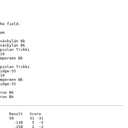
he field.

am           

väskylän Bk  

väskylän Bk  

piolan Trikki

19           

mpereen Bk   

piolan Trikki

idge-55      

19           

mpereen Bk   

idge-55      

run Bk       
