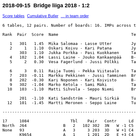
2018-09-15 Bridge liiga 2018 - 1:2
Score tables
Cumulative Butler
... in team order
6 tables, 12 pairs. Number of boards: 16. IMPs across t
Rank  Pair  Score  Name                              Te
   1   301   1.45  Mika Salomaa - Lasse Utter        Jy
   2     1   1.10  Oskari Koivu - Kari Patana        Jy
       303   1.10  Jukka Porkka - Pasi Kuokkanen     Ta
   4   102   1.04  Lassi Laine - Jouko Kankaanpää    B-
   5     2   0.30  Vesa Fagerlund - Jussi Pölkki     Ta
   6     3   0.11  Raija Tuomi - Pekka Viitasalo     Ta
   7   203  -0.11  Markku Pekkinen - Jussi Tamminen  Br
   8   202  -0.30  Kari Noponen - Kari Koivisto      B-
   9   302  -1.04  Marko Ketola - Sami Mäki          Ta
  10   103  -1.10  Matti Sihvola - Seppo Niemi       Br
       201  -1.10  Kati Sandström - Mauri Sirkiä     Tu