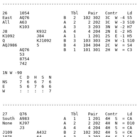
-------------------------------------------------------
26     1054                 Tbl    Pair   Contr    Ld  
East   AQ76              B   2   102 302  3C  W -4 S5  
All    A63               A   2     2 202  3C  W -3 S10 
       K103              A   3     3 203  3N  W -2 H7  
J8            K932       A   4     4 204  2N  E -2 H5  
K1092         J84        A   1     1 201  2S  E -1 H5  
Q             KJ1092     B   3   103 303  2H  W -1 S10 
AQJ986        5          B   4   104 304  2C  W  = S4  
       AQ76              B   1   101 301  2H  W  = C3  
       53                

       8754              

       742               

1N W -90                 

       C  D  H  S  N

NS     7  6  6  7  6     

E      5  6  7  6  6     

W      :  :  :  :  7     

-------------------------------------------------------
27     Q76                  Tbl    Pair   Contr    Ld  
South  A983              A   1     1 201  4H  S  = CA  
None   KJ97              A   2     2 202  4H  N  = D10 
       J3                A   4     4 204  4H  S  = CA  
J109          A432       B   2   102 302  4H  S  = CK  
1075          64         A   3     3 203  4H  S -1 CA  