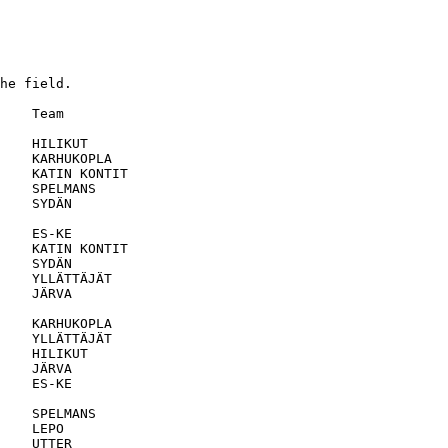
he field.

    Team                      

    HILIKUT                   

    KARHUKOPLA                

    KATIN KONTIT              

    SPELMANS                  

    SYDÄN                     

    ES-KE                     

    KATIN KONTIT              

    SYDÄN                     

    YLLÄTTÄJÄT                

    JÄRVA                     

    KARHUKOPLA                

    YLLÄTTÄJÄT                

    HILIKUT                   

    JÄRVA                     

    ES-KE                     

    SPELMANS                  

    LEPO                      

    UTTER                     
