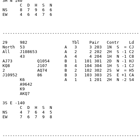
3H N 140                 

       C  D  H  S  N

NS     8  7  9  6  6     

EW     4  6  4  7  6     

-------------------------------------------------------
29     982                  Tbl    Pair   Contr    Ld  
North  53                A   3     3 203  1N  S  = CJ  
All    J108653           A   2     2 202  2H  S -1 C2  
       43                A   4     4 204  1H  N -1 C8  
AJ73          Q1054      B   1   101 301  2D  N -1 HJ  
KQ8           J107       B   4   104 304  1H  S -1 CJ  
2             AQ74       B   2   102 302  2S  W  = H5  
J10952        86         B   3   103 303  2S  E +1 CA  
       K6                A   1     1 201  2H  N -2 S4  
       A9642             

       K9                

       AKQ7              

3S E -140                

       C  D  H  S  N

NS     4  7  6  4  5     

EW     7  6  7  9  8     

-------------------------------------------------------