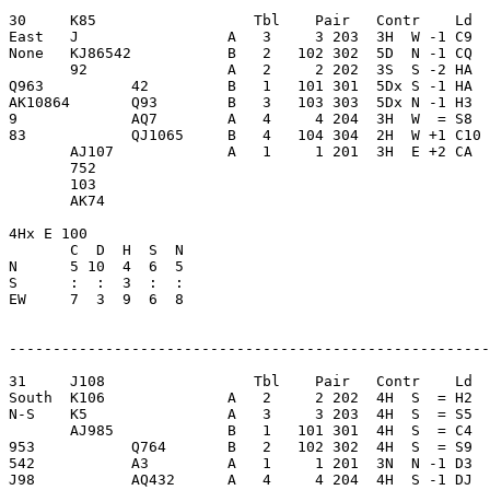
30     K85                  Tbl    Pair   Contr    Ld  
East   J                 A   3     3 203  3H  W -1 C9  
None   KJ86542           B   2   102 302  5D  N -1 CQ  
       92                A   2     2 202  3S  S -2 HA  
Q963          42         B   1   101 301  5Dx S -1 HA  
AK10864       Q93        B   3   103 303  5Dx N -1 H3  
9             AQ7        A   4     4 204  3H  W  = S8  
83            QJ1065     B   4   104 304  2H  W +1 C10 
       AJ107             A   1     1 201  3H  E +2 CA  
       752               

       103               

       AK74              

4Hx E 100                

       C  D  H  S  N

N      5 10  4  6  5     

S      :  :  3  :  :     

EW     7  3  9  6  8     

-------------------------------------------------------
31     J108                 Tbl    Pair   Contr    Ld  
South  K106              A   2     2 202  4H  S  = H2  
N-S    K5                A   3     3 203  4H  S  = S5  
       AJ985             B   1   101 301  4H  S  = C4  
953           Q764       B   2   102 302  4H  S  = S9  
542           A3         A   1     1 201  3N  N -1 D3  
J98           AQ432      A   4     4 204  4H  S -1 DJ  