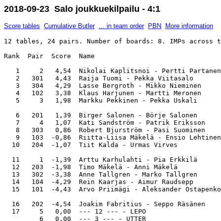
2018-09-23 Salo joukkuekilpailu - 4:1
Score tables
Cumulative Butler
... in team order
PBN
More information
12 tables, 24 pairs. Number of boards: 8. IMPs across t
Rank  Pair  Score  Name                                
   1     2   4,54  Nikolai Kaplitsnoi - Pertti Partanen
   2   301   4,43  Raija Tuomi - Pekka Viitasalo       
   3   304   4,29  Lasse Bergroth - Mikko Nieminen     
   4   102   3,38  Klaus Harjunen - Martti Meronen     
   5     3   1,98  Markku Pekkinen - Pekka Uskali      
   6   201   1,39  Birger Salonen - Börje Salonen      
   7     4   1,07  Kati Sandström - Patrik Eriksson    
   8   303   0,86  Robert Bjurström - Pasi Suominen    
   9   103  -0,86  Riitta-Liisa Mäkelä - Ensio Lehtinen
  10   204  -1,07  Tiit Kalda - Urmas Virves           
  11     1  -1,39  Arttu Karhulahti - Pia Erkkilä      
  12   203  -1,98  Timo Mäkelä - Anni Mäkelä           
  13   302  -3,38  Anne Tallgren - Marko Tallgren      
  14   104  -4,29  Rein Kaarjas - Aimur Raudsepp       
  15   101  -4,43  Arvo Priimägi - Aleksander Ostapenko
  16   202  -4,54  Joakim Fabritius - Seppo Räsänen    
  17     5   0,00  --- 12 --- - LEPO                   
         6   0,00  --- 3 --- - UTTER                   