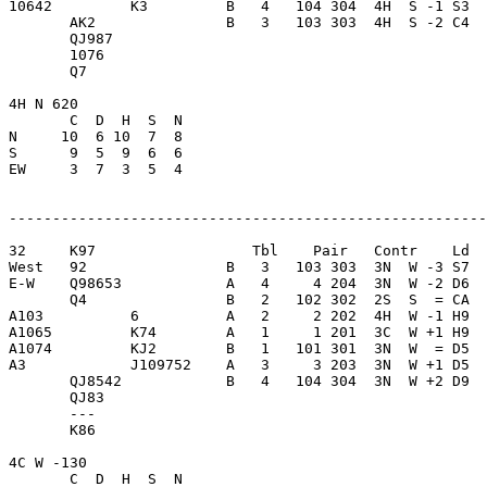
10642         K3         B   4   104 304  4H  S -1 S3  
       AK2               B   3   103 303  4H  S -2 C4  
       QJ987             

       1076              

       Q7                

4H N 620                 

       C  D  H  S  N

N     10  6 10  7  8     

S      9  5  9  6  6     

EW     3  7  3  5  4     

-------------------------------------------------------
32     K97                  Tbl    Pair   Contr    Ld  
West   92                B   3   103 303  3N  W -3 S7  
E-W    Q98653            A   4     4 204  3N  W -2 D6  
       Q4                B   2   102 302  2S  S  = CA  
A103          6          A   2     2 202  4H  W -1 H9  
A1065         K74        A   1     1 201  3C  W +1 H9  
A1074         KJ2        B   1   101 301  3N  W  = D5  
A3            J109752    A   3     3 203  3N  W +1 D5  
       QJ8542            B   4   104 304  3N  W +2 D9  
       QJ83              

       ---               

       K86               

4C W -130                

       C  D  H  S  N
