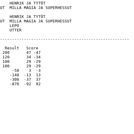
    HENRIK JA TYTÖT           

UT  MILLA MAGIA JA SUPERHESSUT

    HENRIK JA TYTÖT           

UT  MILLA MAGIA JA SUPERHESSUT

    LEPO                      

------------------------------------------------------

  Result   Score 

 200       47 -47

 120       34 -34

 100       29 -29

 100       29 -29

     -50    3  -3

    -140  -13  13

    -300  -37  37

    -870  -92  92
