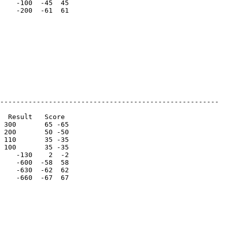
    -100  -45  45

    -200  -61  61

------------------------------------------------------

  Result   Score 

 300       65 -65

 200       50 -50

 110       35 -35

 100       35 -35

    -130    2  -2

    -600  -58  58

    -630  -62  62

    -660  -67  67
