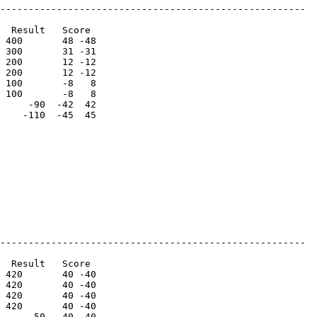
------------------------------------------------------

  Result   Score 

 400       48 -48

 300       31 -31

 200       12 -12

 200       12 -12

 100       -8   8

 100       -8   8

     -90  -42  42

    -110  -45  45

------------------------------------------------------

  Result   Score 

 420       40 -40

 420       40 -40

 420       40 -40

 420       40 -40

     -50  -40  40
