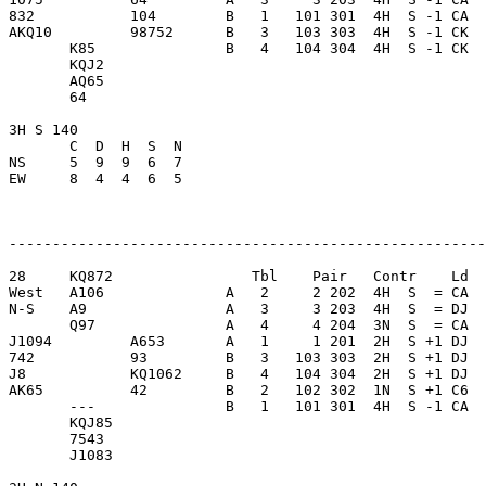
832           104        B   1   101 301  4H  S -1 CA  
AKQ10         98752      B   3   103 303  4H  S -1 CK  
       K85               B   4   104 304  4H  S -1 CK  
       KQJ2              

       AQ65              

       64                

3H S 140                 

       C  D  H  S  N

NS     5  9  9  6  7     

EW     8  4  4  6  5     

-------------------------------------------------------
28     KQ872                Tbl    Pair   Contr    Ld  
West   A106              A   2     2 202  4H  S  = CA  
N-S    A9                A   3     3 203  4H  S  = DJ  
       Q97               A   4     4 204  3N  S  = CA  
J1094         A653       A   1     1 201  2H  S +1 DJ  
742           93         B   3   103 303  2H  S +1 DJ  
J8            KQ1062     B   4   104 304  2H  S +1 DJ  
AK65          42         B   2   102 302  1N  S +1 C6  
       ---               B   1   101 301  4H  S -1 CA  
       KQJ85             

       7543              

       J1083             
