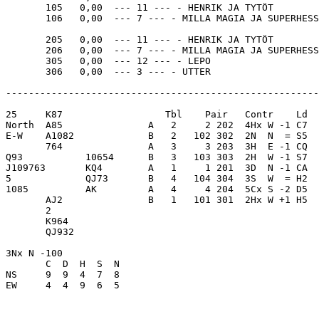
       105   0,00  --- 11 --- - HENRIK JA TYTÖT        
       106   0,00  --- 7 --- - MILLA MAGIA JA SUPERHESS
       205   0,00  --- 11 --- - HENRIK JA TYTÖT        
       206   0,00  --- 7 --- - MILLA MAGIA JA SUPERHESS
       305   0,00  --- 12 --- - LEPO                   
-------------------------------------------------------
25     K87                  Tbl    Pair   Contr    Ld  
North  A85               A   2     2 202  4Hx W -1 C7  
E-W    A1082             B   2   102 302  2N  N  = S5  
       764               A   3     3 203  3H  E -1 CQ  
Q93           10654      B   3   103 303  2H  W -1 S7  
J109763       KQ4        A   1     1 201  3D  N -1 CA  
5             QJ73       B   4   104 304  3S  W  = H2  
1085          AK         A   4     4 204  5Cx S -2 D5  
       AJ2               B   1   101 301  2Hx W +1 H5  
       2                 

       K964              

       QJ932             

3Nx N -100               

       C  D  H  S  N

NS     9  9  4  7  8     

EW     4  4  9  6  5     
