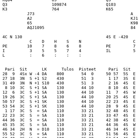
Q3                  109874                Q103         
K3                  764                   K65          
          J73                                       A  
          A2                                        KJ1
          65                                        K98
          AQJ1095                                   84 
4C N 130                                  4S E -420    
           C    D    H    S    N                     C 
PE        10    7    8    6    8          PE         7 
I          3    5    5    7    4          IL         5 
L          :    6    :    :    :

 Pari  Sit      LK      Tulos  Pisteet     Pari  Sit   
28  9  4Sx W -4 DA    800       54  0     50 57  5S  E 
27 18  3N  S +1 S2    430       51  3      1 17  3S  E 
31 49  3N  N +1 S10   430       51  3      2 16  4S  E 
 8 10  3C  S +1 SA    130       44 10      8 10  4S  E 
12  6  3C  S +1 SA    130       44 10     11  7  4S  W 
19 26  3C  S +1 SA    130       44 10     20 25  4S  E 
50 57  3C  S +1 SK    130       44 10     22 23  4S  E 
53 54  3C  S +1 SK    130       44 10     28  9  4S  E 
 1 17  3C  S  = SA    110       33 21     32 48  4S  E 
22 23  3C  S  = SA    110       33 21     33 47  4S  E 
44 36  3C  S  = SA    110       33 21     42 38  4S  E 
45 35  3C  S  = SA    110       33 21     44 36  4S  W 
46 34  2H  N  = D10   110       33 21     46 34  4S  E 
55 52  3C  S  = SA    110       33 21     51 56  4S  E 