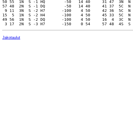
50 55  1N  S -1 HQ        -50   14 40     31 47  3N  N 
57 48  2N  S -1 DQ        -50   14 40     41 37  5C  N 
 9 11  3N  S -2 H7       -100    4 50     42 36  5C  N 
15  5  1N  S -2 H4       -100    4 50     45 33  5C  N 
49 56  1N  S -2 DQ       -100    4 50     16  4  3C  N 
Jakotaulut