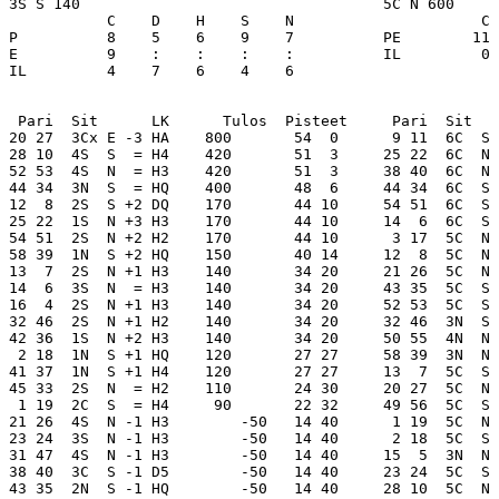
3S S 140                                  5C N 600     
           C    D    H    S    N                     C 
P          8    5    6    9    7          PE        11 
E          9    :    :    :    :          IL         0 
IL         4    7    6    4    6

 Pari  Sit      LK      Tulos  Pisteet     Pari  Sit   
20 27  3Cx E -3 HA    800       54  0      9 11  6C  S 
28 10  4S  S  = H4    420       51  3     25 22  6C  N 
52 53  4S  N  = H3    420       51  3     38 40  6C  N 
44 34  3N  S  = HQ    400       48  6     44 34  6C  S 
12  8  2S  S +2 DQ    170       44 10     54 51  6C  S 
25 22  1S  N +3 H3    170       44 10     14  6  6C  S 
54 51  2S  N +2 H2    170       44 10      3 17  5C  N 
58 39  1N  S +2 HQ    150       40 14     12  8  5C  N 
13  7  2S  N +1 H3    140       34 20     21 26  5C  N 
14  6  3S  N  = H3    140       34 20     43 35  5C  S 
16  4  2S  N +1 H3    140       34 20     52 53  5C  S 
32 46  2S  N +1 H2    140       34 20     32 46  3N  S 
42 36  1S  N +2 H3    140       34 20     50 55  4N  N 
 2 18  1N  S +1 HQ    120       27 27     58 39  3N  N 
41 37  1N  S +1 H4    120       27 27     13  7  5C  S 
45 33  2S  N  = H2    110       24 30     20 27  5C  N 
 1 19  2C  S  = H4     90       22 32     49 56  5C  S 
21 26  4S  N -1 H3        -50   14 40      1 19  5C  N 
23 24  3S  N -1 H3        -50   14 40      2 18  5C  S 
31 47  4S  N -1 H3        -50   14 40     15  5  3N  N 
38 40  3C  S -1 D5        -50   14 40     23 24  5C  S 
43 35  2N  S -1 HQ        -50   14 40     28 10  5C  N 