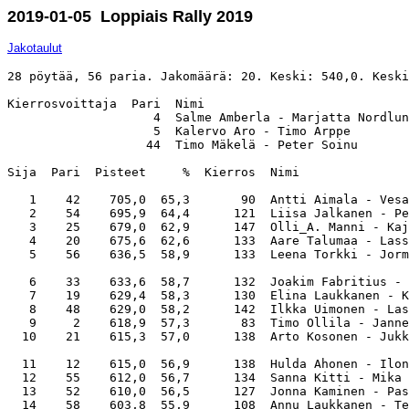
2019-01-05 Loppiais Rally 2019
Jakotaulut
28 pöytää, 56 paria. Jakomäärä: 20. Keski: 540,0. Keski
Kierrosvoittaja  Pari  Nimi                            
                    4  Salme Amberla - Marjatta Nordlun
                    5  Kalervo Aro - Timo Arppe        
                   44  Timo Mäkelä - Peter Soinu       
Sija  Pari  Pisteet     %  Kierros  Nimi               
   1    42    705,0  65,3       90  Antti Aimala - Vesa
   2    54    695,9  64,4      121  Liisa Jalkanen - Pe
   3    25    679,0  62,9      147  Olli_A. Manni - Kaj
   4    20    675,6  62,6      133  Aare Talumaa - Lass
   5    56    636,5  58,9      133  Leena Torkki - Jorm
   6    33    633,6  58,7      132  Joakim Fabritius - 
   7    19    629,4  58,3      130  Elina Laukkanen - K
   8    48    629,0  58,2      142  Ilkka Uimonen - Las
   9     2    618,9  57,3       83  Timo Ollila - Janne
  10    21    615,3  57,0      138  Arto Kosonen - Jukk
  11    12    615,0  56,9      138  Hulda Ahonen - Ilon
  12    55    612,0  56,7      134  Sanna Kitti - Mika 
  13    52    610,0  56,5      127  Jonna Kaminen - Pas
  14    58    603,8  55,9      108  Annu Laukkanen - Te