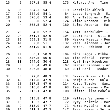
  15     5    597,8  55,4      175  Kalervo Aro - Timo 
  16    35    584,3  54,1      119  Gabriella Ahlvik - 
  17    22    584,0  54,1       84  Lasse Bergroth - Mi
  18    27    576,6  53,4       93  Anne Tallgren - Mar
  19    32    566,0  52,4      124  Vilma Noponen - Mik
  20     4    565,5  52,4      180  Salme Amberla - Mar
  21    28    564,0  52,2      154  Arttu Karhulahti - 
  22    24    561,4  52,0      104  Lauri Rahi - Olli R
  23    31    559,1  51,8       89  Heikki Kaisti - Pen
  24    41    552,0  51,1      132  Vesa Leinonen - Jar
  25    36    551,0  51,0      100  Markku Pekkinen - P
  26    11    550,1  50,9      104  Nina Bagge - Mikko 
  27    44    546,5  50,6      168  Timo Mäkelä - Peter
  28    38    544,6  50,4      128  Kurt-Erik Häggblom 
  29     8    535,4  49,6      107  Birger Salonen - Ar
  30    51    526,6  48,8       69  Outi Rahi - Teodor 
  31     3    522,0  48,3      131  Oskari Koivu - Erik
  32    40    517,8  47,9      114  Marja Kunze - Oula 
  33    18    517,5  47,9      114  Kaisa Tuisku - Sami
  34    17    516,6  47,8       93  Timo Nurminen - Mar
  35     7    516,1  47,8      108  Riitta-Liisa Mäkelä
  36     1    515,8  47,8      119  Hellevi Virtanen - 
  37    10    515,2  47,7       72  Pyry Lapintie - Mar
  38     9    515,0  47,7       71  Maria Mylläri - Ola
  39    37    511,1  47,3      147  Eija Laakso - Seija