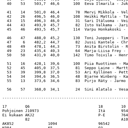
  40    53    503,7  46,6      100  Eeva Ilmarila - Juk
  41    14    501,0  46,4       78  Mervi Mikkola - Vel
  42    26    496,5  46,0      108  Heikki Mattila - Ta
  43    15    496,3  46,0       31  Sari Itäluoma - Vei
  44    43    493,9  45,7       82  Isto Valkama - Jari
  45    46    493,5  45,7      114  Varpu Honkakoski - 
  46    47    488,0  45,2      130  Toni Juopperi - Tim
  47     6    482,2  44,7       82  Jussi Kantele - Chr
  48    49    478,1  44,3       73  Anita Birstolin - R
  49    23    435,4  40,3       64  Marja-Liisa Frey - 
  50    50    431,9  40,0      142  Timo Toivila - Henr
  51    16    428,1  39,6      100  Piia Ruottinen - Ma
  52    45    405,0  37,5       81  Seppo Laine - Martt
  53    39    399,8  37,0       53  Ari Kyllönen - Pett
  54    34    394,6  36,5       48  Bjarne Winberg - Ka
  55    13    373,6  34,6       83  Pirjo Räty - Jarmo 
-------------------------------------------------------
17        Q6                              18        10 
Pohjoinen J10973                          Itä       954
Ei kukaan AKJ2                            P-E       764
          82                                        A10
AK852               1094                  96542        
KQ84                65                    Q3           