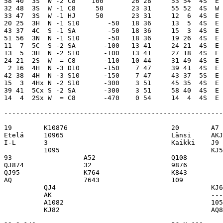
58 40  3S  W -2 C8    100       26 28     53 54  4S  E 
32 48  3S  W -1 C8     50       23 31     55 52  4S  W 
33 47  3S  W -1 HJ     50       23 31     12  6  4S  E 
20 25  3H  N -1 S10       -50   18 36     13  5  4S  E 
43 37  4C  S -1 SA        -50   18 36     15  3  4S  E 
51 56  3N  N -1 S10       -50   18 36     19 26  4S  E 
11  7  5C  S -2 SA       -100   13 41     24 21  4S  E 
13  5  3H  N -2 S10      -100   13 41     27 18  4S  E 
24 21  2S  W  = C8       -110   10 44     31 49  4S  E 
 2 16  4H  N -3 D10      -150    7 47     39 41  4S  E 
42 38  4H  N -3 S10      -150    7 47     43 37  5S  E 
15  3  4Hx N -2 S10      -300    3 51     45 35  4S  E 
39 41  5Cx S -2 SA       -300    3 51     58 40  4S  E 
14  4  2Sx W  = C8       -470    0 54     14  4  4S  E 
-------------------------------------------------------
19        K10876                          20        A7 
Etelä     10965                           Länsi     AKJ
I-L       3                               Kaikki    J9 
          1095                                      KJ5
93                  A52                   Q108         
QJ874               32                    9876         
QJ95                K764                  K843         
AQ                  7643                  109          
          QJ4                                       KJ6
          AK                                        ---
          A1082                                     105
          KJ82                                      AQ8