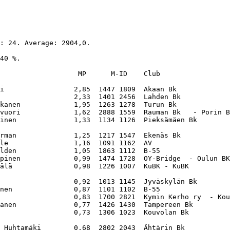
            0,15  2914 2912  B-55
  67    G7  3158,1    54,4  Kerstin Ehnholm - Gösta Ehnholm              0,14  2236 2518  AV
  68    F7  3156,9    54,4  Kari Patana - Tero Koivu                     0,13  1059 1441  Jyväskylän Bk
  69    T2  3153,5    54,3  Ranan Rimon - Kari Stenroos                  0,13  1197 1538  B-19
  70   J12  3151,5    54,3  Irja Puusniekka - Rolf-O Karlsson            0,12  2990 1735  Porin Bk  - Rauman Bk

  71    K5  3143,3    54,1  Kari Koskimaa - Asko Kupiainen               0,11  1189 1188  Kulo Bridge
  72    I7  3142,3    54,1  Tauno Kähkönen - Hannu Nissinen              0,11  1834 1245  Pieksämäen Bk
  73    P5  3138,5 *  54,0  Matti Klemola - Marko Jaakola                0,10  2622 2619  Seinäjoen Bk
  74   G15  3134,2 *  54,0  Joakim Fabritius - Finn Wardi                0,10  1159 1614  Kirkkonummen Bk  - B-55
  75    W2  3128,3    53,9  Minna Matero - Janne Matero                  0,10  2327 1480  Ei SBL:n jäsen

  76    F6  3120,8    53,7  Marko Jurvanen - Jarkko Rosti                0,10  2312 2795  Jyväskylän Bk
  77   J15  3109,3    53,5  Aulis-K Saarinen - Jarmo Halonen             0,10  1557 1732  Porin Bk
  78    N7  3090,9 *  53,2  Håkan Bjurström - Guy Holmberg               0,10  1305 2269  Ekenäs Bk
  79    Q4  3084,3    53,1  Antti Koponen - Pekka-J Ranta                0,10  2444 2448  Lappeenrannan Bk
  80    E2  3081,6    53,1  Timo Mäkelä - Peter Soinu                          1319 2940  Salon Bk

  81    O6  3079,0    53,0  Toivo Nurmi - Leif Rehnström                       1958 2215  TOPPI  - B-55
  82    N4  3071,9 *  52,9  Marie-Louise Sarén - Thore Strandback              1233 1048  Hangö Bk
  83    K3  3069,5    52,8  Pekka Tuominen - Terhi Tuominen                    2729 2486  Kulo Bridge
  84    U9  3042,5    52,4  Kent Westersten - Martin Smulter                   1452 1810  Vasa Bk
  85   O33  3037,7    52,3  Christina Hertzman - Klaus Harjunen                1156 1105  B-55  - Savuton

  86   J10  3035,8    52,3  Esa Halminen - Ritva Kulju                         1556 2547  Porin Bk
  87   J20  3035,1    52,3  Pirjo Nordström - Ritva Peltomaa                   1738 1931  Porin Bk
  88    M3  3033,2 *  52,2  Toivo Tikkanen - Tom Iivonen                       1004  +99  Kouvolan Bk    - Ei SBL:n jäsen
  89    K1  3030,1    52,2  Heikki Pohjansaro - Aulis Purhonen                 1084 2418  Kulo Bridge
  90    B9  3022,0 *  52,0  Jorma Nummela - Rauno Helpiö                       1568 2973  Akaan Bk

  91    I2  3013,5    51,9  Mauri Eliala - Matti Laaksonen                     1722 1833  Pieksämäen Bk
  92   O27  3012,9 *  51,9  Monica Maamies - Leena Bützow                      1534 1232  B-55
  93    V4  3010,3    51,8  Jorma Rajala - Tapani Paakko                       2378 2377  Kotkan Bk
  94    Q2  3004,1    51,7  Erkki Becker - Juha Jääskeläinen                   1465 2441  Lappeenrannan Bk
  95    Q5  2998,4    51,6  Markk