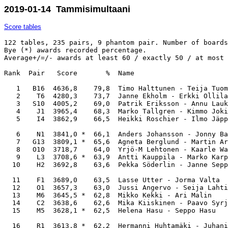
2019-01-14 Tammisimultaani
Score tables
122 tables, 235 pairs, 9 phantom pair. Number of boards: 24. Average: 2904,0. 
Bye (*) awards recorded percentage. 
Average+/=/- awards at least 60 / exactly 50 / at most 40 %.

Rank  Pair   Score       %  Name                                          MP      M-ID    Club

   1   B16  4636,8    79,8  Timo Halttunen - Teija Tuomi                 2,85  1447 1809  Akaan Bk
   2    T6  4280,3    73,7  Janne Ekholm - Erkki Ollila                  2,33  1401 2456  Lahden Bk
   3   S10  4005,2    69,0  Patrik Eriksson - Annu Laukkanen             1,95  1263 1278  Turun Bk
   4    J1  3965,4    68,3  Marko Tallgren - Kimmo Jokivuori             1,62  2888 1559  Rauman Bk   - Porin Bk
   5    I4  3862,9    66,5  Heikki Roschier - Ilmo Jäppinen              1,33  1134 1126  Pieksämäen Bk

   6    N1  3841,0 *  66,1  Anders Johansson - Jonny Barman              1,25  1217 1547  Ekenäs Bk
   7   G13  3809,1 *  65,6  Agneta Berglund - Martin Arle                1,16  1091 1162  AV
   8   O10  3718,7    64,0  Yrjö-M Lehtonen - Kaarle Walden              1,05  1863 1112  B-55
   9    L3  3708,6 *  63,9  Antti Kauppila - Marko Karppinen             0,99  1474 1728  OY-Bridge  - Oulun BK
  10    H2  3692,8    63,6  Pekka Söderlin - Janne Seppälä               0,98  1226 1007  KuBK - KuBK

  11    F1  3689,0    63,5  Lasse Utter - Jorma Valta                    0,92  1013 1145  Jyväskylän Bk
  12    O1  3657,3    63,0  Jussi Angervo - Seija Lahtinen               0,87  1101 1102  B-55
  13    M6  3645,5 *  62,8  Mikko Kekki - Ari Malin                      0,83  1700 2821  Kymin Kerho ry  - Kouvolan Bk
  14    C2  3638,6    62,6  Mika Kiiskinen - Paavo Syrjänen              0,77  1426 1430  Tampereen Bk
  15    M5  3628,1 *  62,5  Helena Hasu - Seppo Hasu                     0,73  1306 1023  Kouvolan Bk

  16    R1  3613,8 *  62,2  Hermanni Huhtamäki - Juhani Huhtamäki        0,68  2802 2043  Ähtärin Bk
  17   O31  3611,1 *  62,2  Anni Mäkelä - Christer Björkman              0,64  1849 2126  Salon Bk  - B-55
  18    W6  3603,0    62,0  Ari Kyllönen - Mikko Vänni                   0,62  2326 2815  Kajaanin Bk  - Porin Bk
  19    F2  3569,4    61,5  Mauri Äyräväinen - Leena Reinikka            0,59  1725 3069  Jyväskylän Bk
  20    M1  3561,7 *  61,3  Janne Tauriainen - Mari Ahokas               0,57  1699 1749  Kouvolan Bk

  21    N5  3545,1 *  61,0  Kaj Sjöblom - Camilla Danielsson             0,55  1550 2264  Ekenäs Bk
  22    G2  3530,7    60,8  Johan Lindén - Kirsi Virtanen                0,53  1163 1069  Savuton  - TOPPI
  23    E4  3508,4    60,4  Isto Valkama - Jari Hilska                   0,51  2478 1883  Salon Bk
  24   U12  3496,2    60,2  Reetta Rekonen - Reko Märsylä                0,49  2469 1453  Vasa Bk
  25    R6  3492,6 *  60,1  Hannu Isotalo - Teuvo Kärnä                  0,47  1460 1459  Ähtärin Bk

  26    P2  3476,1 *  59,9  Jarkko Luokkakallio - Susanna Yli-Suomu      0,46  1807 2342  Seinäjoen Bk
  27    E1  3476,0    59,8  Jarmo Laakso - Kari Kanerva                  0,44  1365 1366  Salon Bk
  28    U7  3475,7    59,8  Tom_K Backman - Vesa Pohja                   0,43  1982 1458  Vasa Bk  - Vaasan Trikkikerho
  29    C5  3470,5    59,8  Artturi Mäki-Maukola - Meri Korhonen         0,42  2996 1374  Tampereen Bk  - Tammerbridge
  30    W5  3464,4    59,6  Pertti Tervonen - Tuomo Huovinen             0,41  1244   +1  Kajaanin Bk  - Ei SBL:n jäsen

  31    U6  3439,9    59,2  Holger Kuni - Kaj-Ole Gästgivar              0,40  1455 1450  Vasa Bk
  32    A2  3439,0    59,2  Jani Huhtinen - Ismo Saavalainen             0,38  2389 2396  KUB
  33    U2  3435,4    59,1  Michael Airenne - Jan-Ole Warg               0,37  1519 1454  Ei SBL:n jäsen  - Vasa Bk
  34   G19  3413,5 *  58,8  Lars Carlsson - Leif-Erik Forsberg           0,36  1225 2064  AV
  35   J14  3383,9    58,3  Marjatta Panhelainen - Maija-Liisa Toivonen  0,36  1494 1206  Rauman Bk

  36   J11  3380,5    58,2  Mikko Johansson - Janne Vesterinen           0,35  2030 1240  Turun Bk  - Porin Bk
  37    D7  3377,6 *  58,2  Tero Venäläinen - Jan Zimmer                 0,34  1707 1710  Porvoon Bk
  38    E8  3361,7    57,9  Riitta-Liisa Mäkelä - Ensio Lehtinen         0,33  1318 1184  Salon Bk
  39    F4  3352,2    57,7  Timo Koivunen - Piia Ruottinen               0,32  2262 1010  Jyväskylän Bk
  40    L1  3349,0 *  57,7  Irmeli Fredriksson - Ilmari Juutilainen      0,31  2506 1848  Oulun BK

  41    I5  3326,6    57,3  Ari Laine - Olli Perkiö                      0,31  1018 1139  Pieksämäen Bk
  42   B13  3324,3    57,2  Seppo Karisalo - Markku Nuto                 0,30  2360 1567  Akaan Bk
  43    G3  3324,2 *  57,2  Fred Sundwall - Memme Aranko                 0,29  1098 1239  AV
  44    C1  3321,1    57,2  Marko Ketola - Pasi Suominen                 0,29  1588 1041  Tampereen Bk  - Tammerbridge
  45   U17  3320,0    57,2  Tom Mannil - Per-Erik Söderman               0,28  2690 1901  Vasa Bk

  46    B2  3311,1 *  57,0  Kari Lehto - Leena Sarasmäki                 0,27  1813 1660  Akaan Bk  - B-19
  47    D9  3310,4    57,0  Harri Heinonen - Hannu Salminen              0,27  1705 2260  Porvoon Bk
  48   J19  3297,4    56,8  Seppo Aalto - Pekka Aarne                    0,26  1730 1933  Porin Bk
  49    V1  3294,9    56,7  Erkki Juuri-Oja - Pirjo Juuri-Oja            0,25  1317 1316  Kotkan Bk
  50    G4  3281,6    56,5  Kaj_G Backas - Bjarne Winberg                0,25  1307 1037  Savuton  - AV

  51    S1  3278,8    56,5  Kati Sandström - Mikko Nieminen              0,24  1001 1354  Turun Bk
  52    T5  3270,8    56,3  Maria Tulonen - Juhani Laakso                0,23  1345 2006  Lahden Bk
  53   O26  3254,3 *  56,0  Juha Hämäläinen - Johan Herrgård             0,23  1085 1767  TOPPI  - AV
  54    T3  3242,7    55,8  Eija Tornio - Saara Pohjanpelto              0,22  1574 1643  Lahden Bk
  55   E14  3225,4    55,5  Arvo Priimägi - Kristina Fagerlund           0,22  1382 1328  Salon Bk  - ÅBK

  56    M2  3223,8 *  55,5  Martti Launne - Ritva Launne                 0,21  1704 2309  Kouvolan Bk
  57   O29  3198,4 *  55,1  Gaij Feodoroff - Martin Holmberg             0,20  1192 3029  Savuton  - B-55
  58    S3  3195,0    55,0  Lasse Bergroth - Martti Meronen              0,20  1040 1219  Salon Bk  - Turun Bk
  59   O30  3193,5 *  55,0  Sakari Stubb - Jukka Pesonen                 0,19  1178 1096  B-55
  60    O3  3185,7    54,9  Tuomas Vihavainen - Orvo Backman             0,18  1604 1603  B-55

  61   O24  3181,9 *  54,8  Karri Kupari - Pasi Kuokkanen                0,18  2170 1405  B-55  - Tapiolan Trikki
  62    E5  3168,1    54,5  Anna-Liisa Hiuspää - Henrik Laaksonen        0,17  2918 2837  Salon Bk
  63    K4  3167,6    54,5  Niina Kauhajärvi - Hannu Kulmala             0,16  2028 1737  Kulo Bridge
  64   E10  3167,4    54,5  Antti Alen - Veli-Pekka Lukka                0,16  1633 1403  Salon Bk
  65    J3  3164,9    54,5  Olli Rahi - Outi Rahi                        0,15  1325 1293  Porin Bk

  66   O23  3160,0 *  54,4  Kimmo Leppänen - Seppo Andersson 