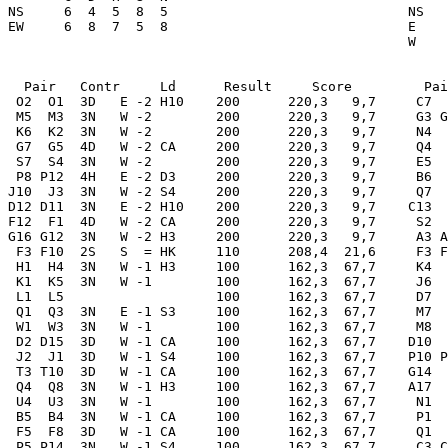
E5  E3  3N   N +3 S6     490      221,3   8,7
 P8 P12  4H   E -2 D3     200      220,3   9,7     B6  B2  3N   N +3 S2     490      221,3   8,7
J10  J3  3N   W -2 S4     200      220,3   9,7     Q7  Q2  3N   N +3 S2     490      221,3   8,7
D12 D11  3N   E -2 H10    200      220,3   9,7    C13  C4  3N   N +3 S6     490      221,3   8,7
F12  F1  4D   W -2 CA     200      220,3   9,7     S2  S1  3N   N +2        460      200,9  29,1
G16 G12  3N   W -2 H3     200      220,3   9,7     A3 A13  3N   N +2 S2     460      200,9  29,1
 F3 F10  2S   S  = HK     110      208,4  21,6     F3 F10  3N   N +2 D7     460      200,9  29,1
 H1  H4  3N   W -1 H3     100      162,3  67,7     K4  K3  3N   N +2        460      200,9  29,1
 K1  K5  3N   W -1        100      162,3  67,7     J6  J8  3N   N +2 D2     460      200,9  29,1
 L1  L5                   100      162,3  67,7     D7  D5  3N   N 