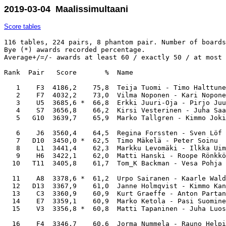
2019-03-04 Maalissimultaani
Score tables
116 tables, 224 pairs, 8 phantom pair. Number of boards: 24. Average: 2760,0. 
Bye (*) awards recorded percentage. 
Average+/=/- awards at least 60 / exactly 50 / at most 40 %.

Rank  Pair   Score       %  Name                                                M-ID    Club                             

   1    F3  4186,2    75,8  Teija Tuomi - Timo Halttunen                     1809 1447  Akaan Bk                         
   2    F7  4032,2    73,0  Vilma Noponen - Kari Noponen                     1093 1092  Akaan Bk - B-19                  
   3    U5  3685,6 *  66,8  Erkki Juuri-Oja - Pirjo Juuri-Oja                1317 1316  Kotkan Bk                        
   4    S7  3656,8    66,2  Kirsi Vesterinen - Juha Saarikoski               1794 1469  Porvoon Bk - Savuton             
   5   G10  3639,7    65,9  Marko Tallgren - Kimmo Jokivuori                 2888 1559  Rauman Bk - Porin Bk             

   6    J6  3560,4    64,5  Regina Forssten - Sven Löf                       2266 1407  Ekenäs Bk                        
   7   D10  3450,0 *  62,5  Timo Mäkelä - Peter Soinu                        1319 2940  Salon Bk                         
   8    L1  3441,4    62,3  Markku Levomäki - Ilkka Uimonen                  1838 1129  Lappeenrannan Bk                 
   9    H6  3422,1    62,0  Matti Hanski - Roope Rönkkö                      1005 1058  KuBK                             
  10   T11  3405,8    61,7  Tom_K Backman - Vesa Pohja                       1982 1458  Vasa Bk  - Vaasan Trikkikerho    

  11    A8  3378,6 *  61,2  Urpo Sairanen - Kaarle Walden                    1331 1112  B-55                             
  12   D13  3367,9    61,0  Janne Holmqvist - Kimmo Kanerva                  1387 1386  Salon Bk                         
  13    C3  3360,9    60,9  Kurt Graeffe - Anton Partanen                    2065 2039  AV - Ei SBL:n jäsen              
  14    E7  3359,1    60,9  Marko Ketola - Pasi Suominen                     1588 1041  Tampereen Bk - Tammerbridge      
  15    V3  3356,8 *  60,8  Matti Tapaninen - Juha Luostarinen               2013 1009  Kajaanin Bk                      

  16    F4  3346,7    60,6  Jorma Nummela - Rauno Helpiö                     1568 2973  Akaan Bk                         
  17    C1  3341,6    60,5  Agneta Berglund - Maria Nordgren                 1091 1669  AV                               
  18    N4  3327,9    60,3  Janne Rautanen - Aku Nieminen                    2717 1727  Vasa Bk - Seinäjoen Bk           
  19    J9  3286,9    59,5  Gösta Eriksson - Allan Wikström                  2335  +59  Karis Bk                         
  20    J5  3286,7    59,5  Håkan Bjurström - Guy Holmberg                   1305 2269  Ekenäs Bk                        

  21   P13  3286,6 *  59,5  Jyrki Lahtonen - Jari Böling                     1569 1504  ÅBK                              
  22    L5  3286,3    59,5  Erkki Becker - Arto Puumalainen                  1465 1082  Lappeenrannan Bk                 
  23    P2  3278,8 *  59,4  Timo Järvi - Henrik Solin                        1420 3132  Turun Bk - ÅBK                   
  24    O4  3271,5 *  59,3  Toivo Tikkanen - Tom Iivonen                     1004 3075  Kouvolan Bk                      
  25    O5  3270,8 *  59,3  Risto Koskivaara - Teuvo Koskelainen             1600 2044  Kouvolan Bk                      

  26   C13  3258,2    59,0  Gabriella Ahlvik - Martin Arle                   2197 1162  AV                               
  27    M8  3253,1    58,9  Mauri Eliala - Matti Laaksonen                   1722 1833  Pieksämäen Bk                    
  28    D7  3249,9 *  58,9  Arvo Priimägi - Anne Vesanen                     1382 2941  Salon Bk                         
  29    N1  3248,3    58,8  Jarkko Luokkakallio - Susanna Yli-Suomu          1807 2342  Seinäjoen Bk                     
  30    P4  3246,6 *  58,8  Maijaliisa Nieminen - Martti Dahlqvist           1415 2652  Turun Bk                         

  31    A9  3236,9 *  58,6  Martti Aalto - Liisa Saanikari                   2659 1491  TOPPI                            
  32    T8  3215,0    58,2  Jani Uuranmäki - Mikael Bäck                     1886 1873  Vasa Bk                          
  33    V6  3213,9 *  58,2  Jani Tuhkanen - Petri Pulkkinen                  1044 2927  Kajaanin Bk                      
  34    T7  3202,4    58,0  Alf Ehn - Roger Mattbäck                         2806 2693  Vasa Bk                          
  35    R8  3199,3    58,0  Kaj_G Backas - Jaakko Elokorpi                   1307 1684  Savuton                          

  36   C10  3189,1    57,8  Johan Lindén - Kirsi Virtanen                    1163 1069  Savuton - TOPPI                  
  37    D3  3184,9 *  57,7  Jarmo Laakso - Kari Kanerva                      1365 1366  Salon Bk                         
  38    R5  3183,2    57,7  Carl-Johan Blomstedt - Bjarne Winberg            2128 1037  AV                               
  39    O3  3175,8 *  57,5  Janne Tauriainen - Mari Ahokas                   1699 1749  Kouvolan Bk                      
  40    B4  3173,7    57,5  Petteri Nieminen - Jouko Leander                 3068 1347  Jyväskylän Bk                    

  41    Q7  3152,1    57,1  Jussi Lahtinen - Arttu Raikunen                  2586 2589  Ähtärin Bk                       
  42    W8  3145,9    57,0  Maria Tulonen - Juhani Laakso                    1345 2006  Lahden Bk                        
  43    P9  3141,6 *  56,9  Timo Arppe - Martti Meronen                      1166 1219  Turun Bk                         
  44    A4  3139,9 *  56,9  Matti Aario - Tapio Wagello                      3027 1781  B-55 - AV                        
  45    F9  3133,2    56,8  Alpo Kupari - Keijo Puumalainen                  2177 2178  Akaan Bk                         

  46    W5  3130,9 *  56,7  Eija Tornio - Saara Pohjanpelto                  1574 1643  Lahden Bk                        
  47    A6  3126,0 *  56,6  Björn-Olof Lindholm - Pirkko Hyvärinen           1763 1341  AV - Tapiolan Trikki             
  48    D1  3123,7 *  56,6  Esa Leppänen - Sami Vaara                        1904 1397  Salon Bk                         
  49    A1  3112,9    56,4  Markku Pekkinen - Osmo Parviainen                1829 1038  B-55 - Savuton                   
  50    U6  3093,7 *  56,0  Antti Aimala - Pirkko Aimala                     2735 1185  Kotkan Bk                        

  51    S9  3093,2    56,0  Agnes Andersson - Mikko Jokinen                  2016 1961  Porvoon Bk                       
  52    T4  3085,1    55,9  Kenneth Grannas - Nina Bagge                     1449 2468  Vasa Bk                          
  53   G14  3079,4    55,8  Seppo Aalto - Pekka Aarne                        1730 1933  Porin Bk                         
  54   A13  3070,0    55,6  Anni Mäkelä - Vesa Pekkanen                      1849 2567  B-55 - Savuton                   
  55    B1  3069,0    55,6  Marko Jurvanen - Martta Heino                    2312 1017  Jyväskylän Bk                    

  56    K4  3066,3    55,5  P