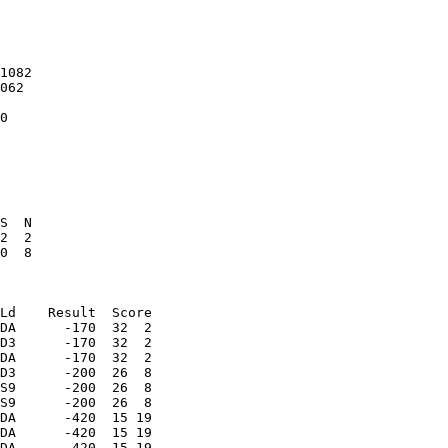
     

     

     

     

1082 

062  

     

0    

     

     

     

     

     

S  N

2  2 

0  8 

Ld    Result  Score

DA      -170  32  2

D3      -170  32  2

DA      -170  32  2

D3      -200  26  8

S9      -200  26  8

S9      -200  26  8

DA      -420  15 19

DA      -420  15 19

DA      -420  15 19
