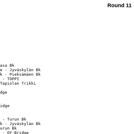
Round 11
                   

asa Bk             

e - Jyväskylän Bk  

k - Pieksämäen Bk  

 - TOPPI           

Tapiolan Trikki    

dge                

                   

                   

idge               

                   

 - Turun Bk        

k - Jyväskylän Bk  

urun Bk            

 - OY-Bridge       
