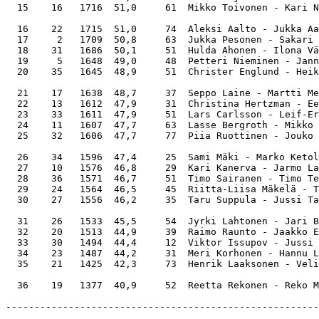
  15    16   1716  51,0     61  Mikko Toivonen - Kari N
  16    22   1715  51,0     74  Aleksi Aalto - Jukka Aa
  17     2   1709  50,8     63  Jukka Pesonen - Sakari 
  18    31   1686  50,1     51  Hulda Ahonen - Ilona Vä
  19     5   1648  49,0     48  Petteri Nieminen - Jann
  20    35   1645  48,9     51  Christer Englund - Heik
  21    17   1638  48,7     37  Seppo Laine - Martti Me
  22    13   1612  47,9     31  Christina Hertzman - Ee
  23    33   1611  47,9     51  Lars Carlsson - Leif-Er
  24    11   1607  47,7     63  Lasse Bergroth - Mikko 
  25    32   1606  47,7     77  Piia Ruottinen - Jouko 
  26    34   1596  47,4     25  Sami Mäki - Marko Ketol
  27    10   1576  46,8     29  Kari Kanerva - Jarmo La
  28    36   1571  46,7     51  Timo Sairanen - Timo Te
  29    24   1564  46,5     45  Riitta-Liisa Mäkelä - T
  30    27   1556  46,2     35  Taru Suppula - Jussi Ta
  31    26   1533  45,5     54  Jyrki Lahtonen - Jari B
  32    20   1513  44,9     39  Raimo Raunto - Jaakko E
  33    30   1494  44,4     12  Viktor Issupov - Jussi 
  34    23   1487  44,2     31  Meri Korhonen - Hannu L
  35    21   1425  42,3     73  Henrik Laaksonen - Veli
-------------------------------------------------------