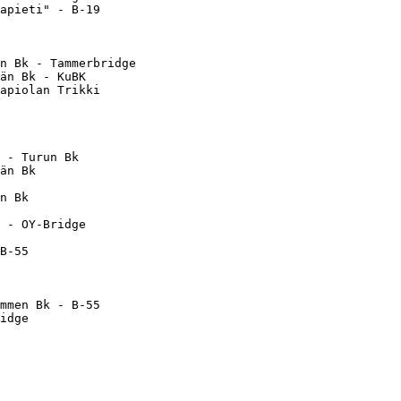
apieti" - B-19     

                   

                   

n Bk - Tammerbridge

än Bk - KuBK       

apiolan Trikki     

                   

                   

                   

 - Turun Bk        

än Bk              

n Bk               

                   

 - OY-Bridge       

                   

B-55               

                   

                   

mmen Bk - B-55     

idge               

                   
