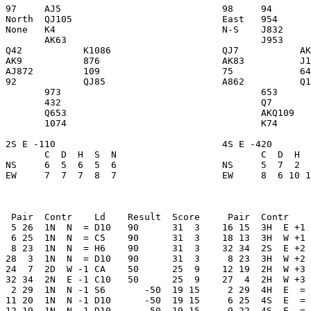
97     AJ5                             98     94       
North  QJ105                           East   954      
None   K4                              N-S    J832     
       AK63                                   J953     
Q42           K1086                    QJ7           AK
AK9           876                      AK83          J1
AJ872         109                      75            64
92            QJ85                     A862          Q1
       973                                    653      
       432                                    Q7       
       Q653                                   AKQ109   
       1074                                   K74      
2S E -110                              4S E -420       
       C  D  H  S  N                          C  D  H  
NS     6  5  6  5  6                   NS     5  7  2  
EW     7  7  7  8  7                   EW     8  6 10 1
 Pair  Contr    Ld    Result  Score     Pair  Contr    
 5 26  1N  N  = D10   90      31  3    16 15  3H  E +1 
 6 25  1N  N  = C5    90      31  3    18 13  3H  W +1 
 8 23  1N  N  = H6    90      31  3    32 34  2S  E +2 
28  3  1N  N  = D10   90      31  3     8 23  3H  W +2 
24  7  2D  W -1 CA    50      25  9    12 19  2H  W +3 
32 34  2N  E -1 C10   50      25  9    27  4  2H  W +3 
 2 29  1N  N -1 S6       -50  19 15     2 29  4H  E  = 
11 20  1N  N -1 D10      -50  19 15     6 25  4S  E  = 
12 19  1N  N -1 D10      -50  19 15     9 22  4S  E  = 