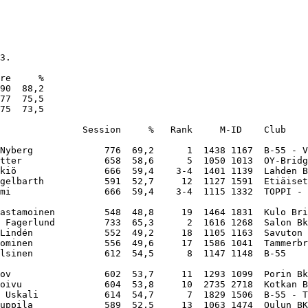
3.

re     %

90  88,2

77  75,5

75  73,5

               Session     %   Rank     M-ID    Club    
Nyberg             776  69,2      1  1438 1167  B-55 - V
tter               658  58,6      5  1050 1013  OY-Bridg
kiö                666  59,4    3-4  1401 1139  Lahden B
gelbarth           591  52,7     12  1127 1591  Etiäiset
mi                 666  59,4    3-4  1115 1332  TOPPI - 
astamoinen         548  48,8     19  1464 1831  Kulo Bri
 Fagerlund         733  65,3      2  1616 1268  Salon Bk
Lindén             552  49,2     18  1105 1163  Savuton 
ominen             556  49,6     17  1586 1041  Tammerbr
lsinen             612  54,5      8  1147 1148  B-55    
ov                 602  53,7     11  1293 1099  Porin Bk
oivu               604  53,8     10  2735 2718  Kotkan B
 Uskali            614  54,7      7  1829 1506  B-55 - T
uppila             589  52,5     13  1063 1474  Oulun BK