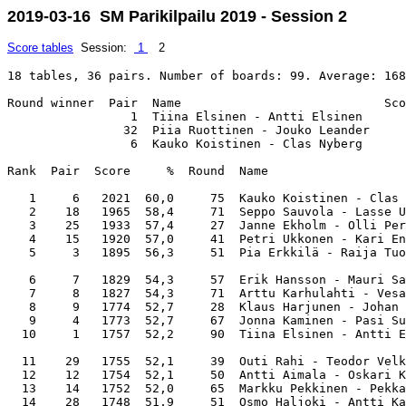
2019-03-16 SM Parikilpailu 2019 - Session 2
Score tables
Session:
1
2
18 tables, 36 pairs. Number of boards: 99. Average: 168
Round winner  Pair  Name                            Sco
                 1  Tiina Elsinen - Antti Elsinen      
                32  Piia Ruottinen - Jouko Leander     
                 6  Kauko Koistinen - Clas Nyberg      
Rank  Pair  Score     %  Round  Name                   
   1     6   2021  60,0     75  Kauko Koistinen - Clas 
   2    18   1965  58,4     71  Seppo Sauvola - Lasse U
   3    25   1933  57,4     27  Janne Ekholm - Olli Per
   4    15   1920  57,0     41  Petri Ukkonen - Kari En
   5     3   1895  56,3     51  Pia Erkkilä - Raija Tuo
   6     7   1829  54,3     57  Erik Hansson - Mauri Sa
   7     8   1827  54,3     71  Arttu Karhulahti - Vesa
   8     9   1774  52,7     28  Klaus Harjunen - Johan 
   9     4   1773  52,7     67  Jonna Kaminen - Pasi Su
  10     1   1757  52,2     90  Tiina Elsinen - Antti E
  11    29   1755  52,1     39  Outi Rahi - Teodor Velk
  12    12   1754  52,1     50  Antti Aimala - Oskari K
  13    14   1752  52,0     65  Markku Pekkinen - Pekka
  14    28   1748  51,9     51  Osmo Haljoki - Antti Ka