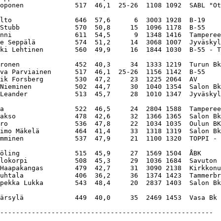
oponen             517  46,1  25-26  1108 1092  SABL "Ot
lto                646  57,6      6  3003 1928  B-19    
Stubb              570  50,8     15  1096 1178  B-55    
nni                611  54,5      9  1348 1416  Tamperee
e Seppälä          574  51,2     14  3068 1007  Jyväskyl
ki Lehtinen        560  49,9     16  1844 1030  B-55 - T
ronen              452  40,3     34  1333 1219  Turun Bk
va Parviainen      517  46,1  25-26  1156 1142  B-55    
ik Forsberg        530  47,2     23  1225 2064  AV      
Nieminen           502  44,7     30  1040 1354  Salon Bk
Leander            513  45,7     28  1010 1347  Jyväskyl
a                  522  46,5     24  2804 1588  Tamperee
akso               478  42,6     32  1366 1365  Salon Bk
ro                 536  47,8     22  1034 1035  Oulun BK
imo Mäkelä         464  41,4     33  1318 1319  Salon Bk
mminen             537  47,9     21  1100 1320  TOPPI - 
öling              515  45,9     27  1569 1504  ÅBK     
lokorpi            508  45,3     29  1036 1684  Savuton 
Haapakangas        479  42,7     31  3090 2138  Kirkkonu
uhtala             406  36,2     36  1374 1423  Tammerbr
pekka Lukka        543  48,4     20  2837 1403  Salon Bk
------------------------------------------------------
