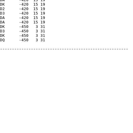
DK      -420  15 19

D2      -420  15 19

D3      -420  15 19

DA      -420  15 19

DA      -420  15 19

DK      -450   3 31

D3      -450   3 31

DK      -450   3 31

DQ      -450   3 31

------------------------------------------------------
