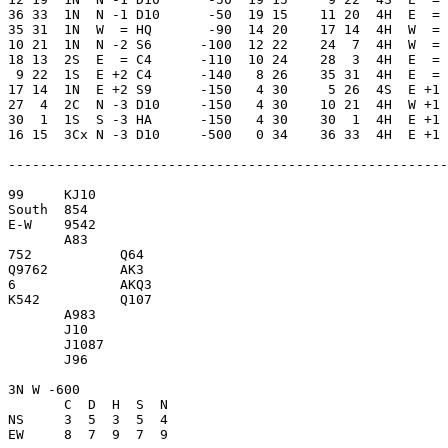
36 33  1N  N -1 D10      -50  19 15    11 20  4H  E  = 
35 31  1N  W  = HQ       -90  14 20    17 14  4H  W  = 
10 21  1N  N -2 S6      -100  12 22    24  7  4H  W  = 
18 13  2S  E  = C4      -110  10 24    28  3  4H  E  = 
 9 22  1S  E +2 C4      -140   8 26    35 31  4H  E  = 
17 14  1N  E +2 S9      -150   4 30     5 26  4S  E +1 
27  4  2C  N -3 D10     -150   4 30    10 21  4H  W +1 
30  1  1S  S -3 HA      -150   4 30    30  1  4H  E +1 
16 15  3Cx N -3 D10     -500   0 34    36 33  4H  E +1 
-------------------------------------------------------
99     KJ10          

South  854           

E-W    9542          

       A83           

752           Q64    

Q9762         AK3    

6             AKQ3   

K542          Q107   

       A983          

       J10           

       J1087         

       J96           

3N W -600            

       C  D  H  S  N

NS     3  5  3  5  4 

EW     8  7  9  7  9 
