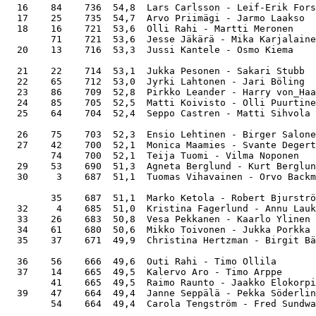
  16    84    736  54,8  Lars Carlsson - Leif-Erik Fors
  17    25    735  54,7  Arvo Priimägi - Jarmo Laakso  
  18    16    721  53,6  Olli Rahi - Martti Meronen    
        71    721  53,6  Jesse Jäkärä - Mika Karjalaine
  20    13    716  53,3  Jussi Kantele - Osmo Kiema    
  21    22    714  53,1  Jukka Pesonen - Sakari Stubb  
  22    65    712  53,0  Jyrki Lahtonen - Jari Böling  
  23    86    709  52,8  Pirkko Leander - Harry von_Haa
  24    85    705  52,5  Matti Koivisto - Olli Puurtine
  25    64    704  52,4  Seppo Castren - Matti Sihvola 
  26    75    703  52,3  Ensio Lehtinen - Birger Salone
  27    42    700  52,1  Monica Maamies - Svante Degert
        74    700  52,1  Teija Tuomi - Vilma Noponen   
  29    53    690  51,3  Agneta Berglund - Kurt Berglun
  30     3    687  51,1  Tuomas Vihavainen - Orvo Backm
        35    687  51,1  Marko Ketola - Robert Bjurströ
  32     4    685  51,0  Kristina Fagerlund - Annu Lauk
  33    26    683  50,8  Vesa Pekkanen - Kaarlo Ylinen 
  34    61    680  50,6  Mikko Toivonen - Jukka Porkka 
  35    37    671  49,9  Christina Hertzman - Birgit Bä
  36    56    666  49,6  Outi Rahi - Timo Ollila       
  37    14    665  49,5  Kalervo Aro - Timo Arppe      
        41    665  49,5  Raimo Raunto - Jaakko Elokorpi
  39    47    664  49,4  Janne Seppälä - Pekka Söderlin
        54    664  49,4  Carola Tengström - Fred Sundwa