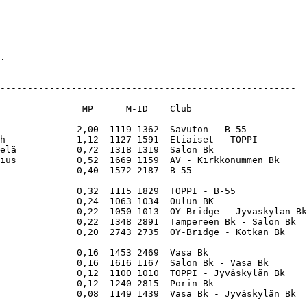
.

------------------------------------------------------

               MP      M-ID    Club                     
              2,00  1119 1362  Savuton - B-55           
h             1,12  1127 1591  Etiäiset - TOPPI         
elä           0,72  1318 1319  Salon Bk                 
ius           0,52  1669 1159  AV - Kirkkonummen Bk     
              0,40  1572 2187  B-55                     
              0,32  1115 1829  TOPPI - B-55             
              0,24  1063 1034  Oulun BK                 
              0,22  1050 1013  OY-Bridge - Jyväskylän Bk
              0,22  1348 2891  Tampereen Bk - Salon Bk  
              0,20  2743 2735  OY-Bridge - Kotkan Bk    
              0,16  1453 2469  Vasa Bk                  
              0,16  1616 1167  Salon Bk - Vasa Bk       
              0,12  1100 1010  TOPPI - Jyväskylän Bk    
              0,12  1240 2815  Porin Bk                 
              0,08  1149 1439  Vasa Bk - Jyväskylän Bk  