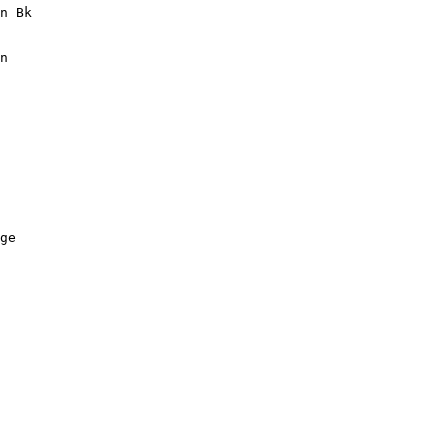
n Bk    

        

        

n       

        

        

        

        

        

        

        

        

        

ge      

        

        

        

        

        

        

        

        

        

        

        
