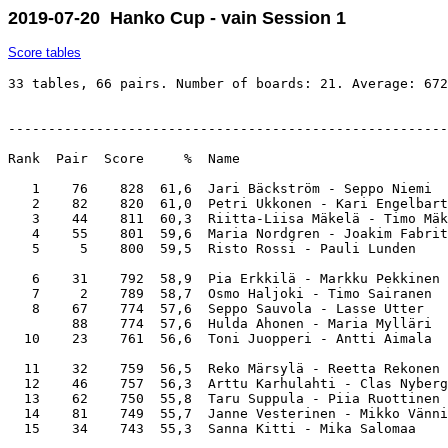
2019-07-20 Hanko Cup - vain Session 1
Score tables
33 tables, 66 pairs. Number of boards: 21. Average: 672
-------------------------------------------------------
Rank  Pair  Score     %  Name                          
   1    76    828  61,6  Jari Bäckström - Seppo Niemi  
   2    82    820  61,0  Petri Ukkonen - Kari Engelbart
   3    44    811  60,3  Riitta-Liisa Mäkelä - Timo Mäk
   4    55    801  59,6  Maria Nordgren - Joakim Fabrit
   5     5    800  59,5  Risto Rossi - Pauli Lunden    
   6    31    792  58,9  Pia Erkkilä - Markku Pekkinen 
   7     2    789  58,7  Osmo Haljoki - Timo Sairanen  
   8    67    774  57,6  Seppo Sauvola - Lasse Utter   
        88    774  57,6  Hulda Ahonen - Maria Mylläri  
  10    23    761  56,6  Toni Juopperi - Antti Aimala  
  11    32    759  56,5  Reko Märsylä - Reetta Rekonen 
  12    46    757  56,3  Arttu Karhulahti - Clas Nyberg
  13    62    750  55,8  Taru Suppula - Piia Ruottinen 
  14    81    749  55,7  Janne Vesterinen - Mikko Vänni
  15    34    743  55,3  Sanna Kitti - Mika Salomaa    