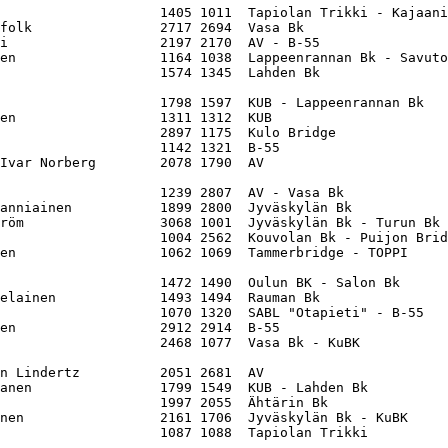
                    1405 1011  Tapiolan Trikki - Kajaani
folk                2717 2694  Vasa Bk                  
i                   2197 2170  AV - B-55                
en                  1164 1038  Lappeenrannan Bk - Savuto
                    1574 1345  Lahden Bk                
                    1798 1597  KUB - Lappeenrannan Bk   
en                  1311 1312  KUB                      
                    2897 1175  Kulo Bridge              
                    1142 1321  B-55                     
Ivar Norberg        2078 1790  AV                       
                    1239 2807  AV - Vasa Bk             
anniainen           1899 2800  Jyväskylän Bk            
röm                 3068 1001  Jyväskylän Bk - Turun Bk 
                    1004 2562  Kouvolan Bk - Puijon Brid
en                  1062 1069  Tammerbridge - TOPPI     
                    1472 1490  Oulun BK - Salon Bk      
elainen             1493 1494  Rauman Bk                
                    1070 1320  SABL "Otapieti" - B-55   
en                  2912 2914  B-55                     
                    2468 1077  Vasa Bk - KuBK           
n Lindertz          2051 2681  AV                       
anen                1799 1549  KUB - Lahden Bk          
                    1997 2055  Ähtärin Bk               
nen                 2161 1706  Jyväskylän Bk - KuBK     
                    1087 1088  Tapiolan Trikki          