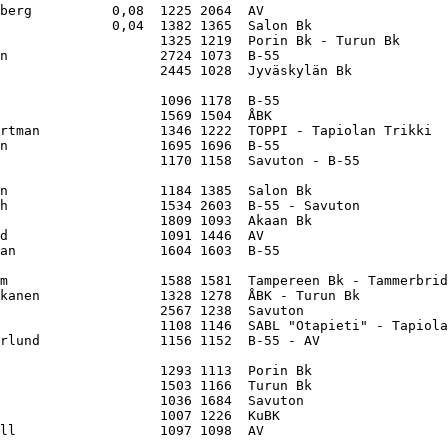
berg          0,08  1225 2064  AV                       
              0,04  1382 1365  Salon Bk                 
                    1325 1219  Porin Bk - Turun Bk      
n                   2724 1073  B-55                     
                    2445 1028  Jyväskylän Bk            
                    1096 1178  B-55                     
                    1569 1504  ÅBK                      
rtman               1346 1222  TOPPI - Tapiolan Trikki  
n                   1695 1696  B-55                     
                    1170 1158  Savuton - B-55           
n                   1184 1385  Salon Bk                 
h                   1534 2603  B-55 - Savuton           
                    1809 1093  Akaan Bk                 
d                   1091 1446  AV                       
an                  1604 1603  B-55                     
m                   1588 1581  Tampereen Bk - Tammerbrid
kanen               1328 1278  ÅBK - Turun Bk           
                    2567 1238  Savuton                  
                    1108 1146  SABL "Otapieti" - Tapiola
rlund               1156 1152  B-55 - AV                
                    1293 1113  Porin Bk                 
                    1503 1166  Turun Bk                 
                    1036 1684  Savuton                  
                    1007 1226  KuBK                     
ll                  1097 1098  AV                       