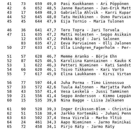
  41    73    659  49,0  Pasi Kuokkanen - Ari Pöppönen 
  42     6    652  48,5  Janne Rautanen - Jan-Erik Matt
  43    17    649  48,3  Gabriella Ahlvik - Karri Kupar
  44    52    645  48,0  Tatu Heikkinen - Osmo Parviain
  45    45    644  47,9  Eija Tornio - Maria Tulonen   
  46    36    641  47,7  Tero Topra - Jari Torvela     
  47    11    635  47,2  Matti Holmsten - Seppo Asikain
        12    635  47,2  Pekka Nöjd - Jari Salonen     
        83    635  47,2  Eeva Parviainen - Olli Jalonen
  50    27    633  47,1  Ulla Lindgren_Fagerholm - Per-
  51    57    628  46,7  Memme Aranko - Börje Ehn      
  52    87    625  46,5  Karoliina Kanniainen - Kauko K
  53     1    622  46,3  Petteri Nieminen - Kati Sandst
  54    66    620  46,1  Toivo Tikkanen - Kari Varto   
  55     7    617  45,9  Elina Laukkanen - Kirsi Virtan
  56    77    597  44,4  Juha Porma - Timo Linnossuo   
  57    33    572  42,6  Tuula Aaltonen - Marjatta Panh
  58    43    557  41,4  Vesa Leskelä - Jussi Tamminen 
  59    21    556  41,4  Seppo Andersson - Kimmo Leppän
  60    15    535  39,8  Nina Bagge - Liisa Jalkanen   
  61    90    528  39,3  Inger Eriksson-Blom - Christia
  62    51    516  38,4  Jarkko Kortemäki - Juhani Penn
  63    63    502  37,4  Vesa Viirelä - Marko Yltiö    
  64    24    461  34,3  Aapo Nieminen - Jarmo Reinikai
  65    72    458  34,1  Pirjo Räty - Jarmo Räty       