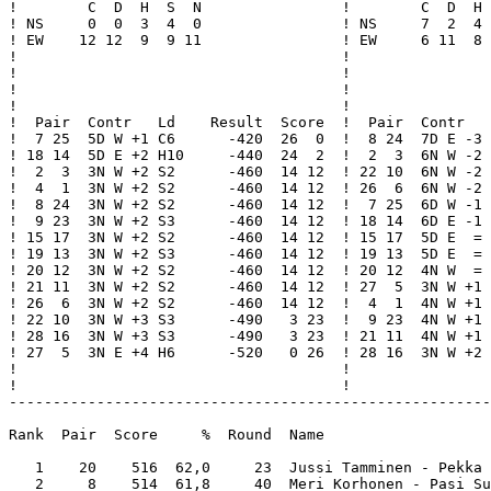
!        C  D  H  S  N                !        C  D  H 
! NS     0  0  3  4  0                ! NS     7  2  4 
! EW    12 12  9  9 11                ! EW     6 11  8 
!                                     !                
!                                     !                
!                                     !                
!                                     !                
!  Pair  Contr   Ld    Result  Score  !  Pair  Contr   
!  7 25  5D W +1 C6      -420  26  0  !  8 24  7D E -3 
! 18 14  5D E +2 H10     -440  24  2  !  2  3  6N W -2 
!  2  3  3N W +2 S2      -460  14 12  ! 22 10  6N W -2 
!  4  1  3N W +2 S2      -460  14 12  ! 26  6  6N W -2 
!  8 24  3N W +2 S2      -460  14 12  !  7 25  6D W -1 
!  9 23  3N W +2 S3      -460  14 12  ! 18 14  6D E -1 
! 15 17  3N W +2 S2      -460  14 12  ! 15 17  5D E  = 
! 19 13  3N W +2 S3      -460  14 12  ! 19 13  5D E  = 
! 20 12  3N W +2 S2      -460  14 12  ! 20 12  4N W  = 
! 21 11  3N W +2 S2      -460  14 12  ! 27  5  3N W +1 
! 26  6  3N W +2 S2      -460  14 12  !  4  1  4N W +1 
! 22 10  3N W +3 S3      -490   3 23  !  9 23  4N W +1 
! 28 16  3N W +3 S3      -490   3 23  ! 21 11  4N W +1 
! 27  5  3N E +4 H6      -520   0 26  ! 28 16  3N W +2 
!                                     !                
!                                     !                
-------------------------------------------------------
Rank  Pair  Score     %  Round  Name                   
   1    20    516  62,0     23  Jussi Tamminen - Pekka 
   2     8    514  61,8     40  Meri Korhonen - Pasi Su