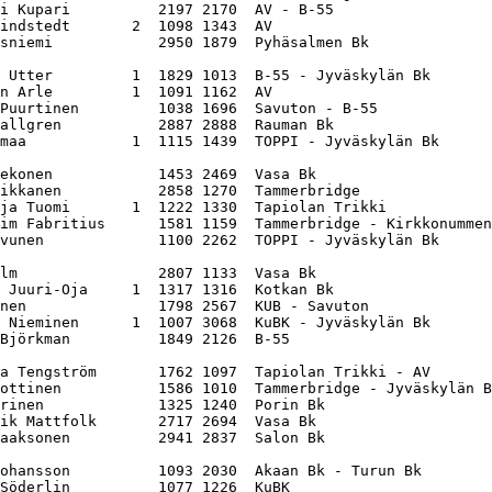
i Kupari          2197 2170  AV - B-55                  
indstedt       2  1098 1343  AV                         
sniemi            2950 1879  Pyhäsalmen Bk              
 Utter         1  1829 1013  B-55 - Jyväskylän Bk       
n Arle         1  1091 1162  AV                         
Puurtinen         1038 1696  Savuton - B-55             
allgren           2887 2888  Rauman Bk                  
maa            1  1115 1439  TOPPI - Jyväskylän Bk      
ekonen            1453 2469  Vasa Bk                    
ikkanen           2858 1270  Tammerbridge               
ja Tuomi       1  1222 1330  Tapiolan Trikki            
im Fabritius      1581 1159  Tammerbridge - Kirkkonummen
vunen             1100 2262  TOPPI - Jyväskylän Bk      
lm                2807 1133  Vasa Bk                    
 Juuri-Oja     1  1317 1316  Kotkan Bk                  
nen               1798 2567  KUB - Savuton              
 Nieminen      1  1007 3068  KuBK - Jyväskylän Bk       
Björkman          1849 2126  B-55                       
a Tengström       1762 1097  Tapiolan Trikki - AV       
ottinen           1586 1010  Tammerbridge - Jyväskylän B
rinen             1325 1240  Porin Bk                   
ik Mattfolk       2717 2694  Vasa Bk                    
aaksonen          2941 2837  Salon Bk                   
ohansson          1093 2030  Akaan Bk - Turun Bk        
Söderlin          1077 1226  KuBK                       