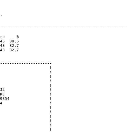
.

------------------------------------------------------

re     %

46  88,5

43  82,7

43  82,7

----------------------

                     !

                     !

                     !

                     !

                     !

J4                   !

KJ                   !

9854                 !

4                    !

                     !

                     !

                     !

                     !

                     !

                     !
