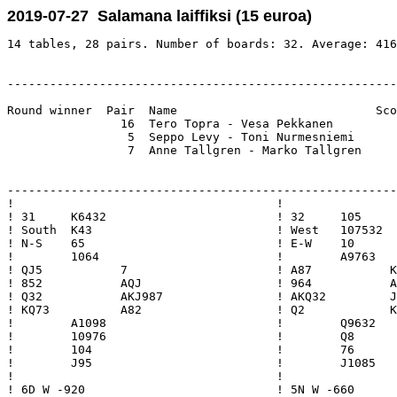
2019-07-27 Salamana laiffiksi (15 euroa)
14 tables, 28 pairs. Number of boards: 32. Average: 416
-------------------------------------------------------
Round winner  Pair  Name                            Sco
                16  Tero Topra - Vesa Pekkanen         
                 5  Seppo Levy - Toni Nurmesniemi      
                 7  Anne Tallgren - Marko Tallgren     
-------------------------------------------------------
!                                     !                
! 31     K6432                        ! 32     105     
! South  K43                          ! West   107532  
! N-S    65                           ! E-W    10      
!        1064                         !        A9763   
! QJ5           7                     ! A87           K
! 852           AQJ                   ! 964           A
! Q32           AKJ987                ! AKQ32         J
! KQ73          A82                   ! Q2            K
!        A1098                        !        Q9632   
!        10976                        !        Q8      
!        104                          !        76      
!        J95                          !        J1085   
!                                     !                
! 6D W -920                           ! 5N W -660      