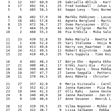
   3    12    507  60,9     29  Gabriella Ahlvik - Karr
   4    17    492  59,1     25  Fred Sundwall - Johan L
   5     5    485  58,3     43  Seppo Levy - Toni Nurme
   6    26    482  57,9     36  Markku Pekkinen - Lasse
   7    18    481  57,8     41  Agneta Berglund - Marti
   8    15    472  56,7     27  Osmo Parviainen - Olli 
   9     7    464  55,8     43  Anne Tallgren - Marko T
  10     2    460  55,3     36  Pia Erkkilä - Mika Salo
  11    23    439  52,8     35  Reko Märsylä - Reetta R
  12     1    436  52,4     35  Sari Itäluoma - Veijo N
  13    14    413  49,6     11  Harry von_Haartman - An
  14    24    412  49,5     12  Robert Bjurström - Joak
  15    22    410  49,3     25  Taru Suppula - Timo Koi
  16     4    402  48,3     17  Börje Ehn - Agneta Ekho
  17    21    400  48,1     17  Erkki Juuri-Oja - Pirjo
  18    16    399  48,0     46  Tero Topra - Vesa Pekka
  19    10    397  47,7     27  Janne Seppälä - Petteri
  20    11    370  44,5     35  Anni Mäkelä - Christer 
  21    27    357  42,9      9  Merja Viitasalo - Carol
  22     3    352  42,3     16  Jonna Kaminen - Piia Ru
  23    19    344  41,3     27  Olli Rahi - Janne Veste
  24     6    340  40,9     16  Janne Rautanen - Jan-Er
  25     9    336  40,4     17  Anne Vesanen - Henrik L
  26    13    329  39,5     25  Vilma Noponen - Mikko J
  27    25    322  38,7      9  Liisa Jalkanen - Pekka 