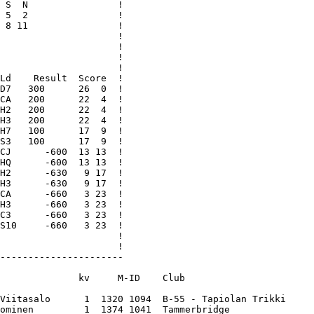
 S  N                !

 5  2                !

 8 11                !

                     !

                     !

                     !

                     !

Ld    Result  Score  !

D7   300      26  0  !

CA   200      22  4  !

H2   200      22  4  !

H3   200      22  4  !

H7   100      17  9  !

S3   100      17  9  !

CJ      -600  13 13  !

HQ      -600  13 13  !

H2      -630   9 17  !

H3      -630   9 17  !

CA      -660   3 23  !

H3      -660   3 23  !

C3      -660   3 23  !

S10     -660   3 23  !

                     !

                     !

----------------------

              kv     M-ID    Club                       
Viitasalo      1  1320 1094  B-55 - Tapiolan Trikki     
ominen         1  1374 1041  Tammerbridge               