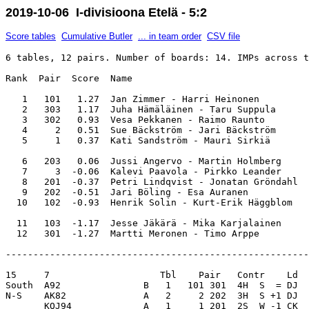
2019-10-06 I-divisioona Etelä - 5:2
Score tables
Cumulative Butler
... in team order
CSV file
6 tables, 12 pairs. Number of boards: 14. IMPs across t
Rank  Pair  Score  Name                                
   1   101   1.27  Jan Zimmer - Harri Heinonen         
   2   303   1.17  Juha Hämäläinen - Taru Suppula      
   3   302   0.93  Vesa Pekkanen - Raimo Raunto        
   4     2   0.51  Sue Bäckström - Jari Bäckström      
   5     1   0.37  Kati Sandström - Mauri Sirkiä       
   6   203   0.06  Jussi Angervo - Martin Holmberg     
   7     3  -0.06  Kalevi Paavola - Pirkko Leander     
   8   201  -0.37  Petri Lindqvist - Jonatan Gröndahl  
   9   202  -0.51  Jari Böling - Esa Auranen           
  10   102  -0.93  Henrik Solin - Kurt-Erik Häggblom   
  11   103  -1.17  Jesse Jäkärä - Mika Karjalainen     