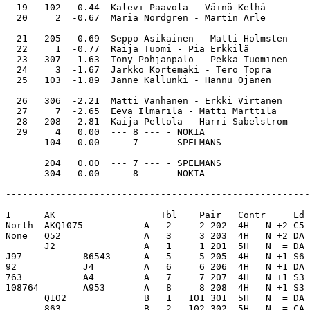
  19   102  -0.44  Kalevi Paavola - Väinö Kelhä        
  20     2  -0.67  Maria Nordgren - Martin Arle        
  21   205  -0.69  Seppo Asikainen - Matti Holmsten    
  22     1  -0.77  Raija Tuomi - Pia Erkkilä           
  23   307  -1.63  Tony Pohjanpalo - Pekka Tuominen    
  24     3  -1.67  Jarkko Kortemäki - Tero Topra       
  25   103  -1.89  Janne Kallunki - Hannu Ojanen       
  26   306  -2.21  Matti Vanhanen - Erkki Virtanen     
  27     7  -2.65  Eeva Ilmarila - Matti Marttila      
  28   208  -2.81  Kaija Peltola - Harri Sabelström    
  29     4   0.00  --- 8 --- - NOKIA                   
       104   0.00  --- 7 --- - SPELMANS                
       204   0.00  --- 7 --- - SPELMANS                