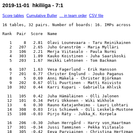
2019-11-01 hkiliiga - 7:1
Score tables
Cumulative Butler
... in team order
CSV file
16 tables, 32 pairs. Number of boards: 16. IMPs across 
Rank  Pair  Score  Name                                
   1     8   2.81  Olavi Lounevaara - Taru Reinikainen 
   2   207   2.65  Juho Granström - Maria Mylläri      
   3   106   2.21  Merja Viitasalo - Paula Nurmi       
   4   303   1.89  Kauko Koistinen - Juha Saarikoski   
   5   203   1.67  Heikki Lehtonen - Tom Backman       
   6   107   1.63  Vesa Fagerlund - Erik Hansson       
   7   201   0.77  Christer Englund - Jouko Paganus    
   8     5   0.69  Anni Mäkelä - Christer Björkman     
   9   202   0.67  Olli Puurtinen - Matti Koivisto     
  10   302   0.44  Karri Kupari - Gabriella Ahlvik     
  11   105   0.42  Juha Hämäläinen - Olli Jalonen      
  12   101   0.34  Petri Ukkonen - Wiki Wikholm        
  13     6   0.30  Rauno Katajanheimo - Lauri Lohtari  
  14   308   0.03  Iris Schiewek - Oili Leskelä-Mustone
  15   108  -0.03  Pirjo Räty - Jukka_K. Korpela       
  16   206  -0.30  Johan Herrgård - Harry von_Haartman 
  17   301  -0.34  Jussi Tamminen - Pekka Viitasalo    
  18   305  -0.42  Eeva Parviainen - Christina Hertzman