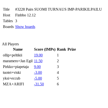
Title
#3228 Pairs SUOMI TURNAUS IMP-PARIKILPAILU
Host
Finbbo 12.12
Tables
3
Boards
Show boards
All Players
Name
Score (IMPs)
Rank
Prize
ollip+peltikii
19.00
1
maramero+Jan Egil
11.50
2
Pirkko+piapetaja
9.00
3
tuotei+viski
-3.00
4
yksi+eccub
-5.00
5
MZA+ARIFI
-31.50
6