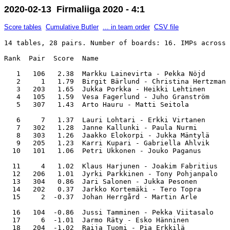
2020-02-13 Firmaliiga 2020 - 4:1
Score tables
Cumulative Butler
... in team order
CSV file
14 tables, 28 pairs. Number of boards: 16. IMPs across 
Rank  Pair  Score  Name                                
   1   106   2.38  Markku Lainevirta - Pekka Nöjd      
   2     1   1.79  Birgit Bärlund - Christina Hertzman 
   3   203   1.65  Jukka Porkka - Heikki Lehtinen      
   4   105   1.59  Vesa Fagerlund - Juho Granström     
   5   307   1.43  Arto Hauru - Matti Seitola          
   6     7   1.37  Lauri Lohtari - Erkki Virtanen      
   7   302   1.28  Janne Kallunki - Paula Nurmi        
   8   303   1.26  Jaakko Elokorpi - Jukka Mäntylä     
   9   205   1.23  Karri Kupari - Gabriella Ahlvik     
  10   101   1.06  Petri Ukkonen - Jouko Paganus       
  11     4   1.02  Klaus Harjunen - Joakim Fabritius   
  12   206   1.01  Jyrki Parkkinen - Tony Pohjanpalo   
  13   304   0.86  Jari Salonen - Jukka Pesonen        
  14   202   0.37  Jarkko Kortemäki - Tero Topra       
  15     2  -0.37  Johan Herrgård - Martin Arle        
  16   104  -0.86  Jussi Tamminen - Pekka Viitasalo    
  17     6  -1.01  Jarmo Räty - Esko Hänninen          
  18   204  -1.02  Raija Tuomi - Pia Erkkilä           