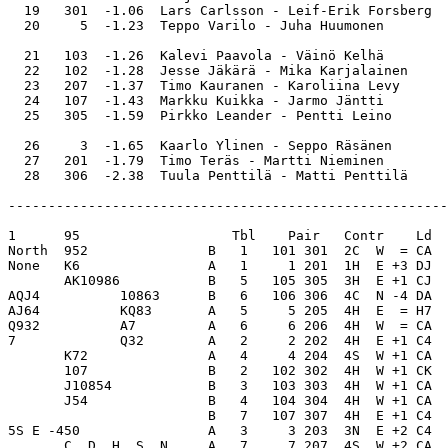
  19   301  -1.06  Lars Carlsson - Leif-Erik Forsberg  
  20     5  -1.23  Teppo Varilo - Juha Huumonen        
  21   103  -1.26  Kalevi Paavola - Väinö Kelhä        
  22   102  -1.28  Jesse Jäkärä - Mika Karjalainen     
  23   207  -1.37  Timo Kauranen - Karoliina Levy      
  24   107  -1.43  Markku Kuikka - Jarmo Jäntti        
  25   305  -1.59  Pirkko Leander - Pentti Leino       
  26     3  -1.65  Kaarlo Ylinen - Seppo Räsänen       
  27   201  -1.79  Timo Teräs - Martti Nieminen        