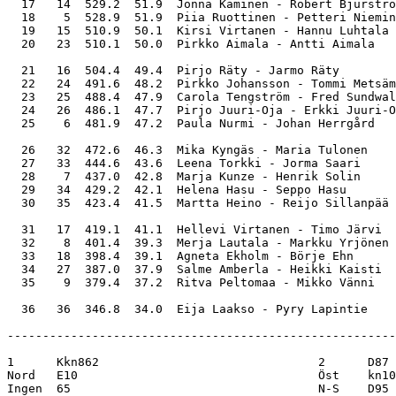
  17   14  529.2  51.9  Jonna Kaminen - Robert Bjurströ
  18    5  528.9  51.9  Piia Ruottinen - Petteri Niemin
  19   15  510.9  50.1  Kirsi Virtanen - Hannu Luhtala 
  20   23  510.1  50.0  Pirkko Aimala - Antti Aimala   
  21   16  504.4  49.4  Pirjo Räty - Jarmo Räty        
  22   24  491.6  48.2  Pirkko Johansson - Tommi Metsäm
  23   25  488.4  47.9  Carola Tengström - Fred Sundwal
  24   26  486.1  47.7  Pirjo Juuri-Oja - Erkki Juuri-O
  25    6  481.9  47.2  Paula Nurmi - Johan Herrgård   
  26   32  472.6  46.3  Mika Kyngäs - Maria Tulonen    
  27   33  444.6  43.6  Leena Torkki - Jorma Saari     
  28    7  437.0  42.8  Marja Kunze - Henrik Solin     
  29   34  429.2  42.1  Helena Hasu - Seppo Hasu       
  30   35  423.4  41.5  Martta Heino - Reijo Sillanpää 
  31   17  419.1  41.1  Hellevi Virtanen - Timo Järvi  
  32    8  401.4  39.3  Merja Lautala - Markku Yrjönen 
  33   18  398.4  39.1  Agneta Ekholm - Börje Ehn      
  34   27  387.0  37.9  Salme Amberla - Heikki Kaisti  
  35    9  379.4  37.2  Ritva Peltomaa - Mikko Vänni   