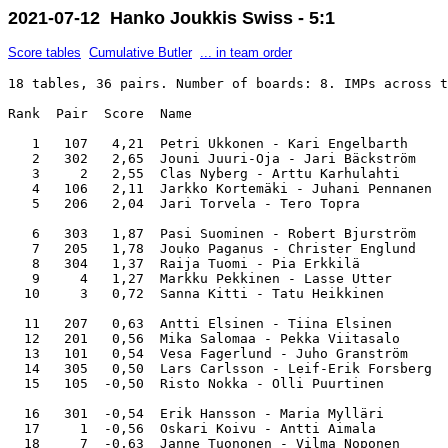
2021-07-12 Hanko Joukkis Swiss - 5:1
Score tables
Cumulative Butler
... in team order
18 tables, 36 pairs. Number of boards: 8. IMPs across t
Rank  Pair  Score  Name                                
   1   107   4,21  Petri Ukkonen - Kari Engelbarth     
   2   302   2,65  Jouni Juuri-Oja - Jari Bäckström    
   3     2   2,55  Clas Nyberg - Arttu Karhulahti      
   4   106   2,11  Jarkko Kortemäki - Juhani Pennanen  
   5   206   2,04  Jari Torvela - Tero Topra           
   6   303   1,87  Pasi Suominen - Robert Bjurström    
   7   205   1,78  Jouko Paganus - Christer Englund    
   8   304   1,37  Raija Tuomi - Pia Erkkilä           
   9     4   1,27  Markku Pekkinen - Lasse Utter       
  10     3   0,72  Sanna Kitti - Tatu Heikkinen        
  11   207   0,63  Antti Elsinen - Tiina Elsinen       
  12   201   0,56  Mika Salomaa - Pekka Viitasalo      
  13   101   0,54  Vesa Fagerlund - Juho Granström     
  14   305   0,50  Lars Carlsson - Leif-Erik Forsberg  
  15   105  -0,50  Risto Nokka - Olli Puurtinen        
  16   301  -0,54  Erik Hansson - Maria Mylläri        
  17     1  -0,56  Oskari Koivu - Antti Aimala         
  18     7  -0,63  Janne Tuononen - Vilma Noponen      