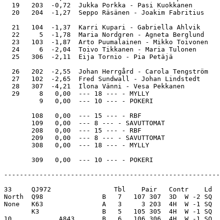
  19   203  -0,72  Jukka Porkka - Pasi Kuokkanen       
  20   204  -1,27  Seppo Räsänen - Joakim Fabritius    
  21   104  -1,37  Karri Kupari - Gabriella Ahlvik     
  22     5  -1,78  Maria Nordgren - Agneta Berglund    
  23   103  -1,87  Arto Puumalainen - Mikko Toivonen   
  24     6  -2,04  Toivo Tikkanen - Maria Tulonen      
  25   306  -2,11  Eija Tornio - Pia Petäjä            
  26   202  -2,55  Johan Herrgård - Carola Tengström   
  27   102  -2,65  Fred Sundwall - Johan Lindstedt     
  28   307  -4,21  Ilona Vänni - Vesa Pekkanen         
  29     8   0,00  --- 18 --- - MYLLY                  
         9   0,00  --- 10 --- - POKERI                 
       108   0,00  --- 15 --- - RBF                    
       109   0,00  --- 8 --- - SAVUTTOMAT              
       208   0,00  --- 15 --- - RBF                    
       209   0,00  --- 8 --- - SAVUTTOMAT              
       308   0,00  --- 18 --- - MYLLY                  