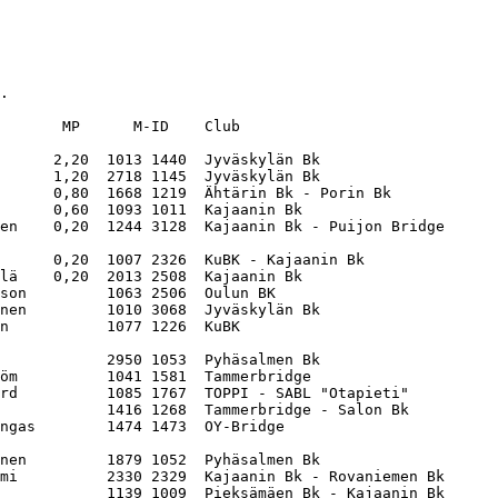
.

       MP      M-ID    Club                       

      2,20  1013 1440  Jyväskylän Bk              

      1,20  2718 1145  Jyväskylän Bk              

      0,80  1668 1219  Ähtärin Bk - Porin Bk      

      0,60  1093 1011  Kajaanin Bk                

en    0,20  1244 3128  Kajaanin Bk - Puijon Bridge

      0,20  1007 2326  KuBK - Kajaanin Bk         

lä    0,20  2013 2508  Kajaanin Bk                

son         1063 2506  Oulun BK                   

nen         1010 3068  Jyväskylän Bk              

n           1077 1226  KuBK                       

            2950 1053  Pyhäsalmen Bk              

öm          1041 1581  Tammerbridge               

rd          1085 1767  TOPPI - SABL "Otapieti"    

            1416 1268  Tammerbridge - Salon Bk    

ngas        1474 1473  OY-Bridge                  

nen         1879 1052  Pyhäsalmen Bk              

mi          2330 2329  Kajaanin Bk - Rovaniemen Bk

            1139 1009  Pieksämäen Bk - Kajaanin Bk
