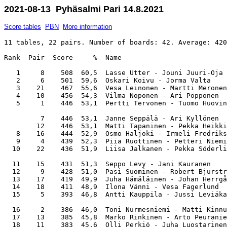
2021-08-13 Pyhäsalmi Pari 14.8.2021
Score tables
PBN
More information
11 tables, 22 pairs. Number of boards: 42. Average: 420
Rank  Pair  Score     %  Name                          
   1     8    508  60,5  Lasse Utter - Jouni Juuri-Oja 
   2     6    501  59,6  Oskari Koivu - Jorma Valta    
   3    21    467  55,6  Vesa Leinonen - Martti Meronen
   4    10    456  54,3  Vilma Noponen - Ari Pöppönen  
   5     1    446  53,1  Pertti Tervonen - Tuomo Huovin
         7    446  53,1  Janne Seppälä - Ari Kyllönen  
        12    446  53,1  Matti Tapaninen - Pekka Heikki
   8    16    444  52,9  Osmo Haljoki - Irmeli Fredriks
   9     4    439  52,3  Piia Ruottinen - Petteri Niemi
  10    22    436  51,9  Liisa Jalkanen - Pekka Söderli
  11    15    431  51,3  Seppo Levy - Jani Kauranen    
  12     9    428  51,0  Pasi Suominen - Robert Bjurstr
  13    17    419  49,9  Juha Hämäläinen - Johan Herrgå
  14    18    411  48,9  Ilona Vänni - Vesa Fagerlund  
  15     5    393  46,8  Antti Kauppila - Jussi Leviäka
  16     2    386  46,0  Toni Nurmesniemi - Matti Kinnu
  17    13    385  45,8  Marko Rinkinen - Arto Peuranie
  18    11    383  45,6  Olli Perkiö - Juha Luostarinen