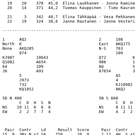
  19    20    378  45,0  Elina Laukkanen - Jonna Kamine
  20    14    371  44,2  Tuomas Kauppinen - Timo Kauran
  21     3    342  40,7  Elina Tähkäpää - Vesa Pekkanen