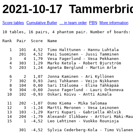
2021-10-17 Tammerbridg
Score tables
Cumulative Butler
... in team order
PBN
More information
10 tables, 16 pairs, 4 phantom pair. Number of boards: 
Rank  Pair  Score  Name                                
   1   101   4,52  Timo Halttunen - Hannu Luhtala      
       201   4,52  Pasi Suominen - Jussi Tamminen      
   3     4   1,79  Vesa Fagerlund - Vesa Pekkanen      
   4   303   1,29  Marko Ketola - Robert Bjurström     
   5   203   1,24  Agneta Berglund - Martin Arle       
   6     2   1,07  Jonna Kaminen - Ari Kyllönen        
   7   302   0,93  Jani Tuhkanen - Veijo Nikkanen      
   8   104   0,60  Sari Itäluoma - Elina Tähkäpää      
   9   304  -0,60  Juuso Fagerlund - Lauri Orkoneva    
  10   102  -0,93  Oskari Koivu - Antti Aimala         
  11   202  -1,07  Osmo Kiema - Mika Salomaa           
  12     3  -1,24  Martti Meronen - Vesa Leinonen      
  13   103  -1,29  Karri Kupari - Gabriella Ahlvik     
  14   204  -1,79  Alexandr Ilikbaev - Artturi Mäki-Mau
  15     1  -4,52  Leo Lehtinen - Vuokko Rounioja      