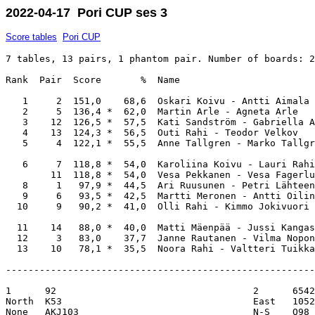
2022-04-17 Pori CUP ses 3
Score tables
Pori CUP
7 tables, 13 pairs, 1 phantom pair. Number of boards: 2
Rank  Pair  Score       %  Name                        
   1     2  151,0    68,6  Oskari Koivu - Antti Aimala 
   2     5  136,4 *  62,0  Martin Arle - Agneta Arle   
   3    12  126,5 *  57,5  Kati Sandström - Gabriella A
   4    13  124,3 *  56,5  Outi Rahi - Teodor Velkov   
   5     4  122,1 *  55,5  Anne Tallgren - Marko Tallgr
   6     7  118,8 *  54,0  Karoliina Koivu - Lauri Rahi
        11  118,8 *  54,0  Vesa Pekkanen - Vesa Fagerlu
   8     1   97,9 *  44,5  Ari Ruusunen - Petri Lähteen
   9     6   93,5 *  42,5  Martti Meronen - Antti Oilin
  10     9   90,2 *  41,0  Olli Rahi - Kimmo Jokivuori 
  11    14   88,0 *  40,0  Matti Mäenpää - Jussi Kangas
  12     3   83,0    37,7  Janne Rautanen - Vilma Nopon