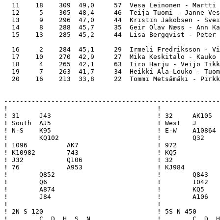
  11    18    309  49,0     57  Vesa Leinonen - Martti 
  12     5    305  48,4     46  Teija Tuomi - Janne Ves
  13     9    296  47,0     44  Kristin Jakobsen - Svei
  14     8    288  45,7     35  Geir Olav Næss - Ann Ka
  15    13    285  45,2     44  Lisa Bergqvist - Peter 
  16     2    284  45,1     29  Irmeli Fredriksson - Vi
  17    10    270  42,9     27  Mika Keskitalo - Kauko 
  18     4    265  42,1     63  Iiro Harju - Veijo Tikk
  19     7    263  41,7     34  Heikki Ala-Louko - Tuom
  20    16    213  33,8     22  Tommi Metsämäki - Pirkk
-------------------------------------------------------
!                                      !               
! 31     J43                           ! 32     AK105  
! South  AJ5                           ! West   J      
! N-S    K95                           ! E-W    A10864 
!        KQ102                         !        Q32    
! 1096          AK7                    ! 972           
! K10982        743                    ! KQ5           
! J32           Q106                   ! 32            
! 76            A953                   ! KJ984         
!        Q852                          !        Q843   
!        Q6                            !        1042   
!        A874                          !        KQ5    
!        J84                           !        A106   
!                                      !               
! 2N S 120                             ! 5S N 450      
!        C  D  H  S  N                 !        C  D  H