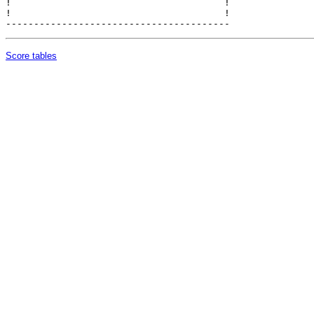
!                                      !

!                                      !

Score tables