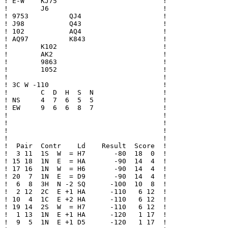
! E-W    KJ75                          !

!        J6                            !

! 9753          QJ4                    !

! J98           Q43                    !

! 102           AQ4                    !

! AQ97          K843                   !

!        K102                          !

!        AK2                           !

!        9863                          !

!        1052                          !

!                                      !

! 3C W -110                            !

!        C  D  H  S  N                 !

! NS     4  7  6  5  5                 !

! EW     9  6  6  8  7                 !

!                                      !

!                                      !

!                                      !

!                                      !

!  Pair  Contr    Ld    Result  Score  !

!  3 11  1S  W  = H7       -80  18  0  !

! 15 18  1N  E  = HA       -90  14  4  !

! 17 16  1N  W  = H6       -90  14  4  !

! 20  7  1N  E  = D9       -90  14  4  !

!  6  8  3H  N -2 SQ      -100  10  8  !

!  2 12  2C  E +1 HA      -110   6 12  !

! 10  4  1C  E +2 HA      -110   6 12  !

! 19 14  2S  W  = H7      -110   6 12  !

!  1 13  1N  E +1 HA      -120   1 17  !

!  9  5  1N  E +1 D5      -120   1 17  !
