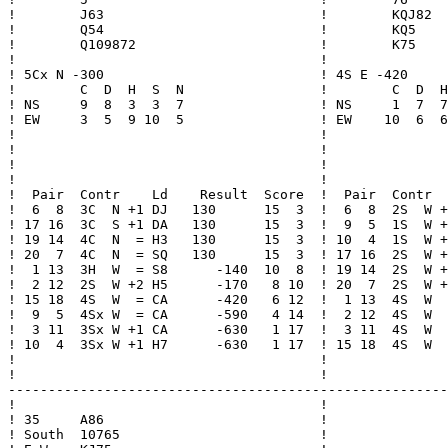
!        J63                           !        KQJ82  
!        Q54                           !        KQ5    
!        Q109872                       !        K75    
!                                      !               
! 5Cx N -300                           ! 4S E -420     
!        C  D  H  S  N                 !        C  D  H
! NS     9  8  3  3  7                 ! NS     1  7  7
! EW     3  5  9 10  5                 ! EW    10  6  6
!                                      !               
!                                      !               
!                                      !               
!                                      !               
!  Pair  Contr    Ld    Result  Score  !  Pair  Contr  
!  6  8  3C  N +1 DJ   130      15  3  !  6  8  2S  W +
! 17 16  3C  S +1 DA   130      15  3  !  9  5  1S  W +
! 19 14  4C  N  = H3   130      15  3  ! 10  4  1S  W +
! 20  7  4C  N  = SQ   130      15  3  ! 17 16  2S  W +
!  1 13  3H  W  = S8      -140  10  8  ! 19 14  2S  W +
!  2 12  2S  W +2 H5      -170   8 10  ! 20  7  2S  W +
! 15 18  4S  W  = CA      -420   6 12  !  1 13  4S  W  
!  9  5  4Sx W  = CA      -590   4 14  !  2 12  4S  W  
!  3 11  3Sx W +1 CA      -630   1 17  !  3 11  4S  W  
! 10  4  3Sx W +1 H7      -630   1 17  ! 15 18  4S  W  
!                                      !               
!                                      !               
-------------------------------------------------------
!                                      !

! 35     A86                           !

! South  10765                         !
