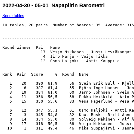
2022-04-30 - 05-01 Napapiirin Barometri
Score tables
10 tables, 20 pairs. Number of boards: 35. Average: 315
-------------------------------------------------------
Round winner  Pair  Name                               
                17  Veijo Nikkanen - Jussi Leviäkangas 
                 4  Iiro Harju - Veijo Tikka           
                12  Osmo Haljoki - Antti Kauppila      
Rank  Pair  Score     %  Round  Name                   
   1    20    390  61,9     56  Svein Erik Bull - Kjell
   2     6    387  61,4     55  Björn Inge Hansen - Jon
   3    19    384  61,0     60  Jarno Johnsen - Svein A
   4    11    356  56,5     58  Pekka Heikkilä - Arto P
   5    15    350  55,6     33  Vesa Fagerlund - Vesa P
   6    12    347  55,1     61  Osmo Haljoki - Antti Ka
   7     3    345  54,8     32  Knut Busk - Britt Anne 
   8    14    334  53,0     30  Solveig Mäkinen - Alf Å
   9    17    318  50,5     68  Veijo Nikkanen - Jussi 
  10     1    311  49,4     46  Mika Suopajärvi - Janne