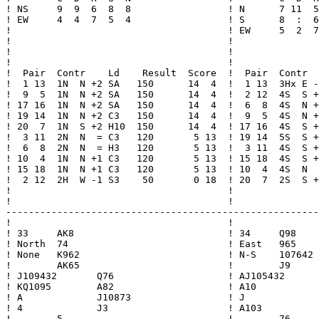
! NS     9  9  6  8  8                 ! N      7 11  5
! EW     4  4  7  5  4                 ! S      8  :  6
!                                      ! EW     5  2  7
!                                      !               
!                                      !               
!                                      !               
!  Pair  Contr    Ld    Result  Score  !  Pair  Contr  
!  1 13  1N  N +2 SA   150      14  4  !  1 13  3Hx E -
!  9  5  1N  N +2 SA   150      14  4  !  2 12  4S  S +
! 17 16  1N  N +2 SA   150      14  4  !  6  8  4S  N +
! 19 14  1N  N +2 C3   150      14  4  !  9  5  4S  N +
! 20  7  1N  S +2 H10  150      14  4  ! 17 16  4S  S +
!  3 11  2N  N  = C3   120       5 13  ! 19 14  5S  S +
!  6  8  2N  N  = H3   120       5 13  !  3 11  4S  S +
! 10  4  1N  N +1 C3   120       5 13  ! 15 18  4S  S +
! 15 18  1N  N +1 C3   120       5 13  ! 10  4  4S  N  
!  2 12  2H  W -1 S3    50       0 18  ! 20  7  2S  S +
!                                      !               
!                                      !               
-------------------------------------------------------
!                                      !               
! 33     AK8                           ! 34     Q98    
! North  74                            ! East   965    
! None   K962                          ! N-S    107642 
!        AK65                          !        J9     
! J109432       Q76                    ! AJ105432      
! KQ1095        A82                    ! A10           
! A             J10873                 ! J             
! 4             J3                     ! A103          
!        5                             !        76     