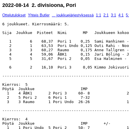
2022-08-14 2. divisioona, Pori
Ottelutulokset
Yhteis Butler
... joukkuejärjestyksessä
1:1
2:1
3:1
4:1
5
6 joukkueet. Kierrosmäärä: 5.

Sija  Joukkue  Pisteet  Nimi       MP	Joukkueen kokoonpano                                                                            

   1        6    68,37  Pori 1    0,25	Sami Hanhinen - Taina Hanhinen - Ritva Peltomaa - Mikko Vänni                                   

   2        1    63,53  Pori Undo 0,125	Outi Rahi - Noora Rahi - Lauri Rahi - Martti Meronen                                            

   3        3    60,27  Raumo     0,175 Anne Tallgren -
   4        4    59,06  ÅBK1      0,15  Jari Böling - J
   5        5    31,67  Pori 2    0,05  Esa Halminen - 
-------------------------------------------------------
Kierros:  5                                            
Pöytä  Joukkue                    IMP                  
  1    4 ÅBK1       2 Pori 3     60- 8                2
  2    5 Pori 2     6 Pori 1      7-32                 
  3    3 Raumo      1 Pori Undo  26-26                1
-------------------------------------------------------
Kierros:  4                                            
Pöytä  Joukkue                    IMP       +/-        
  1    1 Pori Undo  5 Pori 2     50- 7                1