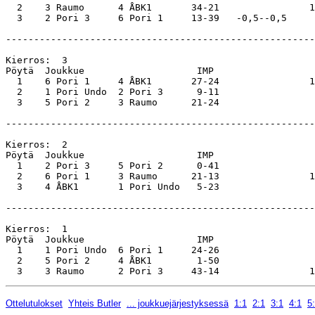
  2    3 Raumo      4 ÅBK1       34-21                1
  3    2 Pori 3     6 Pori 1     13-39   -0,5--0,5     
-------------------------------------------------------
Kierros:  3                                            
Pöytä  Joukkue                    IMP                  
  1    6 Pori 1     4 ÅBK1       27-24                1
  2    1 Pori Undo  2 Pori 3      9-11                 
  3    5 Pori 2     3 Raumo      21-24                 
-------------------------------------------------------
Kierros:  2                                            
Pöytä  Joukkue                    IMP                  
  1    2 Pori 3     5 Pori 2      0-41                 
  2    6 Pori 1     3 Raumo      21-13                1
  3    4 ÅBK1       1 Pori Undo   5-23                 
-------------------------------------------------------
Kierros:  1                                            
Pöytä  Joukkue                    IMP                  
  1    1 Pori Undo  6 Pori 1     24-26                 
  2    5 Pori 2     4 ÅBK1        1-50                 
Ottelutulokset
Yhteis Butler
... joukkuejärjestyksessä
1:1
2:1
3:1
4:1
5