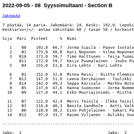
2022-09-05 - 08 Syyssimultaani - Section B
Jakotaulut
7 pöytää, 14 paria. Jakomäärä: 24. Keski: 192,0. Lepoki
Keskiarvo+/=/- antaa vähintään 60 / tasan 50 / korkeint
Sija  Pari  Pisteet     %  Nimi                        
   1    B8    192,0  66,7  Jorma Sipilä - Paavo Isotalo
   2    B1    175,0  60,8  Kari Noponen - Vilma Noponen
   3   B10    172,0  59,7  Timo Halttunen - Teija Tuomi
       B11    172,0  59,7  Keijo Puumalainen - Jouko Pu
   5    B4    155,0  53,8  Eira Lehto - Kari Lehto     
   6    B2    152,0  52,8  Minna Reini - Riitta Flemmin
   7   B13    147,0  51,0  Leena Eerikäinen - Tuulikki 
   8   B14    142,0  49,3  Seppo Karisalo - Markku Nuto
   9    B5    137,0  47,6  Hanna Suominen - Jorma Numme
  10    B9    127,0  44,1  Esko Muuriaisniemi - Riitta 
  11    B7    122,0  42,4  Mervi Teinilä - Ilkka Teinil
  12    B3    116,0  40,3  Benita Sandholm - Antti Valk
  13    B6    110,0  38,2  Eino Pohjolainen - Sakari Pa