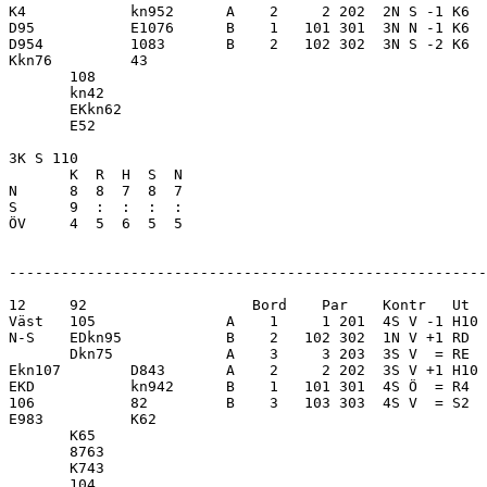
K4            kn952      A    2     2 202  2N S -1 K6  
D95           E1076      B    1   101 301  3N N -1 K6  
D954          1083       B    2   102 302  3N S -2 K6  
Kkn76         43         

       108               

       kn42              

       EKkn62            

       E52               

3K S 110                 

       K  R  H  S  N

N      8  8  7  8  7     

S      9  :  :  :  :     

ÖV     4  5  6  5  5     

-------------------------------------------------------
12     92                   Bord    Par    Kontr   Ut  
Väst   105               A    1     1 201  4S V -1 H10 
N-S    EDkn95            B    2   102 302  1N V +1 RD  
       Dkn75             A    3     3 203  3S V  = RE  
Ekn107        D843       A    2     2 202  3S V +1 H10 
EKD           kn942      B    1   101 301  4S Ö  = R4  
106           82         B    3   103 303  4S V  = S2  
E983          K62        

       K65               

       8763              

       K743              

       104               
