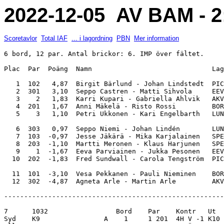
2022-12-05 AV BAM - 2
Scoretavlor
Total IAF
... i lagordning
PBN
Mer information
6 bord, 12 par. Antal brickor: 6. IMP över fältet.

Plac  Par  Poäng  Namn                              Lag
   1  102   4,87  Birgit Bärlund - Johan Lindstedt  PIC
   2  301   3,10  Seppo Castren - Matti Sihvola     EEV
   3    2   1,83  Karri Kupari - Gabriella Ahlvik   AKV
   4  201   1,67  Anni Mäkelä - Risto Rossi         BOR
   5    3   1,10  Petri Ukkonen - Kari Engelbarth   LUN
   6  303   0,97  Seppo Niemi - Johan Lindén        LUN
   7  103  -0,97  Jesse Jäkärä - Mika Karjalainen   SPE
   8  203  -1,10  Martti Meronen - Klaus Harjunen   SPE
   9    1  -1,67  Eeva Parviainen - Jukka Pesonen   EEV
  10  202  -1,83  Fred Sundwall - Carola Tengström  PIC
  11  101  -3,10  Vesa Pekkanen - Pauli Nieminen    BOR
-------------------------------------------------------
7      1032                 Bord    Par    Kontr   Ut  
Syd    K9                A    1     1 201  4H V -1 K10 