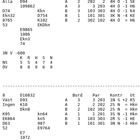
Alla   D94               A    2   202   2  4H Ö -1 SE  
       109862            A    3     3 203  4H Ö -1 H6  
D74           Kkn        B    3   103 303  4H Ö -1 K4  
Ekn32         D754       B    1   101 301  3K N -4 KE  
8765          K102       B    2   302 102  4H Ö  = H6  
53            EKDkn      

       E9865             

       1086              

       Ekn3              

       74                

3N V -600                

       K  R  H  S  N

NS     5  5  4  7  4     

ÖV     8  8  9  6  9     

-------------------------------------------------------
8      D10832               Bord    Par    Kontr   Ut  
Väst   D93               A    3     3 203  1N S +2 K5  
Ingen  K10               A    2     2 202  2S N  = Hkn 
       Dkn8              B    2   102 302  2S N  = Hkn 
K95           kn64       A    1     1 201  3S N -1 Hkn 
EK864         kn5        B    3   103 303  2R S -1 HE  
D63           987        B    1   101 301  3N N -3 Hkn 
52            E9764      

       E7                

       1072              
