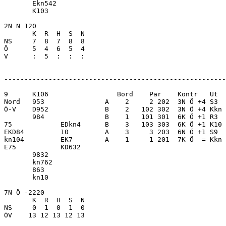
       Ekn542            

       K103              

2N N 120                 

       K  R  H  S  N

NS     7  8  7  8  8     

Ö      5  4  6  5  4     

V      :  5  :  :  :     

-------------------------------------------------------
9      K106                 Bord    Par    Kontr   Ut  
Nord   953               A    2     2 202  3N Ö +4 S3  
Ö-V    D952              B    2   102 302  3N Ö +4 Kkn 
       984               B    1   101 301  6K Ö +1 R3  
75            EDkn4      B    3   103 303  6K Ö +1 K10 
EKD84         10         A    3     3 203  6N Ö +1 S9  
kn104         EK7        A    1     1 201  7K Ö  = Kkn 
E75           KD632      

       9832              

       kn762             

       863               

       kn10              

7N Ö -2220               

       K  R  H  S  N

NS     0  1  0  1  0     

ÖV    13 12 13 12 13     
