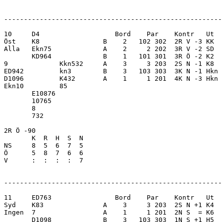
-------------------------------------------------------
10     D4                   Bord    Par    Kontr   Ut  
Öst    K8                B    2   102 302  2R V -3 KK  
Alla   Ekn75             A    2     2 202  3R V -2 SD  
       KD964             B    1   101 301  3R Ö -2 K2  
9             Kkn532     A    3     3 203  2S N -1 K8  
ED942         kn3        B    3   103 303  3K N -1 Hkn 
D1096         K432       A    1     1 201  4K N -3 Hkn 
Ekn10         85         

       E10876            

       10765             

       8                 

       732               

2R Ö -90                 

       K  R  H  S  N

NS     8  5  6  7  5     

Ö      5  8  7  6  6     

V      :  :  :  :  7     

-------------------------------------------------------
11     ED763                Bord    Par    Kontr   Ut  
Syd    K83               A    3     3 203  2S N +1 K4  
Ingen  7                 A    1     1 201  2N S  = K6  
       D1098             B    3   103 303  1N S +1 H5  