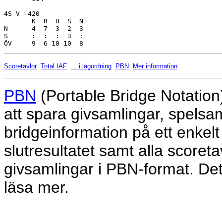
4S V -420                

       K  R  H  S  N

N      4  7  3  2  3     

S      :  :  :  3  :     

Scoretavlor
Total IAF
... i lagordning
PBN
Mer information
PBN
(Portable Bridge Notation
att spara givsamlingar, spelsam
bridgeinformation på ett enkelt 
slutresultatet samt alla scoret
givsamlingar i PBN-format. De
läsa mer.