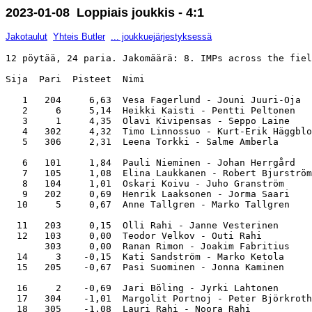
2023-01-08 Loppiais joukkis - 4:1
Jakotaulut
Yhteis Butler
... joukkuejärjestyksessä
12 pöytää, 24 paria. Jakomäärä: 8. IMPs across the fiel
Sija  Pari  Pisteet  Nimi                              
   1   204     6,63  Vesa Fagerlund - Jouni Juuri-Oja  
   2     6     5,14  Heikki Kaisti - Pentti Peltonen   
   3     1     4,35  Olavi Kivipensas - Seppo Laine    
   4   302     4,32  Timo Linnossuo - Kurt-Erik Häggblo
   5   306     2,31  Leena Torkki - Salme Amberla      
   6   101     1,84  Pauli Nieminen - Johan Herrgård   
   7   105     1,08  Elina Laukkanen - Robert Bjurström
   8   104     1,01  Oskari Koivu - Juho Granström     
   9   202     0,69  Henrik Laaksonen - Jorma Saari    
  10     5     0,67  Anne Tallgren - Marko Tallgren    
  11   203     0,15  Olli Rahi - Janne Vesterinen      
  12   103     0,00  Teodor Velkov - Outi Rahi         
       303     0,00  Ranan Rimon - Joakim Fabritius    
  14     3    -0,15  Kati Sandström - Marko Ketola     
  15   205    -0,67  Pasi Suominen - Jonna Kaminen     
  16     2    -0,69  Jari Böling - Jyrki Lahtonen      
  17   304    -1,01  Margolit Portnoj - Peter Björkroth
  18   305    -1,08  Lauri Rahi - Noora Rahi           