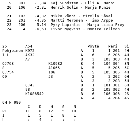
  19   301    -1,84  Kaj Sundsten - Olli A. Manni      
  20   106    -2,31  Henrik Solin - Marja Kunze        
  21   102    -4,32  Mikko Vänni - Mirella Sävel       
  22   201    -4,35  Martti Meronen - Timo Arppe       
  23   206    -5,14  Pyry Lapintie - Marja-Liisa Frey  