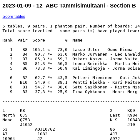
2023-01-09 - 12 ABC Tammisimultaani - Section B
Score tables
5 tables, 9 pairs, 1 phantom pair. Number of boards: 24
Total score levelled - some pairs («) have played fewer
Rank  Pair  Score        %  Name                       
   1    B8  105,1 «   73,0  Lasse Utter - Osmo Kiema   
   2    B4   90,7 *«  63,0  Marko Jurvanen - Leo Enwald
   3    B7   85,3 *«  59,3  Oskari Koivu - Jorma Valta 
   4    B5   81,3 *«  56,5  Leena Reinikka - Martta Hei
   5    B6   73,3 *«  50,9  Kai Limingoja - Jorma Soisa
   6    B2   62,7 *«  43,5  Petteri Nieminen - Outi Jok
   7   B10   54,9 «   38,1  Pentti Niekka - Kari Peitse
   8    B1   54,7 *«  38,0  Satu Saikkonen - Riitta Nis