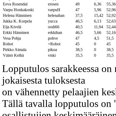
Eeva Rosendal
2388
erosen
49
6,36
55,36
Varpu Honkakoski
1254
varpuH
47
5,96
52,96
Helena Hänninen
3337
helenahan
37,5
15,42
52,92
Jukka K. Korpela
2720
yucca
46,5
6,13
52,63
Eija Kivelä
3224
oodi66
40,5
11,94
52,44
Erkki Hänninen
1334
erkkihan
46,5
5,66
52,16
Vesa Pohja
1458
pohve
47
4,5
51,5
Robot
-1
+Robot
45
0
45
Pirkko Aimala
1185
pikoa
38,5
0
38,5
Väinö Kelhä
1103
viski
35,5
0
35,5
Lopputulos sarakkeessa on 
jokaisesta tuloksesta
on vähennetty pelaajien kes
Tällä tavalla lopputulos on '
osallistujien keskimääräine