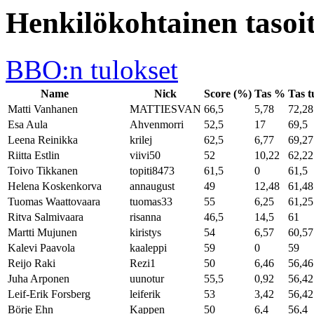
Henkilökohtainen tasoit
BBO:n tulokset
Name
Nick
Score (%)
Tas %
Tas t
Matti Vanhanen
1827
MATTIESVAN
66,5
5,78
72,28
Esa Aula
3366
Ahvenmorri
52,5
17
69,5
Leena Reinikka
3069
krilej
62,5
6,77
69,27
Riitta Estlin
2955
viivi50
52
10,22
62,22
Toivo Tikkanen
1004
topiti8473
61,5
0
61,5
Helena Koskenkorva
3278
annaugust
49
12,48
61,48
Tuomas Waattovaara
2817
tuomas33
55
6,25
61,25
Ritva Salmivaara
3173
risanna
46,5
14,5
61
Martti Mujunen
2373
kiristys
54
6,57
60,57
Kalevi Paavola
1242
kaaleppi
59
0
59
Reijo Raki
2000
Rezi1
50
6,46
56,46
Juha Arponen
1962
uunotur
55,5
0,92
56,42
Leif-Erik Forsberg
2064
leiferik
53
3,42
56,42
Börje Ehn
2807
Kappen
50
6,4
56,4