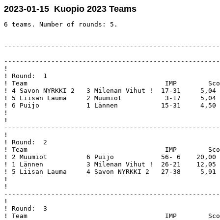
2023-01-15 Kuopio 2023 Teams
6 teams. Number of rounds: 5.

-------------------------------------------------------
-------------------------------------------------------
!                                                      
! Round:  1                                            
! Team                                   IMP        Sco
! 4 Savon NYRKKI 2   3 Milenan Vihut !  17-31     5,04 
! 5 Liisan Lauma     2 Muumiot           3-17     5,04 
! 6 Puijo            1 Lännen           15-31     4,50 
!                                                      
!                                                      
-------------------------------------------------------
!                                                      
! Round:  2                                            
! Team                                   IMP        Sco
! 2 Muumiot          6 Puijo            56- 6    20,00 
! 1 Lännen           3 Milenan Vihut !  26-21    12,05 
! 5 Liisan Lauma     4 Savon NYRKKI 2   27-38     5,91 
!                                                      
!                                                      
-------------------------------------------------------
!                                                      
! Round:  3                                            
! Team                                   IMP        Sco