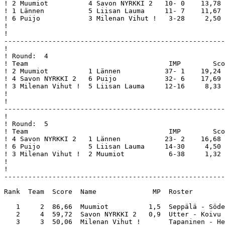
! 2 Muumiot          4 Savon NYRKKI 2   10- 0    13,78 
! 1 Lännen           5 Liisan Lauma     11- 7    11,67 
! 6 Puijo            3 Milenan Vihut !   3-28     2,50 
!                                                      
!                                                      
-------------------------------------------------------
!                                                      
! Round:  4                                            
! Team                                   IMP        Sco
! 2 Muumiot          1 Lännen           37- 1    19,24 
! 4 Savon NYRKKI 2   6 Puijo            32- 6    17,69 
! 3 Milenan Vihut !  5 Liisan Lauma     12-16     8,33 
!                                                      
!                                                      
-------------------------------------------------------
!                                                      
! Round:  5                                            
! Team                                   IMP        Sco
! 4 Savon NYRKKI 2   1 Lännen           23- 2    16,68 
! 6 Puijo            5 Liisan Lauma     14-30     4,50 
! 3 Milenan Vihut !  2 Muumiot           6-38     1,32 
!                                                      
!                                                      
-------------------------------------------------------
Rank  Team  Score  Name              MP  Roster        
   1     2  86,66  Muumiot          1,5  Seppälä - Söde
   2     4  59,72  Savon NYRKKI 2   0,9  Utter - Koivu 
   3     3  50,06  Milenan Vihut !       Tapaninen - He