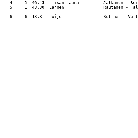
   4     5  46,45  Liisan Lauma          Jalkanen - Rei
   5     1  43,30  Lännen                Rautanen - Tal