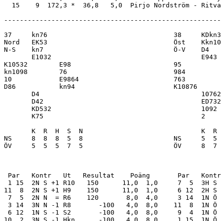
-------------------------------------------------------
37     kn76                                38     KDkn3
Nord   EK53                                Öst    Kkn10
N-S    kn7                                 Ö-V    D4   
       E1032                                      E943 
K10532        E98                          95          
kn1098        76                           984         
10            E9864                        763         
D86           kn94                         K10876      
       D4                                         10762
       D42                                        ED732
       KD532                                      1092 
       K75                                        2    
       K  R  H  S  N                              K  R 
NS     8  8  8  5  8                       NS     5  5 
ÖV     5  5  5  7  5                       ÖV     8  7 
 Par   Kontr   Ut   Resultat    Poäng       Par   Kontr
 1 15  2N S +1 R10   150      11,0  1,0     7  5  3H S 
11  8  2N S +1 H9    150      11,0  1,0     6 12  2H S 
 7  5  2N N  = R6    120       8,0  4,0     3 14  1N Ö 
 3 14  3N N -1 R8       -100   4,0  8,0    11  8  1N Ö 
 6 12  1N S -1 S2       -100   4,0  8,0     9  4  1N Ö 
10  2  3N S -1 Hkn      -100   4,0  8,0     1 15  1N Ö 