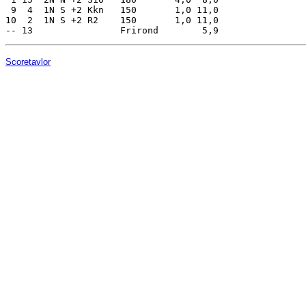
 9  4  1N S +2 Kkn   150       1,0 11,0

10  2  1N S +2 R2    150       1,0 11,0

Scoretavlor