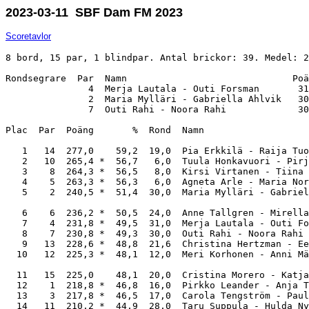
2023-03-11 SBF Dam FM 2023
Scoretavlor
8 bord, 15 par, 1 blindpar. Antal brickor: 39. Medel: 2
Rondsegrare  Par  Namn                              Poä
               4  Merja Lautala - Outi Forsman       31
               2  Maria Mylläri - Gabriella Ahlvik   30
               7  Outi Rahi - Noora Rahi             30
Plac  Par  Poäng       %  Rond  Namn                   
   1   14  277,0    59,2  19,0  Pia Erkkilä - Raija Tuo
   2   10  265,4 *  56,7   6,0  Tuula Honkavuori - Pirj
   3    8  264,3 *  56,5   8,0  Kirsi Virtanen - Tiina 
   4    5  263,3 *  56,3   6,0  Agneta Arle - Maria Nor
   5    2  240,5 *  51,4  30,0  Maria Mylläri - Gabriel
   6    6  236,2 *  50,5  24,0  Anne Tallgren - Mirella
   7    4  231,8 *  49,5  31,0  Merja Lautala - Outi Fo
   8    7  230,8 *  49,3  30,0  Outi Rahi - Noora Rahi 
   9   13  228,6 *  48,8  21,6  Christina Hertzman - Ee
  10   12  225,3 *  48,1  12,0  Meri Korhonen - Anni Mä
  11   15  225,0    48,1  20,0  Cristina Morero - Katja
  12    1  218,8 *  46,8  16,0  Pirkko Leander - Anja T
  13    3  217,8 *  46,5  17,0  Carola Tengström - Paul
  14   11  210,2 *  44,9  28,0  Taru Suppula - Hulda Ny