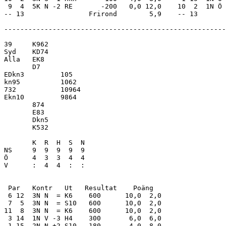
 9  4  5K N -2 RE       -200   0,0 12,0    10  2  1N Ö 
-- 13                Frirond        5,9    -- 13       
-------------------------------------------------------
39     K962          

Syd    KD74          

Alla   EK8           

       D7            

EDkn3         105    

kn95          1062   

732           10964  

Ekn10         9864   

       874           

       E83           

       Dkn5          

       K532          

       K  R  H  S  N

NS     9  9  9  9  9 

Ö      4  3  3  4  4 

V      :  4  4  :  : 

 Par   Kontr   Ut   Resultat    Poäng  

 6 12  3N N  = K6    600      10,0  2,0

 7  5  3N N  = S10   600      10,0  2,0

11  8  3N N  = K6    600      10,0  2,0

 3 14  1N V -3 H4    300       6,0  6,0

 1 15  2N N +2 S10   180       4,0  8,0
