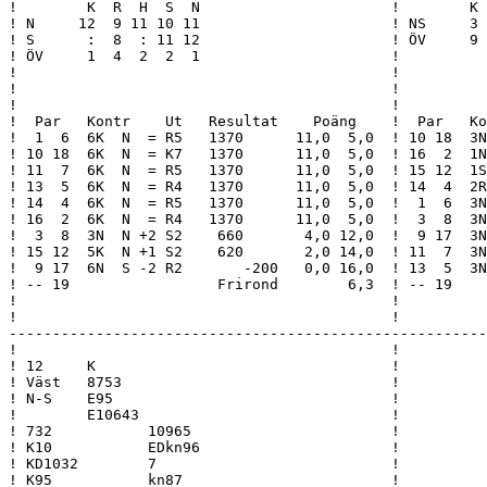
!        K  R  H  S  N                      !        K 
! N     12  9 11 10 11                      ! NS     3 
! S      :  8  : 11 12                      ! ÖV     9 
! ÖV     1  4  2  2  1                      !          
!                                           !          
!                                           !          
!                                           !          
!  Par   Kontr    Ut   Resultat    Poäng    !  Par   Ko
!  1  6  6K  N  = R5   1370      11,0  5,0  ! 10 18  3N
! 10 18  6K  N  = K7   1370      11,0  5,0  ! 16  2  1N
! 11  7  6K  N  = R5   1370      11,0  5,0  ! 15 12  1S
! 13  5  6K  N  = R4   1370      11,0  5,0  ! 14  4  2R
! 14  4  6K  N  = R5   1370      11,0  5,0  !  1  6  3N
! 16  2  6K  N  = R4   1370      11,0  5,0  !  3  8  3N
!  3  8  3N  N +2 S2    660       4,0 12,0  !  9 17  3N
! 15 12  5K  N +1 S2    620       2,0 14,0  ! 11  7  3N
!  9 17  6N  S -2 R2       -200   0,0 16,0  ! 13  5  3N
! -- 19                 Frirond        6,3  ! -- 19    
!                                           !          
!                                           !          
-------------------------------------------------------
!                                           !

! 12     K                                  !

! Väst   8753                               !

! N-S    E95                                !

!        E10643                             !

! 732           10965                       !

! K10           EDkn96                      !

! KD1032        7                           !

! K95           kn87                        !
