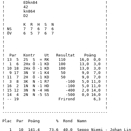
!        EDkn84                             !

!        42                                 !

!        kn864                              !

!        D2                                 !

!                                           !

!        K  R  H  S  N                      !

! NS     7  7  6  7  6                      !

! ÖV     6  5  7  6  7                      !

!                                           !

!                                           !

!                                           !

!                                           !

!  Par   Kontr    Ut   Resultat    Poäng    !

! 13  5  2S  S  = RK    110      16,0  0,0  !

!  1  6  2Hx Ö -1 KD    100      13,0  3,0  !

! 10 18  2Hx Ö -1 KD    100      13,0  3,0  !

!  9 17  3N  V -1 K4     50       9,0  7,0  !

! 11  7  2H  Ö -1 KD     50       9,0  7,0  !

!  3  8  3K  N -1 R7       -100   5,0 11,0  !

! 16  2  1N  N -1 HD       -100   5,0 11,0  !

! 15 12  3N  N -4 H6       -400   2,0 14,0  !

! 14  4  2N  N -5 S5       -500   0,0 16,0  !

! -- 19                 Frirond        6,3  !

!                                           !

!                                           !

---------------------------------------------

Plac  Par  Poäng       %  Rond  Namn                   
   1   10  141,4    73,6  40,0  Seppo Niemi - Johan Lin