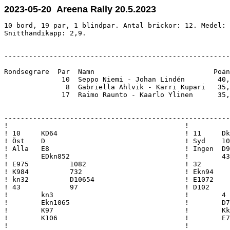
2023-05-20 Areena Rally 20.5.2023
10 bord, 19 par, 1 blindpar. Antal brickor: 12. Medel: 
Snitthandikapp: 2,9.

-------------------------------------------------------
Rondsegrare  Par  Namn                             Poän
              10  Seppo Niemi - Johan Lindén        40,
               8  Gabriella Ahlvik - Karri Kupari   35,
              17  Raimo Raunto - Kaarlo Ylinen      35,
-------------------------------------------------------
!                                           !          
! 10     KD64                               ! 11     Dk
! Öst    D                                  ! Syd    10
! Alla   E8                                 ! Ingen  D9
!        EDkn852                            !        43
! E975          1082                        ! 32       
! K984          732                         ! Ekn94    
! kn32          D10654                      ! E1072    
! 43            97                          ! D102     
!        kn3                                !        4 
!        Ekn1065                            !        D7
!        K97                                !        Kk
!        K106                               !        E7
!                                           !          