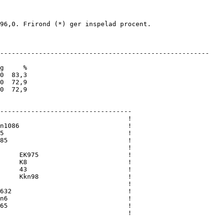
96,0. Frirond (*) ger inspelad procent. 

------------------------------------------------------

g     %

0  83,3

0  72,9

0  72,9

----------------------------------

                                 !

n1086                            !

5                                !

85                               !

                                 !

     EK975                       !

     K8                          !

     43                          !

     Kkn98                       !

                                 !

632                              !

n6                               !

65                               !

                                 !
