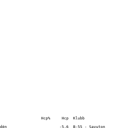
                  Hcp%     Hcp  Klubb                   
dén                       -5,6  B-55 - Savuton          