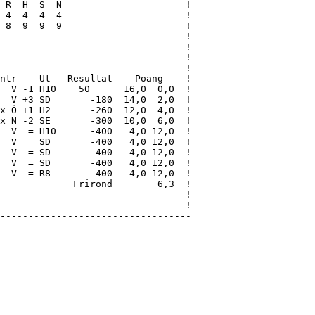
 R  H  S  N                      !

 4  4  4  4                      !

 8  9  9  9                      !

                                 !

                                 !

                                 !

                                 !

ntr    Ut   Resultat    Poäng    !

  V -1 H10    50      16,0  0,0  !

  V +3 SD       -180  14,0  2,0  !

x Ö +1 H2       -260  12,0  4,0  !

x N -2 SE       -300  10,0  6,0  !

  V  = H10      -400   4,0 12,0  !

  V  = SD       -400   4,0 12,0  !

  V  = SD       -400   4,0 12,0  !

  V  = SD       -400   4,0 12,0  !

  V  = R8       -400   4,0 12,0  !

             Frirond        6,3  !

                                 !

                                 !

----------------------------------
