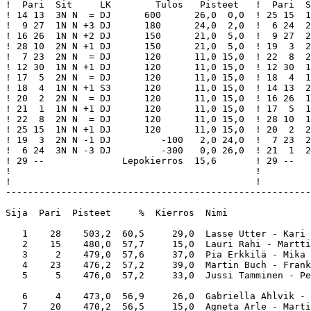
!  Pari  Sit     LK        Tulos   Pisteet   !  Pari  S
! 14 13  3N N  = DJ      600      26,0  0,0  ! 25 15  1
!  9 27  1N N +3 DJ      180      24,0  2,0  !  6 24  2
! 16 26  1N N +2 DJ      150      21,0  5,0  !  9 27  2
! 28 10  2N N +1 DJ      150      21,0  5,0  ! 19  3  2
!  7 23  2N N  = DJ      120      11,0 15,0  ! 22  8  2
! 12 30  1N N +1 DJ      120      11,0 15,0  ! 12 30  1
! 17  5  2N N  = DJ      120      11,0 15,0  ! 18  4  1
! 18  4  1N N +1 S3      120      11,0 15,0  ! 14 13  2
! 20  2  2N N  = DJ      120      11,0 15,0  ! 16 26  1
! 21  1  1N N +1 DJ      120      11,0 15,0  ! 17  5  1
! 22  8  2N N  = DJ      120      11,0 15,0  ! 28 10  1
! 25 15  1N N +1 DJ      120      11,0 15,0  ! 20  2  2
! 19  3  2N N -1 DJ         -100   2,0 24,0  !  7 23  2
!  6 24  3N N -3 DJ         -300   0,0 26,0  ! 21  1  2
! 29 --              Lepokierros  15,6       ! 29 --   
!                                            !         
!                                            !         
-------------------------------------------------------
Sija  Pari  Pisteet     %  Kierros  Nimi               
   1    28    503,2  60,5     29,0  Lasse Utter - Kari 
   2    15    480,0  57,7     15,0  Lauri Rahi - Martti
   3     2    479,0  57,6     37,0  Pia Erkkilä - Mika 
   4    23    476,2  57,2     39,0  Martin Buch - Frank
   5     5    476,0  57,2     33,0  Jussi Tamminen - Pe
   6     4    473,0  56,9     26,0  Gabriella Ahlvik - 
   7    20    470,2  56,5     15,0  Agneta Arle - Marti