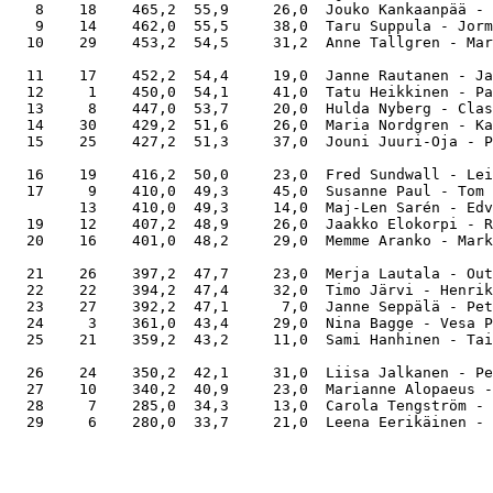
   8    18    465,2  55,9     26,0  Jouko Kankaanpää - 
   9    14    462,0  55,5     38,0  Taru Suppula - Jorm
  10    29    453,2  54,5     31,2  Anne Tallgren - Mar
  11    17    452,2  54,4     19,0  Janne Rautanen - Ja
  12     1    450,0  54,1     41,0  Tatu Heikkinen - Pa
  13     8    447,0  53,7     20,0  Hulda Nyberg - Clas
  14    30    429,2  51,6     26,0  Maria Nordgren - Ka
  15    25    427,2  51,3     37,0  Jouni Juuri-Oja - P
  16    19    416,2  50,0     23,0  Fred Sundwall - Lei
  17     9    410,0  49,3     45,0  Susanne Paul - Tom 
        13    410,0  49,3     14,0  Maj-Len Sarén - Edv
  19    12    407,2  48,9     26,0  Jaakko Elokorpi - R
  20    16    401,0  48,2     29,0  Memme Aranko - Mark
  21    26    397,2  47,7     23,0  Merja Lautala - Out
  22    22    394,2  47,4     32,0  Timo Järvi - Henrik
  23    27    392,2  47,1      7,0  Janne Seppälä - Pet
  24     3    361,0  43,4     29,0  Nina Bagge - Vesa P
  25    21    359,2  43,2     11,0  Sami Hanhinen - Tai
  26    24    350,2  42,1     31,0  Liisa Jalkanen - Pe
  27    10    340,2  40,9     23,0  Marianne Alopaeus -
  28     7    285,0  34,3     13,0  Carola Tengström - 