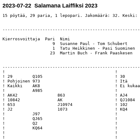
2023-07-22 Salamana Laiffiksi 2023
15 pöytää, 29 paria, 1 lepopari. Jakomäärä: 32. Keski: 
-------------------------------------------------------
Kierrosvoittaja  Pari  Nimi                            
                    9  Susanne Paul - Tom Schubert     
                    1  Tatu Heikkinen - Pasi Suominen  
                   23  Martin Buch - Frank Paaskesen   
-------------------------------------------------------
!                                            !         
! 29        Q105                             ! 30      
! Pohjoinen 973                              ! Itä     
! Kaikki    AK8                              ! Ei kukaa
!           A985                             !         
! AK42                863                    ! AJ4     
! 10842               AK                     ! QJ1084  
! 653                 J10974                 ! 102     
! J2                  1073                   ! KQ4     
!           J97                              !         
!           QJ65                             !         
!           Q2                               !         
!           KQ64                             !         
!                                            !         
!                                            !         