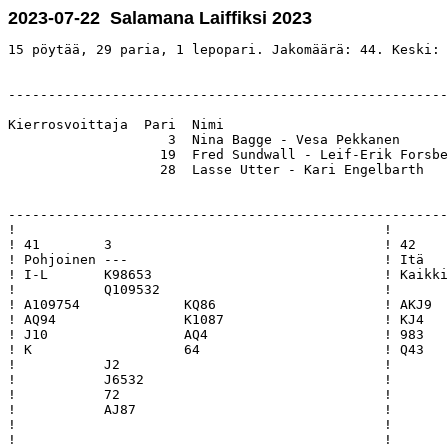
2023-07-22 Salamana Laiffiksi 2023
15 pöytää, 29 paria, 1 lepopari. Jakomäärä: 44. Keski: 
-------------------------------------------------------
Kierrosvoittaja  Pari  Nimi                            
                    3  Nina Bagge - Vesa Pekkanen      
                   19  Fred Sundwall - Leif-Erik Forsbe
                   28  Lasse Utter - Kari Engelbarth   
-------------------------------------------------------
!                                              !       
! 41        3                                  ! 42    
! Pohjoinen ---                                ! Itä   
! I-L       K98653                             ! Kaikki
!           Q109532                            !       
! A109754             KQ86                     ! AKJ9  
! AQ94                K1087                    ! KJ4   
! J10                 AQ4                      ! 983   
! K                   64                       ! Q43   
!           J2                                 !       
!           J6532                              !       
!           72                                 !       
!           AJ87                               !       
!                                              !       
!                                              !       