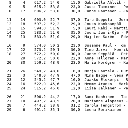
   8     4    617,2  54,0     15,0  Gabriella Ahlvik - 
   9     5    615,2  53,8     23,0  Jussi Tamminen - Pe
  10    17    606,2  53,0     30,0  Janne Rautanen - Ja
  11    14    603,0  52,7     37,0  Taru Suppula - Jorm
  12    18    597,2  52,2     29,0  Jouko Kankaanpää - 
  13    15    594,0  51,9      5,0  Lauri Rahi - Martti
  14    25    583,2  51,0     35,0  Jouni Juuri-Oja - P
  15    13    583,0  51,0     29,0  Maj-Len Sarén - Edv
  16     9    574,0  50,2     23,0  Susanne Paul - Tom 
  17    22    573,2  50,1     36,0  Timo Järvi - Henrik
  18    27    572,2  50,0     30,0  Janne Seppälä - Pet
        29    572,2  50,0     22,0  Anne Tallgren - Mar
  20    30    559,2  48,9     23,0  Maria Nordgren - Ka
  21    26    549,2  48,0     16,0  Merja Lautala - Out
  22     3    548,0  47,9     47,0  Nina Bagge - Vesa P
  23    12    545,2  47,7     16,0  Jaakko Elokorpi - R
  24    16    522,0  45,6     23,0  Memme Aranko - Mark
  25    24    515,2  45,0     12,0  Liisa Jalkanen - Pe
  26    21    506,2  44,2     17,0  Sami Hanhinen - Tai
  27    10    497,2  43,5     20,0  Marianne Alopaeus -
  28     7    444,2  38,8     31,2  Carola Tengström - 