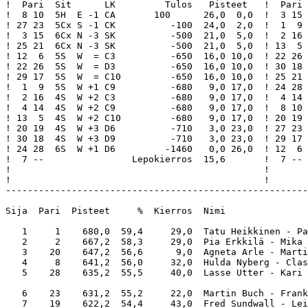
!  Pari  Sit      LK         Tulos   Pisteet   !  Pari 
!  8 10  5H  E -1 CA       100      26,0  0,0  !  3 15 
! 27 23  5Cx S -1 CK          -100  24,0  2,0  !  1  9 
!  3 15  6Cx N -3 SK          -500  21,0  5,0  !  2 16 
! 25 21  6Cx N -3 SK          -500  21,0  5,0  ! 13  5 
! 12  6  5S  W  = C3          -650  16,0 10,0  ! 22 26 
! 22 26  5S  W  = D3          -650  16,0 10,0  ! 30 18 
! 29 17  5S  W  = C10         -650  16,0 10,0  ! 25 21 
!  1  9  5S  W +1 C9          -680   9,0 17,0  ! 24 28 
!  2 16  4S  W +2 C3          -680   9,0 17,0  !  4 14 
!  4 14  4S  W +2 C9          -680   9,0 17,0  !  8 10 
! 13  5  4S  W +2 C10         -680   9,0 17,0  ! 20 19 
! 20 19  4S  W +3 D6          -710   3,0 23,0  ! 27 23 
! 30 18  4S  W +3 D9          -710   3,0 23,0  ! 29 17 
! 24 28  6S  W +1 D6         -1460   0,0 26,0  ! 12  6 
!  7 --                Lepokierros  15,6       !  7 -- 
!                                              !       
!                                              !       
-------------------------------------------------------
Sija  Pari  Pisteet     %  Kierros  Nimi               
   1     1    680,0  59,4     29,0  Tatu Heikkinen - Pa
   2     2    667,2  58,3     29,0  Pia Erkkilä - Mika 
   3    20    647,2  56,6      9,0  Agneta Arle - Marti
   4     8    641,2  56,0     32,0  Hulda Nyberg - Clas
   5    28    635,2  55,5     40,0  Lasse Utter - Kari 
   6    23    631,2  55,2     22,0  Martin Buch - Frank
   7    19    622,2  54,4     43,0  Fred Sundwall - Lei